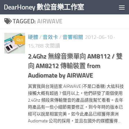
DearHoney 數位音樂工作室
Skip to content
TAGGED:
AIRWAVE
硬體
/
音效卡
/
音響相關
2012-06-10
·
0
15,788 次閱讀
2.4Ghz 無線音樂單向 AM8112 / 雙
向 AM8212 傳輸裝置 from
Audiomate by AIRWAVE
其實我與台灣這家 AIRWAVE (不是口香糖) 大紘科技
接觸大概有超過 7 個月以上，他們研發了兩個使用
2.4Ghz 頻段來傳輸聲音的產品請我幫忙看看。去年
時產品有一些小細節需要修正，到今年時的版本已
經可以說是相當完美，如今此產品已經獲得澳洲
Audiomate 公司的採用，並且在國外的媒體獲得...