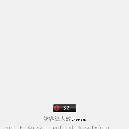
訪客總人數
Error - No Access Token found. Please fix from