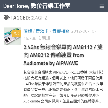
DearHoney 數位音樂工作室
Skip to content
TAGGED:
2.4GHZ
硬體
/
音效卡
/
音響相關
2012-06-10
·
0
15,788 次閱讀
2.4Ghz 無線音樂單向 AM8112 / 雙
向 AM8212 傳輸裝置 from
Audiomate by AIRWAVE
其實我與台灣這家 AIRWAVE (不是口香糖) 大紘科技
接觸大概有超過 7 個月以上，他們研發了兩個使用
2.4Ghz 頻段來傳輸聲音的產品請我幫忙看看。去年
時產品有一些小細節需要修正，到今年時的版本已
經可以說是相當完美，如今此產品已經獲得澳洲
Audiomate 公司的採用，並且在國外的媒體獲得...