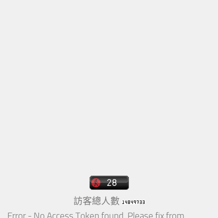
訪客總人數
Error - No Access Token found. Please fix from