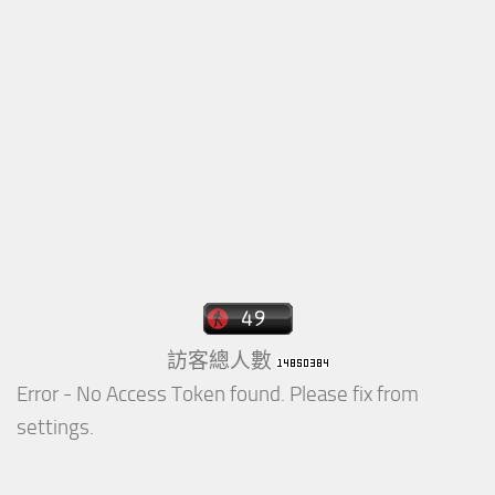
訪客總人數
Error - No Access Token found. Please fix from
settings.