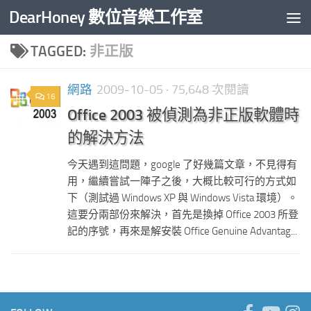
DearHoney 數位音樂工作室
Skip to content
TAGGED:
非正版
網路
2009-10-05
· 75,648 次閱讀
16
Office 2003 被偵測為非正版軟體時
的解決方法
今天遇到這問題，google 了好幾篇文章，不見得有
用，繼續嘗試一陣子之後，大概比較可行的方式如
下（測試過 Windows XP 與 Windows Vista 環境）。
這要分兩部份來解決，首先是換掉 Office 2003 所登
記的序號，再來是解安裝 Office Genuine Advantag...