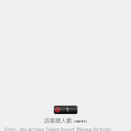
訪客總人數
Error - No Access Token found. Please fix from