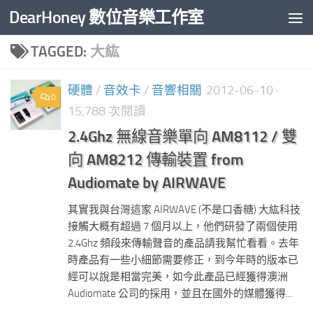
DearHoney 數位音樂工作室
Skip to content
TAGGED:
大紘
硬體
/
音效卡
/
音響相關
2012-06-10
·
0
15,788 次閱讀
2.4Ghz 無線音樂單向 AM8112 / 雙
向 AM8212 傳輸裝置 from
Audiomate by AIRWAVE
其實我與台灣這家 AIRWAVE (不是口香糖) 大紘科技
接觸大概有超過 7 個月以上，他們研發了兩個使用
2.4Ghz 頻段來傳輸聲音的產品請我幫忙看看。去年
時產品有一些小細節需要修正，到今年時的版本已
經可以說是相當完美，如今此產品已經獲得澳洲
Audiomate 公司的採用，並且在國外的媒體獲得...