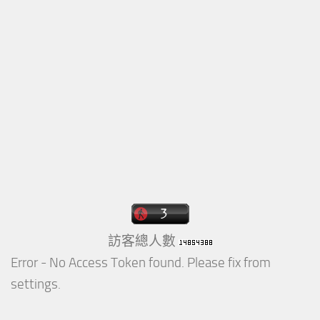
訪客總人數
Error - No Access Token found. Please fix from
settings.