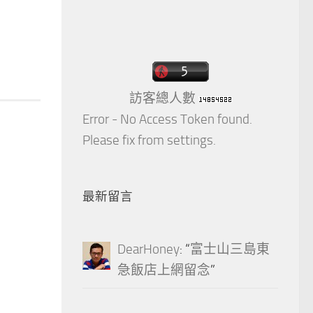
訪客總人數
Error - No Access Token found.
Please fix from settings.
最新留言
DearHoney
: “
富士山三島東
急飯店上網留念
”