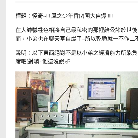
標題：怪奇~!!! 風之少年香(?)閨大自爆 !!!!
在大帥犧牲色相將自己最私密的那裡給公諸於世後
而，小弟也在聊天室自爆了~所以乾脆就一不作二不
聲明：以下東西絕對不是以小弟之經濟能力所能負
席吧(對噢~他還沒說):P