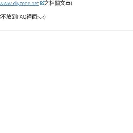
/www.diyzone.net
之相關文章)
放到FAQ裡面>.<)