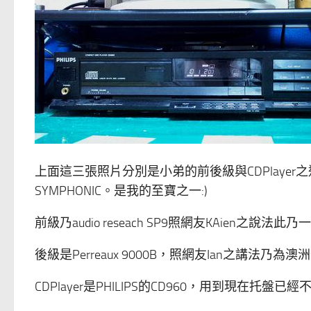
上面這三張照片分別是小弟的前後級與CDPlayer之近
SYMPHONIC。是我的至寶之一:)
前級乃audio reseach SP9照網友KAien之
後級是Perreaux 9000B，照網友Ian之講法
CDPlayer是PHILIPS的CD960，用到現在