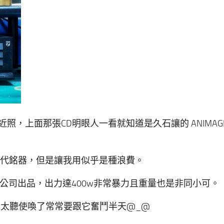
照，上面那張CD明眼人一看就知道是久石讓的 ANIMAGE 
說法此乃一代銘器，但是讓我用似乎是種浪費。
乃為澳洲公司出品，出力達400w非常暴力且重量也是非同小可。
托盤已經不太聽使喚了常常要跟它奮鬥半天@_@