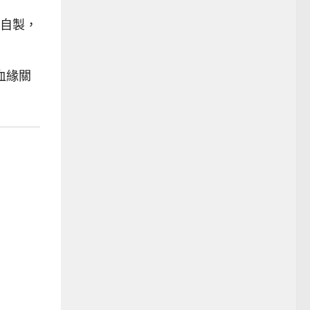
自製，
有血緣關