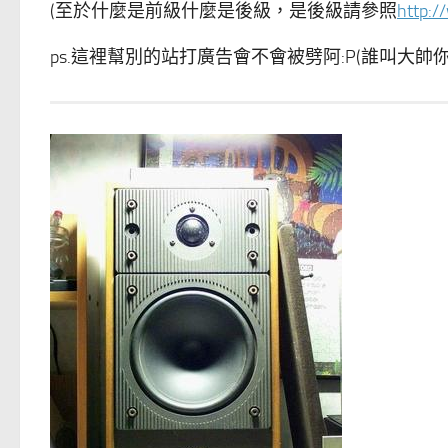
(至於什麼是前級什麼是後級，是後級請參照
http:/
ps.這裡幫別的站打廣告會不會被劈阿:P(誰叫大帥你不