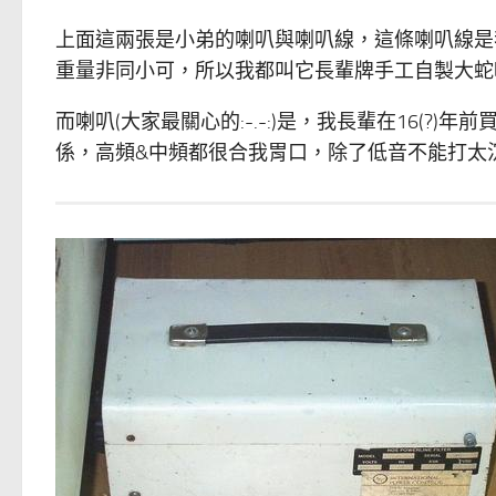
上面這兩張是小弟的喇叭與喇叭線，這條喇叭線是
重量非同小可，所以我都叫它長輩牌手工自製大蛇
而喇叭(大家最關心的:-.-:)是，我長輩在16(?)年前買
係，高頻&中頻都很合我胃口，除了低音不能打太