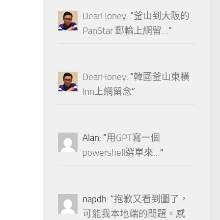
DearHoney
: “
釜山到大阪的
PanStar 郵輪上網留…
”
DearHoney
: “
韓國釜山東橫
Inn上網留念
”
Alan
: “
用GPT寫一個
powershell選單來…
”
napdh
: “
抱歉又看到圖了，
可能我本地端的問題。感