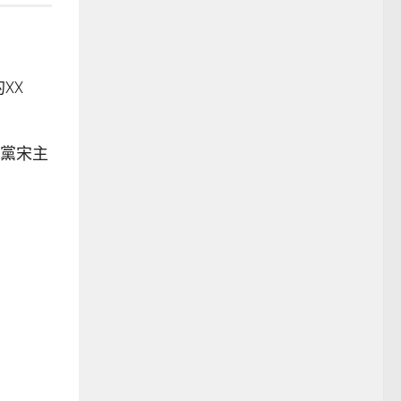
XX
黨宋主