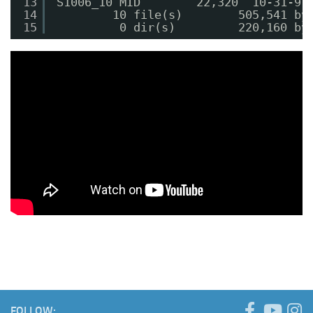
13
S1006_10 MID        22,320  10-31-91
14
10 file(s)        505,541 by
15
0 dir(s)         220,160 by
FOLLOW: