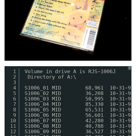
？
1
Volume in drive A is RJS-1006J  
2
Directory of A:\
3
4
S1006_01 MID        68,961  10-31-91
5
S1006_02 MID        36,208  10-31-91
6
S1006_03 MID        50,995  10-31-91
7
S1006_04 MID        85,330  10-31-91
8
S1006_05 MID        65,531  10-31-91
9
S1006_06 MID        56,601  10-31-91
10
S1006_07 MID        42,280  10-31-91
11
S1006_08 MID        40,788  10-31-91
12
S1006_09 MID        36,527  10-31-91