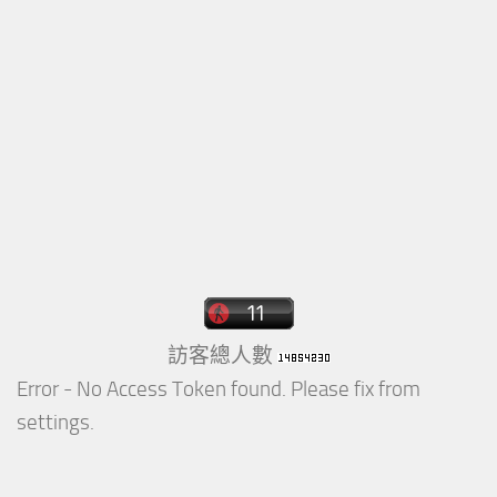
訪客總人數
Error - No Access Token found. Please fix from
settings.