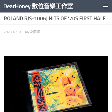
DearHoney 數位音樂工作室
Skip to content
ROLAND RJS-1006J HITS OF ’70S FIRST HALF
2023-02-01
· 64 次閱讀