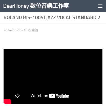
DearHoney 數位音樂工作室
Skip to content
ROLAND RJS-1005J JAZZ VOCAL STANDARD 2
2024-06-06
· 46 次閱讀