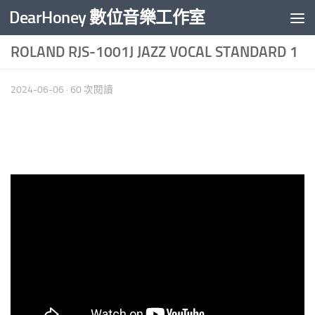
DearHoney 數位音樂工作室
Skip to content
ROLAND RJS-1001J JAZZ VOCAL STANDARD 1
2024-06-06
· 60 次閱讀