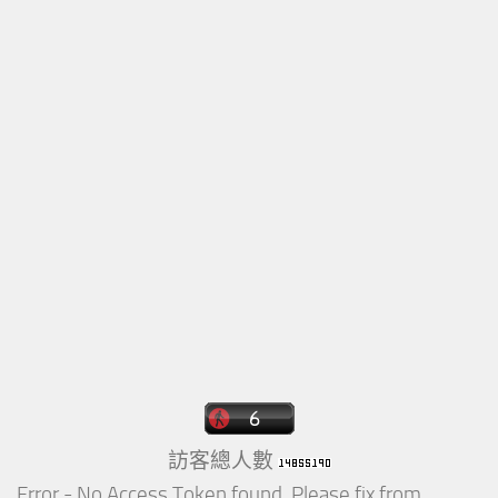
訪客總人數
Error - No Access Token found. Please fix from