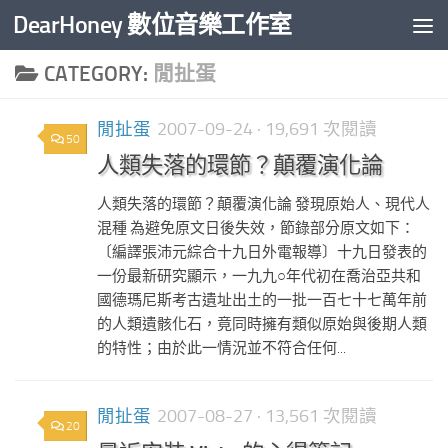
DearHoney 數位音樂工作室
Skip to content
CATEGORY:
閒扯蛋
閒扯蛋
2007-09-24
· 19,691 次閱讀
50
人類失落的環節？顛覆演化論
人類失落的環節？顛覆演化論 發現原始人、現代人
混種 為避免原文日後失效，節錄部分原文如下：
〔編譯張沛元綜合十九日外電報導〕十九日發表的
一份最新研究顯示，一九九○年代初在喬治亞共和
國德瑪尼斯考古遺址出土的一批一百七十七萬年前
的人類遺骸化石，竟同時擁有類似原始與後期人類
的特性；由於此一情況並不符合任何...
閒扯蛋
2007-08-27
· 13,561 次閱讀
20