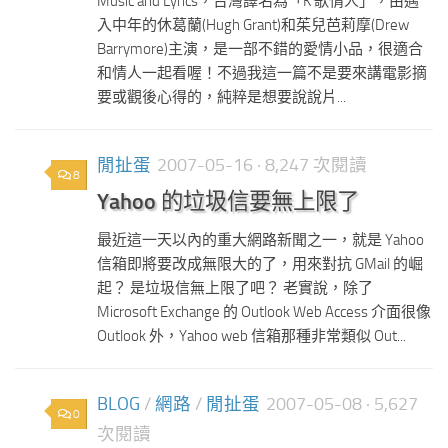
Music and Lyrics，台灣譯名為「K 歌情人」，由邁
入中年的休葛蘭(Hugh Grant)和茱兒芭莉摩(Drew
Barrymore)主演，是一部不錯的愛情小品，很適合
和情人一起看喔！不過我這一篇不是要來講電影摘
要或觀後心得的，純粹是想要說說片...
閒扯蛋
2007-05-16
· 8,247 次閱讀
8
Yahoo 的垃圾信要無上限了
最近這一天以內的重大網路新聞之一，就是 Yahoo
信箱即將要改成無限大的了，用來對抗 GMail 的崛
起？ 是垃圾信無上限了吧？ 老實說，除了
Microsoft Exchange 的 Outlook Web Access 介面很像
Outlook 外，Yahoo web 信箱那種非常類似 Out...
BLOG
/
網路
/
閒扯蛋
2007-05-08
· 5,627
0
次閱讀