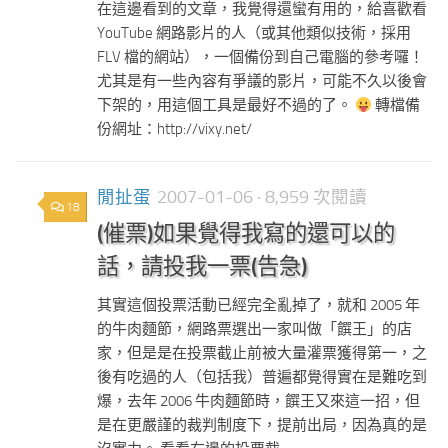
在這邊看到的文章，我覺得還蠻有用的，給喜歡看
YouTube 網路影片的人（或其他類似技術，採用
FLV 檔的網站），一個備份到自己電腦的參考囉！
尤其是有一些內容有爭議的影片，可能不久以後會
下架的，用這個工具是最好不過的了。
轉檔備
份網址：http://vixy.net/
閒扯蛋
2007-01-06
· 8,959 次閱讀
18
(催票)如果覺得我寫的還可以的
話，請投我一票(告急)
其實這個投票活動已經完全亂掉了，就和 2005 年
的牛肉麵節，網路票選出一家叫做「饌王」的店
家，但是是在投票截止前被大量灌票獲得第一，之
後有吃過的人（包括我）普遍都覺得實在是難吃到
爆，去年 2006 牛肉麵節時，饌王又來這一招，但
是在更嚴謹的裁判制度下，提前出局，因為真的是