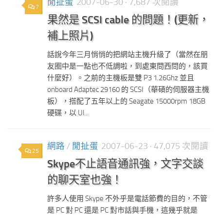
閒扯蛋
2007-06-30
· 7,687 次閱讀
7
果然是 SCSI cable 的問題！(更新，
補上照片)
話說今年三月悄悄的把網站主機升級了（當然在朋
友圈中是一點也不低調啦，到處東問西問的，該買
什麼好）。之前的主機板是雙 P3 1.26Ghz 並且
onboard Adaptec 29160 的 SCSI（華碩的伺服器主機
板），搭配了五年以上的 Seagate 15000rpm 18GB
硬碟，以 Ul...
網路
/
閒扯蛋
2007-06-23
· 47,075 次閱讀
25
Skype不止語音通訊強，文字交談
的聊天室也強！
許多人使用 Skype 不外乎是電話節費的目的，不管
是 PC 對 PC 還是 PC 對市話與手機，這幾乎就是