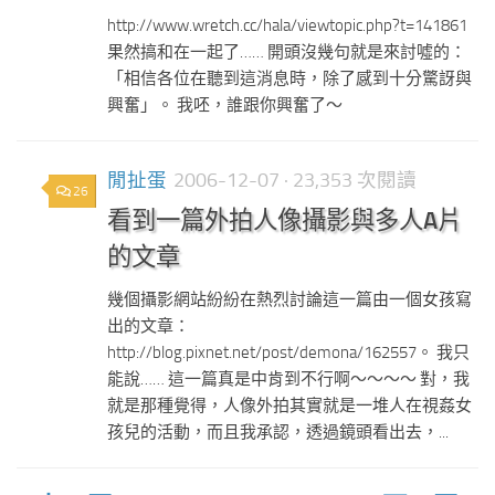
http://www.wretch.cc/hala/viewtopic.php?t=141861
果然搞和在一起了…… 開頭沒幾句就是來討噓的：
「相信各位在聽到這消息時，除了感到十分驚訝與
興奮」。 我呸，誰跟你興奮了～
閒扯蛋
2006-12-07
· 23,353 次閱讀
26
看到一篇外拍人像攝影與多人A片
的文章
幾個攝影網站紛紛在熱烈討論這一篇由一個女孩寫
出的文章：
http://blog.pixnet.net/post/demona/162557。 我只
能說…… 這一篇真是中肯到不行啊～～～～ 對，我
就是那種覺得，人像外拍其實就是一堆人在視姦女
孩兒的活動，而且我承認，透過鏡頭看出去，...