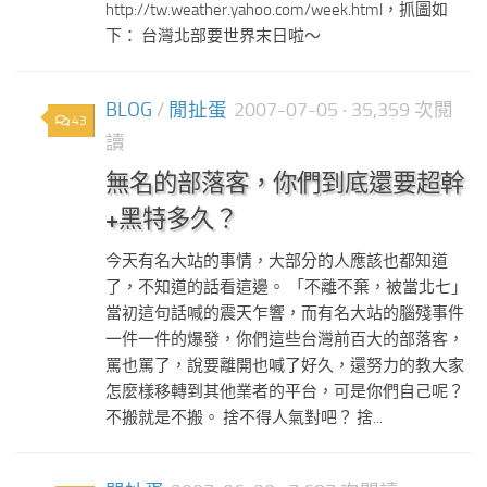
http://tw.weather.yahoo.com/week.html，抓圖如
下： 台灣北部要世界末日啦～
BLOG
/
閒扯蛋
2007-07-05
· 35,359 次閱
43
讀
無名的部落客，你們到底還要超幹
+黑特多久？
今天有名大站的事情，大部分的人應該也都知道
了，不知道的話看這邊。 「不離不棄，被當北七」
當初這句話喊的震天乍響，而有名大站的腦殘事件
一件一件的爆發，你們這些台灣前百大的部落客，
罵也罵了，說要離開也喊了好久，還努力的教大家
怎麼樣移轉到其他業者的平台，可是你們自己呢？
不搬就是不搬。 捨不得人氣對吧？ 捨...