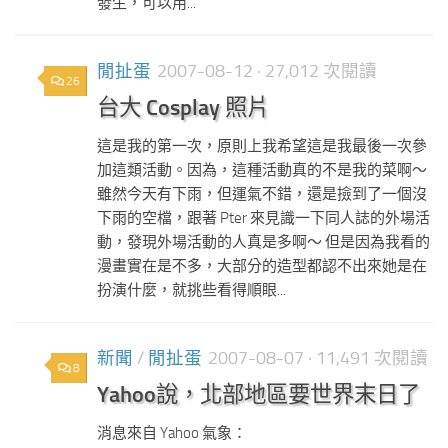
發生，可以用...
閒扯蛋
2007-08-12
· 27,012 次閱讀
26
台大 Cosplay 照片
這是我的第一次，原則上我希望這是我最後一次參
加這類活動。因為，這種活動真的不是我的菜啊～
雖然今天有下雨，但運氣不錯，還是撿到了一個沒
下雨的空檔，跟著 Pter 來見識一下同人誌的外場活
動，發現外場活動的人真是多啊～ 但是因為我看的
漫畫實在是不多，大部分的造型都認不出來她是在
扮演什麼，就挑些看得順眼...
新聞
/
閒扯蛋
2007-08-07
· 11,491 次閱讀
8
Yahoo說，北部地區要世界末日了
消息來自 Yahoo 氣象：