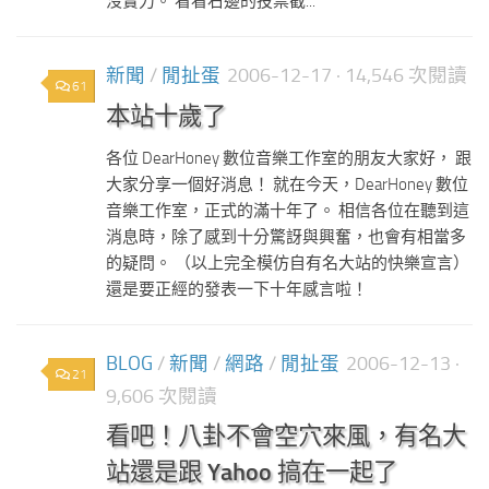
沒實力。 看看右邊的投票截...
新聞
/
閒扯蛋
2006-12-17
· 14,546 次閱讀
61
本站十歲了
各位 DearHoney 數位音樂工作室的朋友大家好， 跟
大家分享一個好消息！ 就在今天，DearHoney 數位
音樂工作室，正式的滿十年了。 相信各位在聽到這
消息時，除了感到十分驚訝與興奮，也會有相當多
的疑問。 （以上完全模仿自有名大站的快樂宣言）
還是要正經的發表一下十年感言啦！
BLOG
/
新聞
/
網路
/
閒扯蛋
2006-12-13
·
21
9,606 次閱讀
看吧！八卦不會空穴來風，有名大
站還是跟 Yahoo 搞在一起了