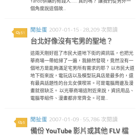
Yahoo併購的有錢人…… 真的嗎？ 讓我們從另外一
個角度說這個故...
閒扯蛋
2007-01-15
· 28,209 次閱讀
51
台北好像沒有宅男的聖地？
這兩天剛好逛了市民大道地下街的資訊區，也把光
華商場一帶給掃了一遍，我赫然發現，竟然沒有一
個地方是能夠滿足宅男所有需求的耶？ 以市民大道
地下街來說，電玩店以及模型玩具店是最多的，還
有最具話題性的台北女僕喫茶。可是電腦周邊及漫
畫就很缺乏。 以光華商場這附近來說，資訊用品、
電腦零組件、漫畫都非常齊全。可是...
閒扯蛋
2007-01-09
· 55,786 次閱讀
5
備份 YouTube 影片或其他 FLV 檔