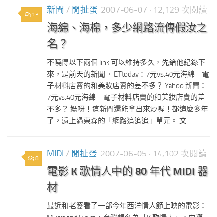
新聞
/
閒扯蛋
2007-06-07
· 12,129 次閱讀
13
海綿、海棉，多少網路流傳假汝之
名？
不曉得以下兩個 link 可以維持多久，先給他紀錄下
來，是前天的新聞。 ETtoday：7元vs.40元海綿 電
子材料店賣的和美妝店賣的差不多？ Yahoo 新聞：
7元vs.40元海綿 電子材料店賣的和美妝店賣的差
不多？ 媽呀！這新聞還能拿出來炒喔！都這麼多年
了，還上過東森的「網路追追追」單元。 文...
MIDI
/
閒扯蛋
2007-06-05
· 14,102 次閱讀
8
電影 K 歌情人中的 80 年代 MIDI 器
材
最近和老婆看了一部今年西洋情人節上映的電影：