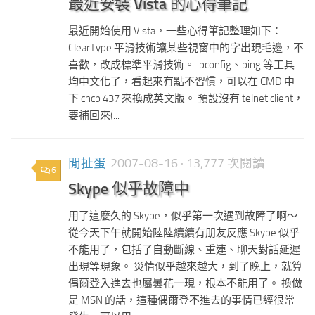
最近安裝 Vista 的心得筆記
最近開始使用 Vista，一些心得筆記整理如下：
ClearType 平滑技術讓某些視窗中的字出現毛邊，不
喜歡，改成標準平滑技術。 ipconfig、ping 等工具
均中文化了，看起來有點不習慣，可以在 CMD 中
下 chcp 437 來換成英文版。 預設沒有 telnet client，
要補回來(...
閒扯蛋
2007-08-16
· 13,777 次閱讀
6
Skype 似乎故障中
用了這麼久的 Skype，似乎第一次遇到故障了啊～
從今天下午就開始陸陸續續有朋友反應 Skype 似乎
不能用了，包括了自動斷線、重連、聊天對話延遲
出現等現象。 災情似乎越來越大，到了晚上，就算
偶爾登入進去也屬曇花一現，根本不能用了。 換做
是 MSN 的話，這種偶爾登不進去的事情已經很常