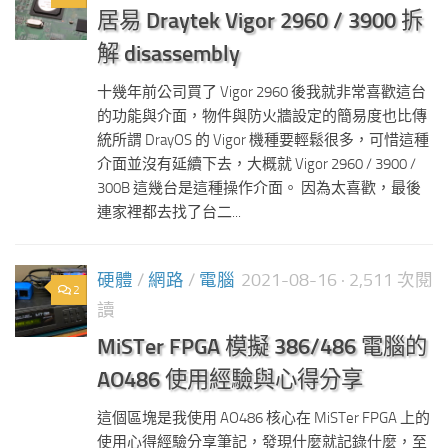
居易 Draytek Vigor 2960 / 3900 拆
解 disassembly
十幾年前公司買了 Vigor 2960 後我就非常喜歡這台
的功能與介面，物件與防火牆設定的簡易度也比傳
統所謂 DrayOS 的 Vigor 機種要輕鬆很多，可惜這種
介面並沒有延續下去，大概就 Vigor 2960 / 3900 /
300B 這幾台是這種操作介面。 因為太喜歡，最後
連家裡都去找了台二...
硬體
/
網路
/
電腦
2021-08-16
· 2,511 次閱
2
讀
MiSTer FPGA 模擬 386/486 電腦的
AO486 使用經驗與心得分享
這個區塊是我使用 AO486 核心在 MiSTer FPGA 上的
使用心得經驗分享筆記，發現什麼就記錄什麼，至