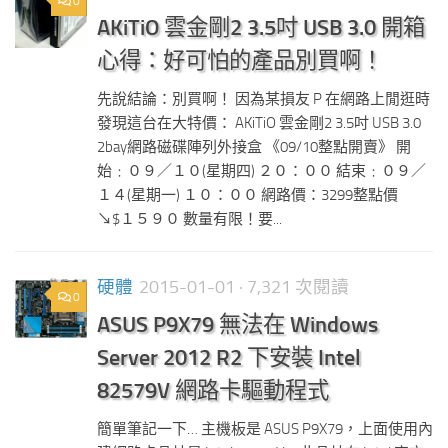
0
AKiTiO 雲金剛2 3.5吋 USB 3.0 開箱
心得：好可怕的產品別買啊！
先說結論：別買啊！ 因為某損友 P 在網路上閒逛時
發現這台在大特價： AKiTiO 雲金剛2 3.5吋 USB 3.0
2bay網路磁碟陣列外接盒 《09/10整點開賣》 開
始﹕０９／１０(星期四) ２０：００ 結束﹕０９／
１４(星期一) １０：００ 網路價：3299整點價
↘$１５９０ 數量有限！要...
硬體
2015-01-01
· 7,321 次閱讀
0
ASUS P9X79 無法在 Windows
Server 2012 R2 下安裝 Intel
82579V 網路卡驅動程式
簡單筆記一下… 主機板是 ASUS P9X79，上面使用內