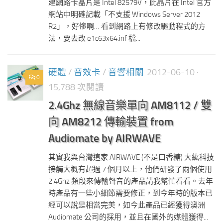
建網路卡晶片是 Intel 82579V，此晶片在 Intel 官方
網站中明確記載「不支援 Windows Server 2012
R2」，好慘啊… 看到網路上有修改驅動程式的方
法，要去改 e1c63x64.inf 檔...
硬體
/
音效卡
/
音響相關
2012-06-10
·
0
15,788 次閱讀
2.4Ghz 無線音樂單向 AM8112 / 雙
向 AM8212 傳輸裝置 from
Audiomate by AIRWAVE
其實我與台灣這家 AIRWAVE (不是口香糖) 大紘科技
接觸大概有超過 7 個月以上，他們研發了兩個使用
2.4Ghz 頻段來傳輸聲音的產品請我幫忙看看。去年
時產品有一些小細節需要修正，到今年時的版本已
經可以說是相當完美，如今此產品已經獲得澳洲
Audiomate 公司的採用，並且在國外的媒體獲得...