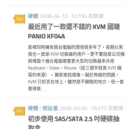
硬體
2008-04-12
· 10,194 次閱讀
4
最近用了一款還不錯的 KVM 國瑭
PANIO KF04A
家裡同時擁有兩台電腦的環境很多年了，長期以來
我也一直是 KVM 切換器的用戶，更不要說是公司機
房裡面十幾台電腦需要更大型的切換器來共用
Keyboard、Video、Mouse（這三個字就是 KVM 縮
寫的來源）。 搬新家結婚後，礙於佈線的問題，
KVM 只好丟在地上，雖然是不顯眼的地方，但一直
覺得是...
硬體
/
閒扯蛋
2008-03-04
· 18,315 次閱讀
5
初步使用 SAS/SATA 2.5 吋硬碟抽
取盒