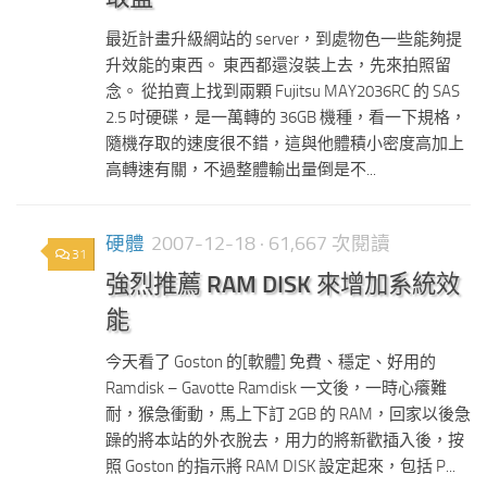
最近計畫升級網站的 server，到處物色一些能夠提
升效能的東西。 東西都還沒裝上去，先來拍照留
念。 從拍賣上找到兩顆 Fujitsu MAY2036RC 的 SAS
2.5 吋硬碟，是一萬轉的 36GB 機種，看一下規格，
隨機存取的速度很不錯，這與他體積小密度高加上
高轉速有關，不過整體輸出量倒是不...
硬體
2007-12-18
· 61,667 次閱讀
31
強烈推薦 RAM DISK 來增加系統效
能
今天看了 Goston 的[軟體] 免費、穩定、好用的
Ramdisk – Gavotte Ramdisk 一文後，一時心癢難
耐，猴急衝動，馬上下訂 2GB 的 RAM，回家以後急
躁的將本站的外衣脫去，用力的將新歡插入後，按
照 Goston 的指示將 RAM DISK 設定起來，包括 P...