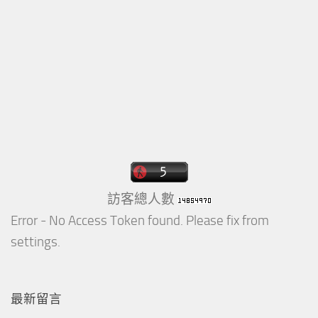
訪客總人數
Error - No Access Token found. Please fix from
settings.
最新留言