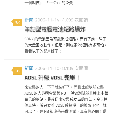
一個叫做 phpFreeChat 的免費...
新聞
2006-11-14
· 4,699 次閱讀
0
筆記型電腦電池短路爆炸
SONY 的電池因為可能造成短路，而有了前一陣子
的大量回收動作。但是，到底電池短路有多可怕，
看看以下的影片好了：
新聞
2006-11-10
· 8,189 次閱讀
6
ADSL 升級 VDSL 完畢！
來安裝的人一下子就裝好了，而且比起以前安裝
ADSL 的人員還會帶著 NB 一併做測試並且連上中華
電信的網站，最後送出安裝成功單的作法，今天這
個真快，說只要看 VDSL 數據機上的燈號正常，就
可以了，連 NB 都沒帶來做測試，真有信心啊！還