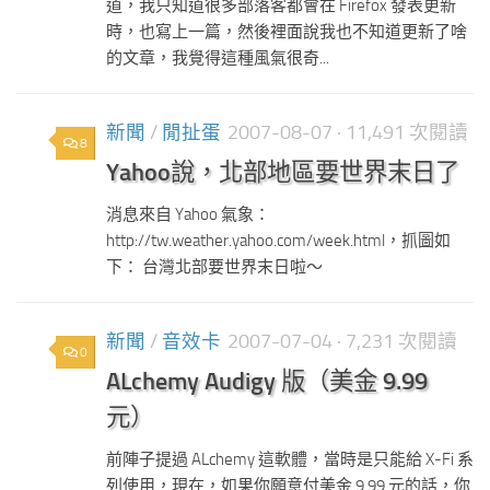
道，我只知道很多部落客都會在 Firefox 發表更新
時，也寫上一篇，然後裡面說我也不知道更新了啥
的文章，我覺得這種風氣很奇...
新聞
/
閒扯蛋
2007-08-07
· 11,491 次閱讀
8
Yahoo說，北部地區要世界末日了
消息來自 Yahoo 氣象：
http://tw.weather.yahoo.com/week.html，抓圖如
下： 台灣北部要世界末日啦～
新聞
/
音效卡
2007-07-04
· 7,231 次閱讀
0
ALchemy Audigy 版（美金 9.99
元）
前陣子提過 ALchemy 這軟體，當時是只能給 X-Fi 系
列使用，現在，如果你願意付美金 9.99 元的話，你