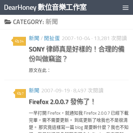
DearHoney 數位音樂工作室
Skip to content
CATEGORY:
新聞
新聞
/
閒扯蛋
2007-10-04
· 13,281 次閱讀
34
SONY 律師真是好樣的！合理的備
份叫做竊盜？
原文在此：
新聞
2007-09-19
· 8,497 次閱讀
7
Firefox 2.0.0.7 發佈了！
一早打開 Firefox，就通知我 Firefox 2.0.0.7 已經下載
完畢，需不需要更新。 到底更新了啥我也不是很清
楚。 那究竟這樣寫一篇 blog 是要幹什麼？我也不知