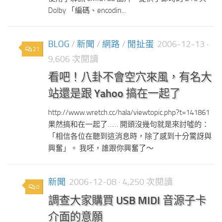
Dolby 「編碼、encodin...
BLOG
/
新聞
/
網路
/
閒扯蛋
2006-12-13
·
21
9,606 次閱讀
看吧！八卦不會空穴來風，有名大
站還是跟 Yahoo 搞在一起了
http://www.wretch.cc/hala/viewtopic.php?t=141861
果然搞和在一起了…… 開頭沒幾句就是來討噓的：
「相信各位在聽到這消息時，除了感到十分驚訝與
興奮」。 我呸，誰跟你興奮了～
新聞
2006-12-08
· 4,250 次閱讀
0
調查大家購買 USB MIDI 音源子卡
介面的意願