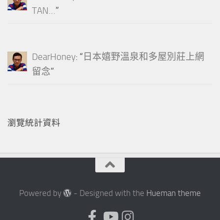
TAN…
”
DearHoney
: “
日本嬉野溫泉和多屋別莊上網
留念
”
瀏覽統計資料
Powered by
- Designed with the
Hueman theme