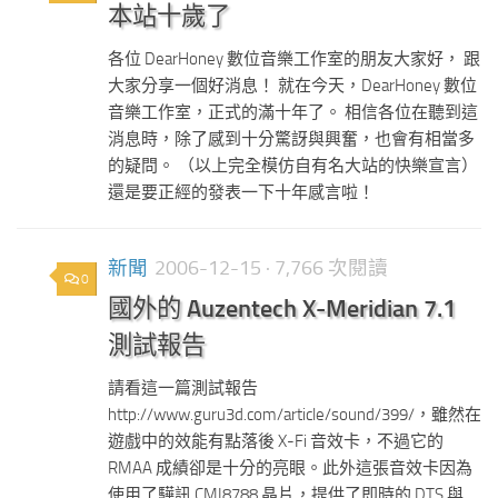
本站十歲了
各位 DearHoney 數位音樂工作室的朋友大家好， 跟
大家分享一個好消息！ 就在今天，DearHoney 數位
音樂工作室，正式的滿十年了。 相信各位在聽到這
消息時，除了感到十分驚訝與興奮，也會有相當多
的疑問。 （以上完全模仿自有名大站的快樂宣言）
還是要正經的發表一下十年感言啦！
新聞
2006-12-15
· 7,766 次閱讀
0
國外的 Auzentech X-Meridian 7.1
測試報告
請看這一篇測試報告
http://www.guru3d.com/article/sound/399/，雖然在
遊戲中的效能有點落後 X-Fi 音效卡，不過它的
RMAA 成績卻是十分的亮眼。此外這張音效卡因為
使用了驊訊 CMI8788 晶片，提供了即時的 DTS 與