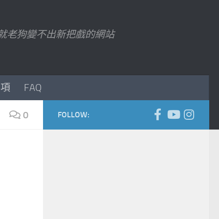
7 以後就老狗變不出新把戲的網站
事項
FAQ
0
FOLLOW: