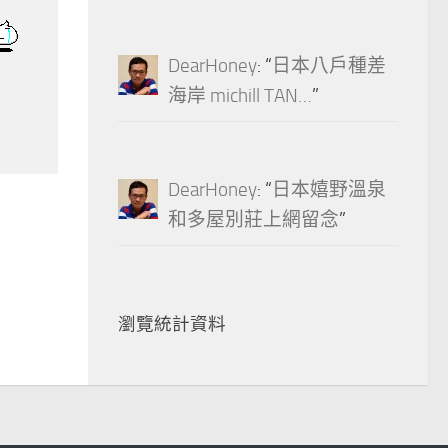
DearHoney
: “
日本八戶種差
海岸 michill TAN…
”
DearHoney
: “
日本嬉野溫泉
和多屋別莊上網留念
”
瀏覽統計資料