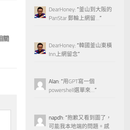
DearHoney
: “
釜山到大阪的
PanStar 郵輪上網留…
”
0
及相關
DearHoney
: “
韓國釜山東橫
Inn上網留念
”
Alan
: “
用GPT寫一個
powershell選單來…
”
napdh
: “
抱歉又看到圖了，
可能我本地端的問題。感