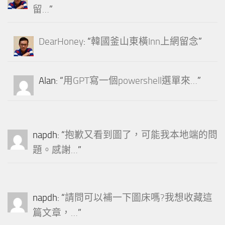
留…
”
DearHoney
: “
韓國釜山東橫Inn上網留念
”
Alan
: “
用GPT寫一個powershell選單來…
”
napdh
: “
抱歉又看到圖了，可能我本地端的問
題。感謝…
”
napdh
: “
請問可以補一下圖床嗎?我想收藏這
篇文章，…
”