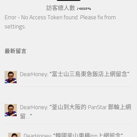
訪客總人數
Error - No Access Token found. Please fix from
settings.
最新留言
DearHoney
: “
富士山三島東急飯店上網留念
”
DearHoney
: “
釜山到大阪的 PanStar 郵輪上網
留…
”
DearHoney
: “
韓國釜山東橫Inn上網留念
”