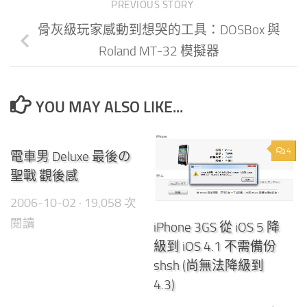
PREVIOUS STORY
骨灰級玩家感動到想哭的工具：DOSBox 與
Roland MT-32 模擬器
YOU MAY ALSO LIKE...
7
4
電車男 Deluxe 最後の
聖戰 觀後感
2006-10-02
· 19,058 次
閱讀
iPhone 3GS 從 iOS 5 降
級到 iOS 4.1 不需備份
shsh (尚無法降級到
4.3)