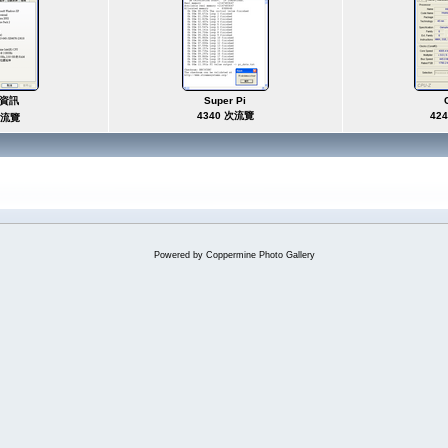
 資訊
Super Pi
4340 次流覽
42
次流覽
Powered by
Coppermine Photo Gallery