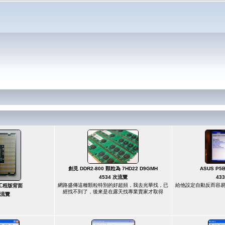
創見 DDR2-800 顆粒為 7HD22 D9GMH
ASUS P5
4534 次流覽
43
網路盛傳這種顆粒特別的好超頻，我去光華找，已
給他設定自動反而容
00 工程版背面
經找不到了，後來是在露天找專業賣家才取得
次流覽