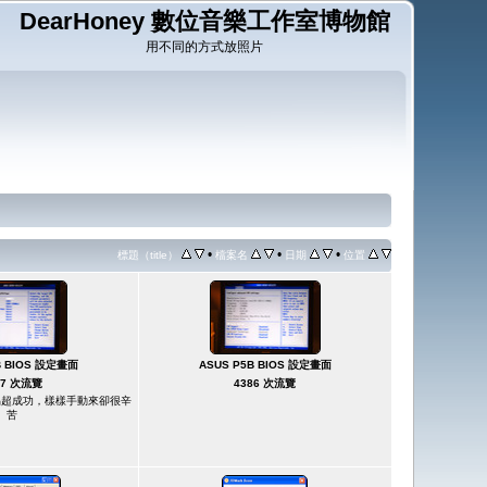
DearHoney 數位音樂工作室博物館
用不同的方式放照片
•
•
•
標題（title）
檔案名
日期
位置
B BIOS 設定畫面
ASUS P5B BIOS 設定畫面
37 次流覽
4386 次流覽
易超成功，樣樣手動來卻很辛
苦