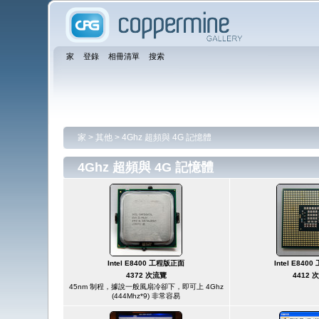
家
登錄
相冊清單
搜索
家
>
其他
>
4Ghz 超頻與 4G 記憶體
4Ghz 超頻與 4G 記憶體
Intel E8400 工程版正面
Intel E84
4372 次流覽
4412 
45nm 制程，據說一般風扇冷卻下，即可上 4Ghz
(444Mhz*9) 非常容易