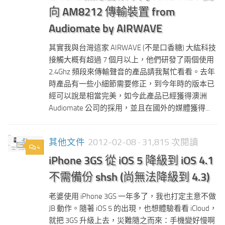
向 AM8212 傳輸裝置 from
Audiomate by AIRWAVE
其實我與台灣這家 AIRWAVE (不是口香糖) 大紘科技
接觸大概有超過 7 個月以上，他們研發了兩個使用
2.4Ghz 頻段來傳輸聲音的產品請我幫忙看看。去年
時產品有一些小細節需要修正，到今年時的版本已
經可以說是相當完美，如今此產品已經獲得澳洲
Audiomate 公司的採用，並且在國外的媒體獲得...
其他文件
2012-02-08
· 31,815 次閱讀
4
iPhone 3GS 從 iOS 5 降級到 iOS 4.1
不需備份 shsh (尚無法降級到 4.3)
老婆使用 iPhone 3GS 一年多了，我也打定主意不做
JB 動作。隨著 iOS 5 的出現，也想體驗看看 iCloud，
就把 3GS 升級上去，災難隨之而來：手機變好慢啊