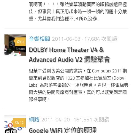
啊啊啊！！！！雖然螢幕滑動頁面的順暢感還是極
佳，但事實上真正用起來時一頓一頓的問題十分嚴
重，尤其像我們這種不 JB 所以沒辦...
音響相關
2011-06-03
· 17,684 次閱讀
0
DOLBY Home Theater V4 &
Advanced Audio V2 體驗聚會
很榮幸受到奧美公關的邀請，在 Computex 2011 期
間來到君悅飯店的 1023 室參加杜比實驗室 (Dolby
Labs) 為部落客舉辦的一場說明會。君悅一樓電梯旁
兩大張的房間與廠商對應表，真的可以感受到是國
際盛事啊！
網路
2011-04-20
· 161,551 次閱讀
12
Google WiFi 定位的原理