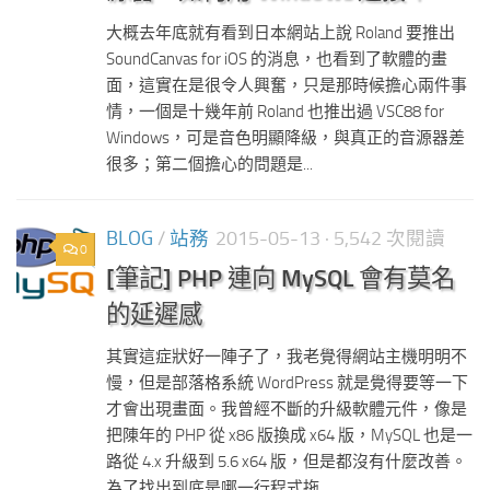
大概去年底就有看到日本網站上說 Roland 要推出
SoundCanvas for iOS 的消息，也看到了軟體的畫
面，這實在是很令人興奮，只是那時候擔心兩件事
情，一個是十幾年前 Roland 也推出過 VSC88 for
Windows，可是音色明顯降級，與真正的音源器差
很多；第二個擔心的問題是...
BLOG
/
站務
2015-05-13
· 5,542 次閱讀
0
[筆記] PHP 連向 MySQL 會有莫名
的延遲感
其實這症狀好一陣子了，我老覺得網站主機明明不
慢，但是部落格系統 WordPress 就是覺得要等一下
才會出現畫面。我曾經不斷的升級軟體元件，像是
把陳年的 PHP 從 x86 版換成 x64 版，MySQL 也是一
路從 4.x 升級到 5.6 x64 版，但是都沒有什麼改善。
為了找出到底是哪一行程式拖...