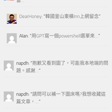
留…
”
DearHoney
: “
韓國釜山東橫Inn上網留念
”
Alan
: “
用GPT寫一個powershell選單來…
”
napdh
: “
抱歉又看到圖了，可能我本地端的問
題。感謝…
”
napdh
: “
請問可以補一下圖床嗎?我想收藏這
篇文章，…
”