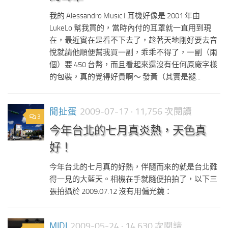
我的 Alessandro Music I 耳機好像是 2001 年由
LukeLo 幫我買的，當時內付的耳罩就一直用到現
在，最近實在是看不下去了，趁著天地剛好要去音
悅就請他順便幫我買一副，乖乖不得了，一副（兩
個）要 450 台幣，而且看起來還沒有任何原廠字樣
的包裝，真的覺得好貴啊～ 發黃（其實是褪...
閒扯蛋
2009-07-17
· 11,756 次閱讀
3
今年台北的七月真炎熱，天色真
好！
今年台北的七月真的好熱，伴隨而來的就是台北難
得一見的大藍天。相機在手就隨便拍拍了，以下三
張拍攝於 2009.07.12 沒有用偏光鏡：
MIDI
2009-05-24
· 14,630 次閱讀