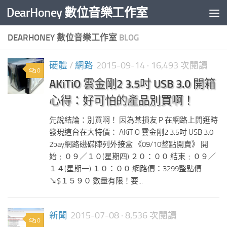
DearHoney 數位音樂工作室
Skip to content
DEARHONEY 數位音樂工作室
BLOG
硬體
/
網路
2015-09-14
· 16,493 次閱讀
0
AKiTiO 雲金剛2 3.5吋 USB 3.0 開箱
心得：好可怕的產品別買啊！
先說結論：別買啊！ 因為某損友 P 在網路上閒逛時
發現這台在大特價： AKiTiO 雲金剛2 3.5吋 USB 3.0
2bay網路磁碟陣列外接盒 《09/10整點開賣》 開
始﹕０９／１０(星期四) ２０：００ 結束﹕０９／
１４(星期一) １０：００ 網路價：3299整點價
↘$１５９０ 數量有限！要...
新聞
2015-07-08
· 8,536 次閱讀
0