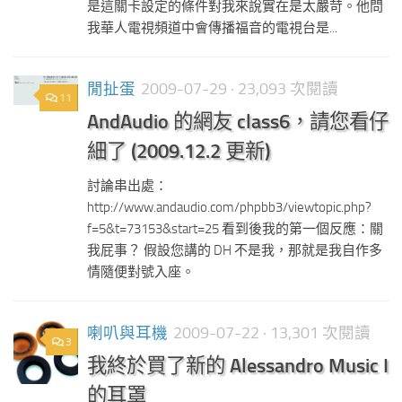
是這關卡設定的條件對我來說實在是太嚴苛。他問
我華人電視頻道中會傳播福音的電視台是...
閒扯蛋
2009-07-29
· 23,093 次閱讀
11
AndAudio 的網友 class6，請您看仔
細了 (2009.12.2 更新)
討論串出處：
http://www.andaudio.com/phpbb3/viewtopic.php?
f=5&t=73153&start=25 看到後我的第一個反應：關
我屁事？ 假設您講的 DH 不是我，那就是我自作多
情隨便對號入座。
喇叭與耳機
2009-07-22
· 13,301 次閱讀
3
我終於買了新的 Alessandro Music I
的耳罩