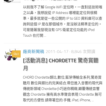
以前我不了解 Google WiFi 定位時，一直對這技術嗤
之以鼻，我想說從 IP Address 哪裡能定位到很精
準，最多就是從一些公開的 IP to GEO 資料庫可以查
詢到這個 IP 是在那個城市，是沒辦法精準定位的。
可是隨著我發現沒有 GPS 衛星定位功能的 iPod
Touch 在打開 ...
廠商新聞稿
2011-04-17
· 8,846 次閱讀
0
[活動消息] CHORDETTE 驚奇賞聽
月
CHORD Chordette類比,數位,藍芽傳輸全系列,驚奇賞
聽月 數位與類比的完美結合,帶您進入音響的現代與
傳統新領域 Chordette小巧迷你精緻,巔覆傳統音響
觀念 Chordette 擁有高水準聲音表現 Chordette 無可
取代的方便性 請帶著您的:手機, iPad, iPhone, ...