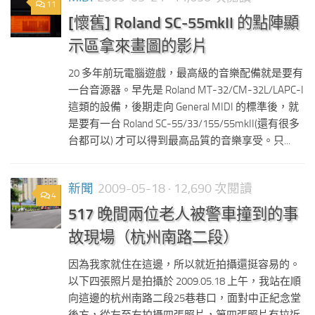
11
[懷舊] Roland SC-55mkII 的點陣顯
示區拿來畫圖的影片
20 多年前玩電腦遊戲，最高級的音樂配備就是要有
一台音源器。早先是 Roland MT-32/CM-32L/LAPC-I
這類的設備，後期走向 General MIDI 的標準後，就
是要有一台 Roland SC-55/33/155/55mkII(還有很多
台都可以) 才可以得到最高品質的音樂享受。只...
新聞
2009-05-18
· 12,690 次閱讀
4
517 晚間兩位老人被警車撞到的事
故現場（杭州南路二段）
因為我家就住在這邊，所以就近拍攝還挺容易的。
以下四張照片是拍攝於 2009.05.18 上午，我站在順
向這邊的杭州南路二段25巷巷口，面對中正紀念堂