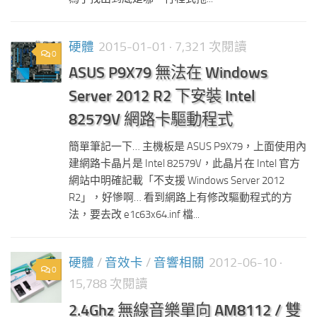
硬體
2015-01-01
· 7,321 次閱讀
0
ASUS P9X79 無法在 Windows
Server 2012 R2 下安裝 Intel
82579V 網路卡驅動程式
簡單筆記一下… 主機板是 ASUS P9X79，上面使用內
建網路卡晶片是 Intel 82579V，此晶片在 Intel 官方
網站中明確記載「不支援 Windows Server 2012
R2」，好慘啊… 看到網路上有修改驅動程式的方
法，要去改 e1c63x64.inf 檔...
硬體
/
音效卡
/
音響相關
2012-06-10
·
0
15,788 次閱讀
2.4Ghz 無線音樂單向 AM8112 / 雙