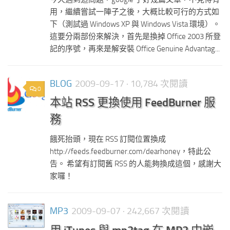
用，繼續嘗試一陣子之後，大概比較可行的方式如
下（測試過 Windows XP 與 Windows Vista 環境）。
這要分兩部份來解決，首先是換掉 Office 2003 所登
記的序號，再來是解安裝 Office Genuine Advantag...
BLOG
2009-09-17
· 10,784 次閱讀
0
本站 RSS 更換使用 FeedBurner 服
務
餓死抬頭，現在 RSS 訂閱位置換成
http://feeds.feedburner.com/dearhoney，特此公
告。 希望有訂閱舊 RSS 的人能夠換成這個，感謝大
家囉！
MP3
2009-09-07
· 242,667 次閱讀