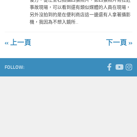
後方，從左至右拍攝四張照片，第四張照片有拉近
事故現場，可以看到還有類似媒體的人員在現場，
另外沒拍到的是在便利商店這一邊還有人拿著攝影
機，我因為不想入鏡所...
« 上一頁
下一頁 »
FOLLOW: