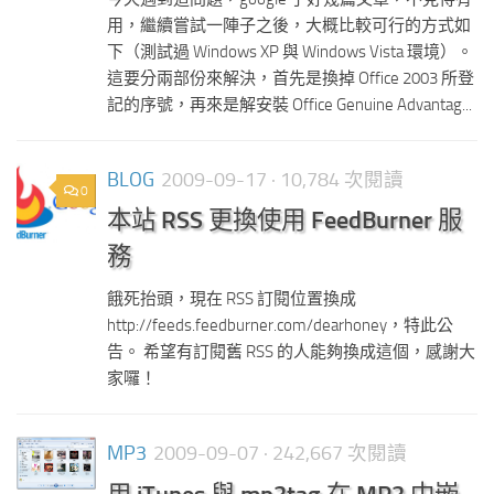
用，繼續嘗試一陣子之後，大概比較可行的方式如
下（測試過 Windows XP 與 Windows Vista 環境）。
這要分兩部份來解決，首先是換掉 Office 2003 所登
記的序號，再來是解安裝 Office Genuine Advantag...
BLOG
2009-09-17
· 10,784 次閱讀
0
本站 RSS 更換使用 FeedBurner 服
務
餓死抬頭，現在 RSS 訂閱位置換成
http://feeds.feedburner.com/dearhoney，特此公
告。 希望有訂閱舊 RSS 的人能夠換成這個，感謝大
家囉！
MP3
2009-09-07
· 242,667 次閱讀