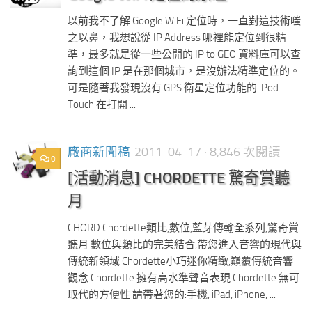
以前我不了解 Google WiFi 定位時，一直對這技術嗤
之以鼻，我想說從 IP Address 哪裡能定位到很精
準，最多就是從一些公開的 IP to GEO 資料庫可以查
詢到這個 IP 是在那個城市，是沒辦法精準定位的。
可是隨著我發現沒有 GPS 衛星定位功能的 iPod
Touch 在打開 ...
廠商新聞稿
2011-04-17
· 8,846 次閱讀
0
[活動消息] CHORDETTE 驚奇賞聽
月
CHORD Chordette類比,數位,藍芽傳輸全系列,驚奇賞
聽月 數位與類比的完美結合,帶您進入音響的現代與
傳統新領域 Chordette小巧迷你精緻,巔覆傳統音響
觀念 Chordette 擁有高水準聲音表現 Chordette 無可
取代的方便性 請帶著您的:手機, iPad, iPhone, ...