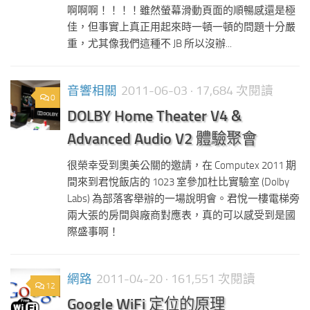
啊啊啊！！！！雖然螢幕滑動頁面的順暢感還是極
佳，但事實上真正用起來時一頓一頓的問題十分嚴
重，尤其像我們這種不 JB 所以沒辦...
音響相關
2011-06-03
· 17,684 次閱讀
0
DOLBY Home Theater V4 &
Advanced Audio V2 體驗聚會
很榮幸受到奧美公關的邀請，在 Computex 2011 期
間來到君悅飯店的 1023 室參加杜比實驗室 (Dolby
Labs) 為部落客舉辦的一場說明會。君悅一樓電梯旁
兩大張的房間與廠商對應表，真的可以感受到是國
際盛事啊！
網路
2011-04-20
· 161,551 次閱讀
12
Google WiFi 定位的原理