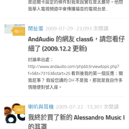
是這關卡設定的條件對我來說實在是太嚴苛。他問
我華人電視頻道中會傳播福音的電視台是...
閒扯蛋
2009-07-29
· 23,093 次閱讀
11
AndAudio 的網友 class6，請您看仔
細了 (2009.12.2 更新)
討論串出處：
http://www.andaudio.com/phpbb3/viewtopic.php?
f=5&t=73153&start=25 看到後我的第一個反應：關
我屁事？ 假設您講的 DH 不是我，那就是我自作多
情隨便對號入座。
喇叭與耳機
2009-07-22
· 13,301 次閱讀
3
我終於買了新的 Alessandro Music I
的耳罩