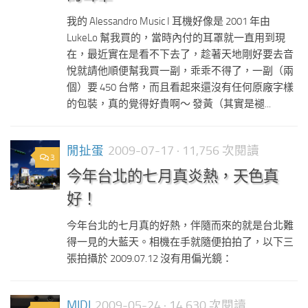
我的 Alessandro Music I 耳機好像是 2001 年由
LukeLo 幫我買的，當時內付的耳罩就一直用到現
在，最近實在是看不下去了，趁著天地剛好要去音
悅就請他順便幫我買一副，乖乖不得了，一副（兩
個）要 450 台幣，而且看起來還沒有任何原廠字樣
的包裝，真的覺得好貴啊～ 發黃（其實是褪...
閒扯蛋
2009-07-17
· 11,756 次閱讀
3
今年台北的七月真炎熱，天色真
好！
今年台北的七月真的好熱，伴隨而來的就是台北難
得一見的大藍天。相機在手就隨便拍拍了，以下三
張拍攝於 2009.07.12 沒有用偏光鏡：
MIDI
2009-05-24
· 14,630 次閱讀