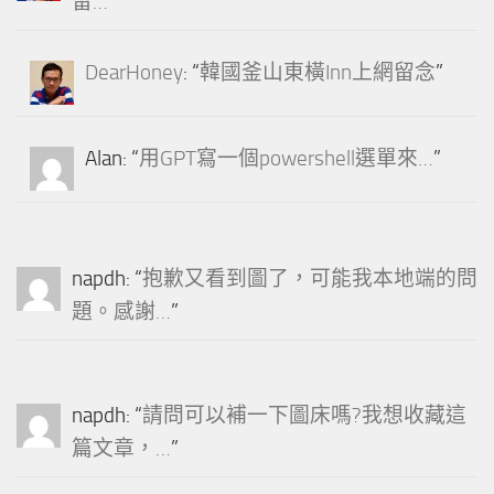
留…
”
DearHoney
: “
韓國釜山東橫Inn上網留念
”
Alan
: “
用GPT寫一個powershell選單來…
”
napdh
: “
抱歉又看到圖了，可能我本地端的問
題。感謝…
”
napdh
: “
請問可以補一下圖床嗎?我想收藏這
篇文章，…
”