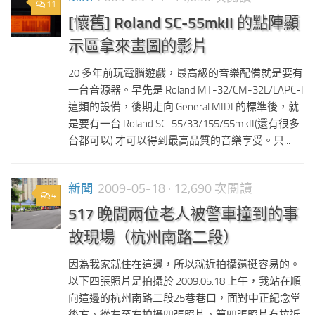
11
[懷舊] Roland SC-55mkII 的點陣顯
示區拿來畫圖的影片
20 多年前玩電腦遊戲，最高級的音樂配備就是要有
一台音源器。早先是 Roland MT-32/CM-32L/LAPC-I
這類的設備，後期走向 General MIDI 的標準後，就
是要有一台 Roland SC-55/33/155/55mkII(還有很多
台都可以) 才可以得到最高品質的音樂享受。只...
新聞
2009-05-18
· 12,690 次閱讀
4
517 晚間兩位老人被警車撞到的事
故現場（杭州南路二段）
因為我家就住在這邊，所以就近拍攝還挺容易的。
以下四張照片是拍攝於 2009.05.18 上午，我站在順
向這邊的杭州南路二段25巷巷口，面對中正紀念堂