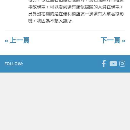
後方，從左至右拍攝四張照片，第四張照片有拉近
事故現場，可以看到還有類似媒體的人員在現場，
另外沒拍到的是在便利商店這一邊還有人拿著攝影
機，我因為不想入鏡所...
« 上一頁
下一頁 »
FOLLOW: