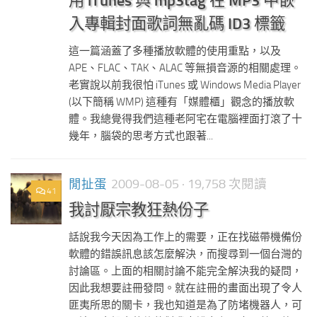
用 iTunes 與 mp3tag 在 MP3 中嵌
入專輯封面歌詞無亂碼 ID3 標籤
這一篇涵蓋了多種播放軟體的使用重點，以及
APE、FLAC、TAK、ALAC 等無損音源的相關處理。
老實說以前我很怕 iTunes 或 Windows Media Player
(以下簡稱 WMP) 這種有「媒體櫃」觀念的播放軟
體。我總覺得我們這種老阿宅在電腦裡面打滾了十
幾年，腦袋的思考方式也跟著...
閒扯蛋
2009-08-05
· 19,758 次閱讀
41
我討厭宗教狂熱份子
話說我今天因為工作上的需要，正在找磁帶機備份
軟體的錯誤訊息該怎麼解決，而搜尋到一個台灣的
討論區。上面的相關討論不能完全解決我的疑問，
因此我想要註冊發問。就在註冊的畫面出現了令人
匪夷所思的關卡，我也知道是為了防堵機器人，可