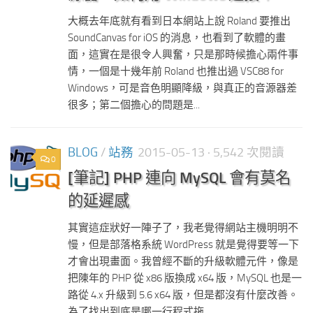
大概去年底就有看到日本網站上說 Roland 要推出
SoundCanvas for iOS 的消息，也看到了軟體的畫
面，這實在是很令人興奮，只是那時候擔心兩件事
情，一個是十幾年前 Roland 也推出過 VSC88 for
Windows，可是音色明顯降級，與真正的音源器差
很多；第二個擔心的問題是...
BLOG
/
站務
2015-05-13
· 5,542 次閱讀
0
[筆記] PHP 連向 MySQL 會有莫名
的延遲感
其實這症狀好一陣子了，我老覺得網站主機明明不
慢，但是部落格系統 WordPress 就是覺得要等一下
才會出現畫面。我曾經不斷的升級軟體元件，像是
把陳年的 PHP 從 x86 版換成 x64 版，MySQL 也是一
路從 4.x 升級到 5.6 x64 版，但是都沒有什麼改善。
為了找出到底是哪一行程式拖...