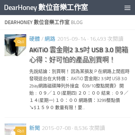
DearHoney 數位音樂工作室
Skip to content
DEARHONEY 數位音樂工作室
BLOG
硬體
/
網路
2015-09-14
· 16,493 次閱讀
0
AKiTiO 雲金剛2 3.5吋 USB 3.0 開箱
心得：好可怕的產品別買啊！
先說結論：別買啊！ 因為某損友 P 在網路上閒逛時
發現這台在大特價： AKiTiO 雲金剛2 3.5吋 USB 3.0
2bay網路磁碟陣列外接盒 《09/10整點開賣》 開
始﹕０９／１０(星期四) ２０：００ 結束﹕０９／
１４(星期一) １０：００ 網路價：3299整點價
↘$１５９０ 數量有限！要...
新聞
2015-07-08
· 8,536 次閱讀
0