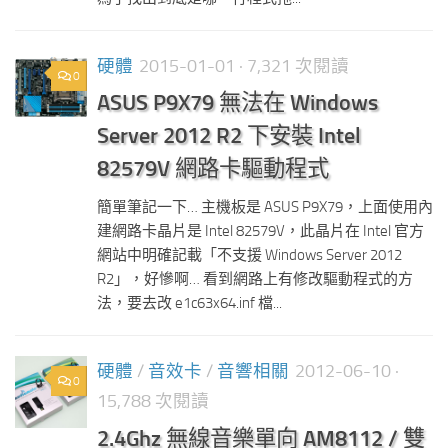
硬體
2015-01-01
· 7,321 次閱讀
0
ASUS P9X79 無法在 Windows
Server 2012 R2 下安裝 Intel
82579V 網路卡驅動程式
簡單筆記一下… 主機板是 ASUS P9X79，上面使用內
建網路卡晶片是 Intel 82579V，此晶片在 Intel 官方
網站中明確記載「不支援 Windows Server 2012
R2」，好慘啊… 看到網路上有修改驅動程式的方
法，要去改 e1c63x64.inf 檔...
硬體
/
音效卡
/
音響相關
2012-06-10
·
0
15,788 次閱讀
2.4Ghz 無線音樂單向 AM8112 / 雙