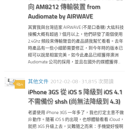
向 AM8212 傳輸裝置 from
Audiomate by AIRWAVE
其實我與台灣這家 AIRWAVE (不是口香糖) 大紘科技
接觸大概有超過 7 個月以上，他們研發了兩個使用
2.4Ghz 頻段來傳輸聲音的產品請我幫忙看看。去年
時產品有一些小細節需要修正，到今年時的版本已
經可以說是相當完美，如今此產品已經獲得澳洲
Audiomate 公司的採用，並且在國外的媒體獲得...
其他文件
2012-02-08
· 31,815 次閱讀
4
iPhone 3GS 從 iOS 5 降級到 iOS 4.1
不需備份 shsh (尚無法降級到 4.3)
老婆使用 iPhone 3GS 一年多了，我也打定主意不做
JB 動作。隨著 iOS 5 的出現，也想體驗看看 iCloud，
就把 3GS 升級上去，災難隨之而來：手機變好慢啊