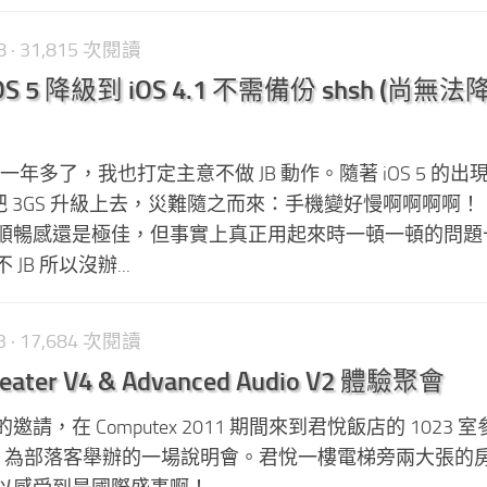
8
· 31,815 次閱讀
 iOS 5 降級到 iOS 4.1 不需備份 shsh (尚無
3GS 一年多了，我也打定主意不做 JB 動作。隨著 iOS 5 的
，就把 3GS 升級上去，災難隨之而來：手機變好慢啊啊啊啊
順暢感還是極佳，但事實上真正用起來時一頓一頓的問題
B 所以沒辦...
3
· 17,684 次閱讀
eater V4 & Advanced Audio V2 體驗聚會
，在 Computex 2011 期間來到君悅飯店的 1023 
 Labs) 為部落客舉辦的一場說明會。君悅一樓電梯旁兩大張的