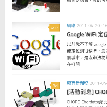
廠商對應表，真的可
網路
2011-04-20
· 
12
Google WiFi
以前我不了解 Google
能定位到很精準，最多就
個城市，是沒辦法精準定
在打開 ...
廠商新聞稿
2011-04
0
[活動消息] CHO
CHORD Chorde