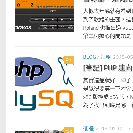
大概去年底就有看到日本網站
到了軟體的畫面，這
Roland 也推出過 
第二個擔心的問題是..
BLOG
/
站務
2015-05
0
[筆記] PHP 
其實這症狀好一陣子了
是覺得要等一下才會出
x86 版換成 x64 版
為了找出到底是哪一行
硬體
2015-01-01
· 
0