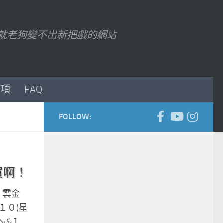
7 以後就老狗變不出新把戲的網站
事項
FAQ
FOLLOW:
別買啊！
 雲金
／１０(星
↘$１