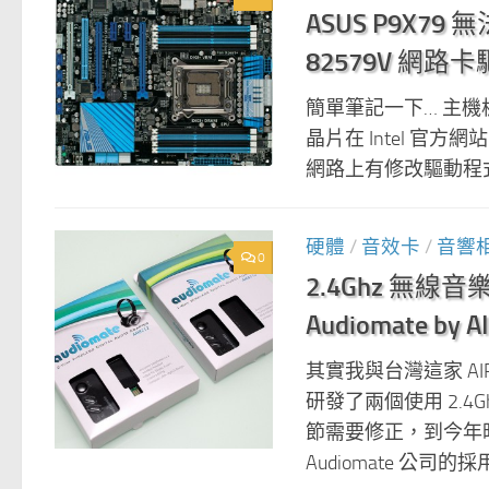
ASUS P9X79 無法
82579V 網路
簡單筆記一下… 主機板是
晶片在 Intel 官方網
網路上有修改驅動程式的方法
硬體
/
音效卡
/
音響
0
2.4Ghz 無線音樂
Audiomate by 
其實我與台灣這家 AI
研發了兩個使用 2.
節需要修正，到今年
Audiomate 公司