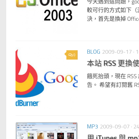
今天遇到這問題，go
較可行的方式如下（測試過 
決，首先是換掉 Office 
BLOG
2009-09-17
· 
0
本站 RSS 更換使用
餓死抬頭，現在 RSS 訂閱位
告。 希望有訂閱舊 
MP3
2009-09-07
· 
用 iTunes 與