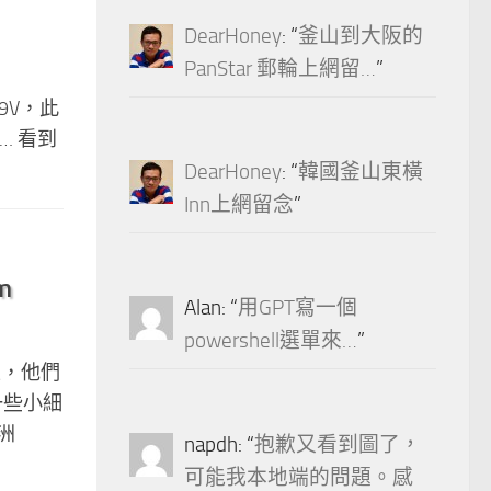
DearHoney
: “
釜山到大阪的
PanStar 郵輪上網留…
”
79V，此
啊… 看到
DearHoney
: “
韓國釜山東橫
Inn上網留念
”
m
Alan
: “
用GPT寫一個
powershell選單來…
”
上，他們
一些小細
洲
napdh
: “
抱歉又看到圖了，
可能我本地端的問題。感