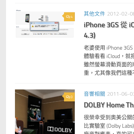
其他文件
2012-02-0
4
iPhone 3GS 從
4.3)
老婆使用 iPhone 
體驗看看 iCloud
雖然螢幕滑動頁面的
重，尤其像我們這種不 J
音響相關
2011-06-0
0
DOLBY Home Th
很榮幸受到奧美公關的邀請
比實驗室 (Dolby