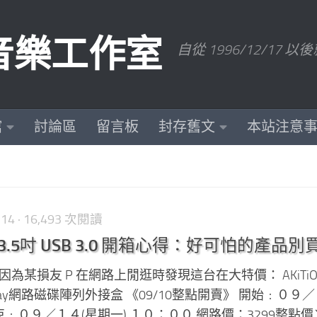
數位音樂工作室
自從 1996/12/1
館
討論區
留言板
封存舊文
本站注意
-14
· 16,493 次閱讀
2 3.5吋 USB 3.0 開箱心得：好可怕的產品
為某損友 P 在網路上閒逛時發現這台在大特價： AKiTiO
.0 2bay網路磁碟陣列外接盒 《09/10整點開賣》 開始﹕０９
束﹕０９／１４(星期一) １０：００ 網路價：3299整點價