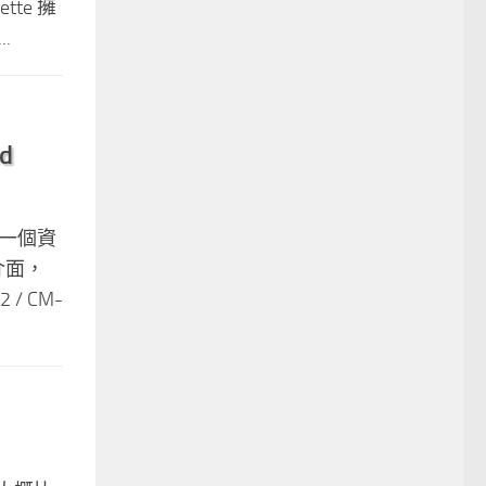
te 擁
.
d
在一個資
介面，
/ CM-