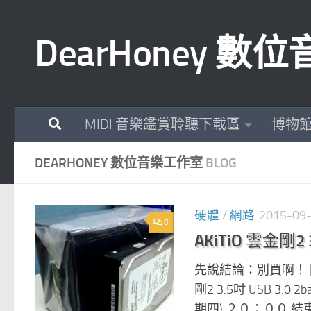
Skip to content
DearHoney 
MIDI 音樂鑑賞聆聽下載區
博物
DEARHONEY 數位音樂工作室
BLOG
硬體
/
網路
2015-09
0
AKiTiO 雲金剛
先說結論：別買啊！ 因
剛2 3.5吋 USB 3
期四) ２０：００ 結