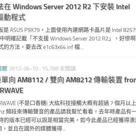
在 Windows Server 2012 R2 下安裝 Intel
卡驅動程式
 ASUS P9X79，上面使用內建網路卡晶片是 Intel 825
站中明確記載「不支援 Windows Server 2012 R2」，好慘
，要去改 e1c63x64.inf 檔...
相關
2012-06-10
· 15,788 次閱讀
單向 AM8112 / 雙向 AM8212 傳輸裝置 fro
AIRWAVE
RWAVE (不是口香糖) 大紘科技接觸大概有超過 7 個月以
4Ghz 頻段來傳輸聲音的產品請我幫忙看看。去年時產品有
時的版本已經可以說是相當完美，如今此產品已經獲得澳
的採用，並且在國外的媒體獲得...