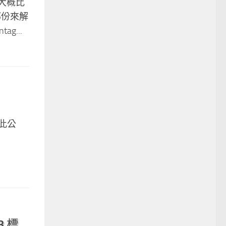
，大概比
兩部份來解
g...
特此公
3 標