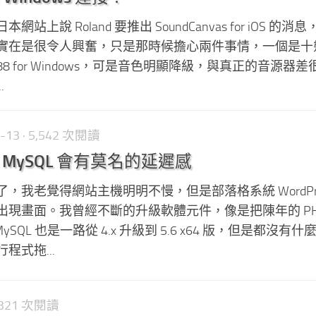
上說 Roland 要推出 SoundCanvas for iOS 的消
實在是很令人興奮，只是那時候擔心兩件事情，一個是十
VSC88 for Windows，可是音色明顯降級，與真正的音源器
.
-13
· 5,542 次閱讀
連向 MySQL 會有莫名的延遲感
，我老覺得網站主機明明不慢，但是部落格系統 WordPre
現畫面。我曾經不斷的升級軟體元件，像是把陳年的 PH
，MySQL 也是一路從 4.x 升級到 5.6 x64 版，但是都沒有
程式拖...
7,321 次閱讀