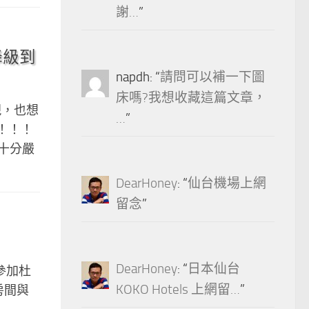
謝…
”
法降級到
napdh
: “
請問可以補一下圖
床嗎?我想收藏這篇文章，
出現，也想
…
”
！！！！
十分嚴
DearHoney
: “
仙台機場上網
留念
”
DearHoney
: “
日本仙台
室參加杜
KOKO Hotels 上網留…
”
房間與