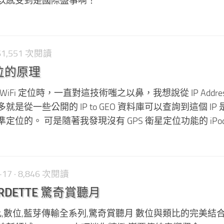
以感受到是國際盛事啊！
161,551 次閱讀
 定位的原理
 WiFi 定位時，一直對這技術嗤之以鼻，我想說從 IP Addre
是從一些公開的 IP to GEO 資料庫可以查詢到這個 IP
位的。 可是隨著我發現沒有 GPS 衛星定位功能的 iPod T
-17
· 8,846 次閱讀
RDETTE 驚奇賞聽月
tte類比,數位,藍芽傳輸全系列,驚奇賞聽月 數位與類比的完美結