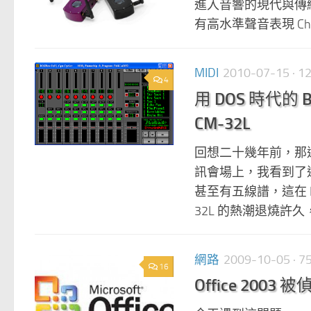
進入音響的現代與傳統新領
有高水準聲音表現 Chord
MIDI
2010-07-15
· 1
4
用 DOS 時代的 B
CM-32L
回想二十幾年前，那
訊會場上，我看到了這
甚至有五線譜，這在 DO
32L 的熱潮退燒許久
網路
2009-10-05
· 
16
Office 20