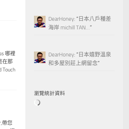
DearHoney
: “
日本八戶種差
海岸 michill TAN…
”
ss 哪裡
DearHoney
: “
日本嬉野溫泉
 是在那
和多屋別莊上網留念
”
ouch
瀏覽統計資料
合,帶您