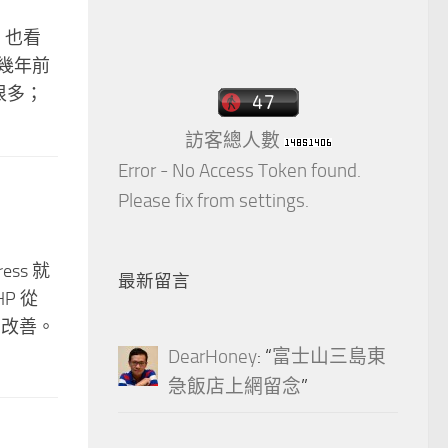
息，也看
幾年前
差很多；
訪客總人數
Error - No Access Token found.
Please fix from settings.
ss 就
最新留言
P 從
什麼改善。
DearHoney
: “
富士山三島東
急飯店上網留念
”