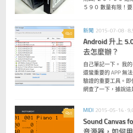
５９０ 數量有限！要..
新聞
2015-07-08
· 
0
Android 升上 
去怎麼辦？
自己筆記一下。 我的手機華
還蠻重要的 APP 無
驗證的重要工具。即使
網查了一下，據說這是 A
MIDI
2015-05-14
· 
0
Sound Canva
音源器，如何用 W