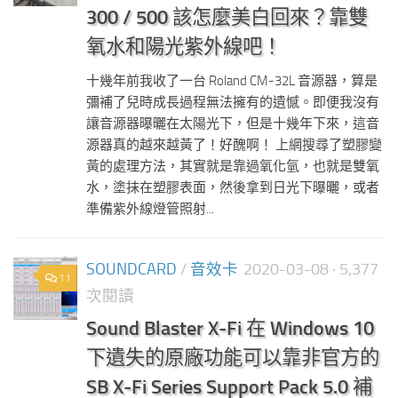
300 / 500 該怎麼美白回來？靠雙
氧水和陽光紫外線吧！
十幾年前我收了一台 Roland CM-32L 音源器，算是
彌補了兒時成長過程無法擁有的遺憾。即便我沒有
讓音源器曝曬在太陽光下，但是十幾年下來，這音
源器真的越來越黃了！好醜啊！ 上網搜尋了塑膠變
黃的處理方法，其實就是靠過氧化氫，也就是雙氧
水，塗抹在塑膠表面，然後拿到日光下曝曬，或者
準備紫外線燈管照射...
SOUNDCARD
/
音效卡
2020-03-08
· 5,377
11
次閱讀
Sound Blaster X-Fi 在 Windows 10
下遺失的原廠功能可以靠非官方的
SB X-Fi Series Support Pack 5.0 補