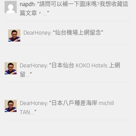
napdh
: “
請問可以補一下圖床嗎?我想收藏這
篇文章，…
”
DearHoney
: “
仙台機場上網留念
”
DearHoney
: “
日本仙台 KOKO Hotels 上網
留…
”
DearHoney
: “
日本八戶種差海岸 michill
TAN…
”