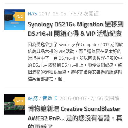
NAS
2017-06-05
· 7,572 次閱讀
2
Synology DS216+ Migration 遷移到
DS716+II 開箱心得 & VIP 活動紀實
因為受邀參加了 Synology 在 Computex 2017 期間於
信義誠品六樓的 VIP 活動，而且運氣實在是太好的
當場抽中了一台 DS716+II，所以回家後就把服役中
的 DS216+ 遷移到 DS716+II 上，順便做個記錄。整
個遷移的過程很簡單，遷移完後你安裝過的服務與
檔案全部都在，但...
站務
/
音效卡
2016-08-07
· 7,156 次閱讀
0
博物館新增 Creative SoundBlaster
AWE32 PnP… 是的您沒有看錯，真
的更新了…