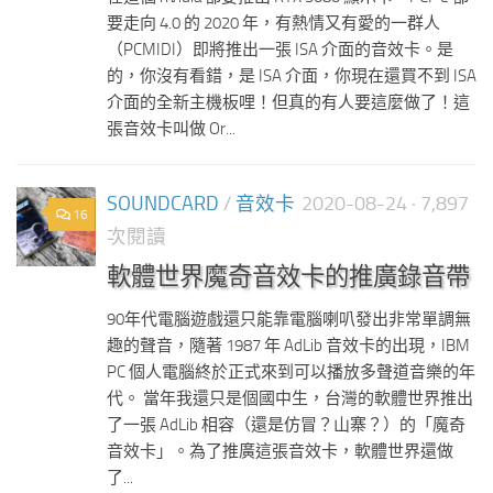
要走向 4.0 的 2020 年，有熱情又有愛的一群人
（PCMIDI）即將推出一張 ISA 介面的音效卡。是
的，你沒有看錯，是 ISA 介面，你現在還買不到 ISA
介面的全新主機板哩！但真的有人要這麼做了！這
張音效卡叫做 Or...
SOUNDCARD
/
音效卡
2020-08-24
· 7,897
16
次閱讀
軟體世界魔奇音效卡的推廣錄音帶
90年代電腦遊戲還只能靠電腦喇叭發出非常單調無
趣的聲音，隨著 1987 年 AdLib 音效卡的出現，IBM
PC 個人電腦終於正式來到可以播放多聲道音樂的年
代。 當年我還只是個國中生，台灣的軟體世界推出
了一張 AdLib 相容（還是仿冒？山寨？）的「魔奇
音效卡」。為了推廣這張音效卡，軟體世界還做
了...