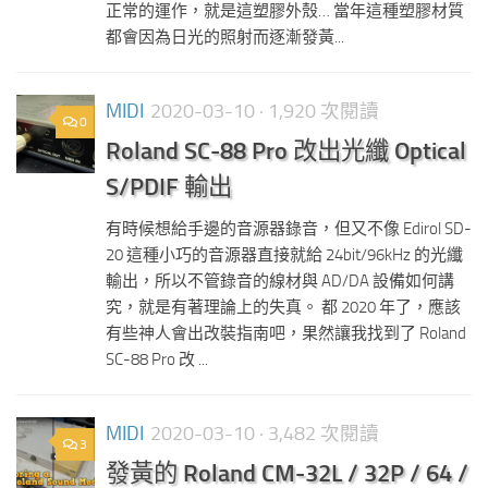
正常的運作，就是這塑膠外殼… 當年這種塑膠材質
都會因為日光的照射而逐漸發黃...
MIDI
2020-03-10
· 1,920 次閱讀
0
Roland SC-88 Pro 改出光纖 Optical
S/PDIF 輸出
有時候想給手邊的音源器錄音，但又不像 Edirol SD-
20 這種小巧的音源器直接就給 24bit/96kHz 的光纖
輸出，所以不管錄音的線材與 AD/DA 設備如何講
究，就是有著理論上的失真。 都 2020 年了，應該
有些神人會出改裝指南吧，果然讓我找到了 Roland
SC-88 Pro 改 ...
MIDI
2020-03-10
· 3,482 次閱讀
3
發黃的 Roland CM-32L / 32P / 64 /