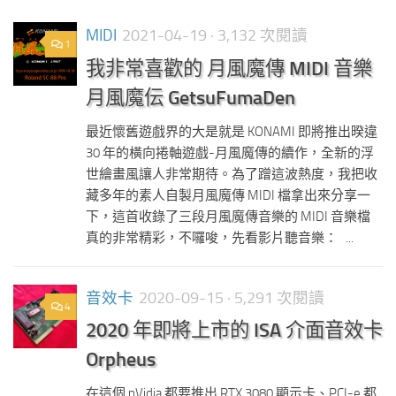
MIDI
2021-04-19
· 3,132 次閱讀
1
我非常喜歡的 月風魔傳 MIDI 音樂
月風魔伝 GetsuFumaDen
最近懷舊遊戲界的大是就是 KONAMI 即將推出暌違
30 年的橫向捲軸遊戲-月風魔傳的續作，全新的浮
世繪畫風讓人非常期待。為了蹭這波熱度，我把收
藏多年的素人自製月風魔傳 MIDI 檔拿出來分享一
下，這首收錄了三段月風魔傳音樂的 MIDI 音樂檔
真的非常精彩，不囉唆，先看影片聽音樂： ...
音效卡
2020-09-15
· 5,291 次閱讀
4
2020 年即將上市的 ISA 介面音效卡
Orpheus
在這個 nVidia 都要推出 RTX 3080 顯示卡、PCI-e 都