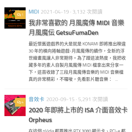
MIDI
2021-04-19
· 3,132 次閱讀
1
我非常喜歡的 月風魔傳 MIDI 音樂
月風魔伝 GetsuFumaDen
最近懷舊遊戲界的大是就是 KONAMI 即將推出暌違
30 年的橫向捲軸遊戲-月風魔傳的續作，全新的浮
世繪畫風讓人非常期待。為了蹭這波熱度，我把收
藏多年的素人自製月風魔傳 MIDI 檔拿出來分享一
下，這首收錄了三段月風魔傳音樂的 MIDI 音樂檔
真的非常精彩，不囉唆，先看影片聽音樂： ...
音效卡
2020-09-15
· 5,291 次閱讀
4
2020 年即將上市的 ISA 介面音效卡
Orpheus
在這個 nVidia 都要推出 RTX 3080 顯示卡、PCI-e 都