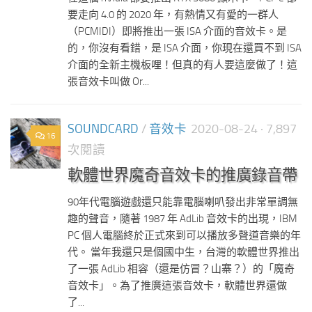
要走向 4.0 的 2020 年，有熱情又有愛的一群人
（PCMIDI）即將推出一張 ISA 介面的音效卡。是
的，你沒有看錯，是 ISA 介面，你現在還買不到 ISA
介面的全新主機板哩！但真的有人要這麼做了！這
張音效卡叫做 Or...
SOUNDCARD
/
音效卡
2020-08-24
· 7,897
16
次閱讀
軟體世界魔奇音效卡的推廣錄音帶
90年代電腦遊戲還只能靠電腦喇叭發出非常單調無
趣的聲音，隨著 1987 年 AdLib 音效卡的出現，IBM
PC 個人電腦終於正式來到可以播放多聲道音樂的年
代。 當年我還只是個國中生，台灣的軟體世界推出
了一張 AdLib 相容（還是仿冒？山寨？）的「魔奇
音效卡」。為了推廣這張音效卡，軟體世界還做
了...