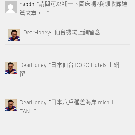
napdh
: “
請問可以補一下圖床嗎?我想收藏這
篇文章，…
”
DearHoney
: “
仙台機場上網留念
”
DearHoney
: “
日本仙台 KOKO Hotels 上網
留…
”
DearHoney
: “
日本八戶種差海岸 michill
TAN…
”