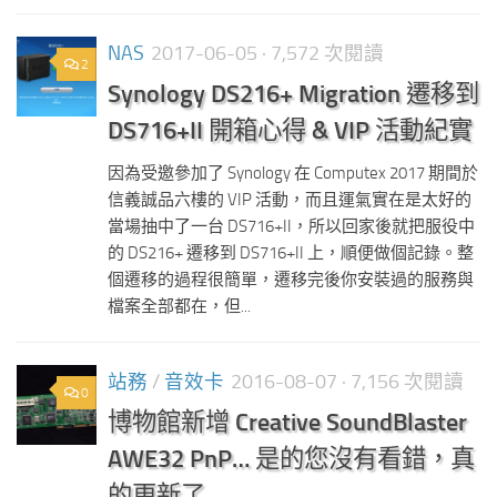
NAS
2017-06-05
· 7,572 次閱讀
2
Synology DS216+ Migration 遷移到
DS716+II 開箱心得 & VIP 活動紀實
因為受邀參加了 Synology 在 Computex 2017 期間於
信義誠品六樓的 VIP 活動，而且運氣實在是太好的
當場抽中了一台 DS716+II，所以回家後就把服役中
的 DS216+ 遷移到 DS716+II 上，順便做個記錄。整
個遷移的過程很簡單，遷移完後你安裝過的服務與
檔案全部都在，但...
站務
/
音效卡
2016-08-07
· 7,156 次閱讀
0
博物館新增 Creative SoundBlaster
AWE32 PnP… 是的您沒有看錯，真
的更新了…