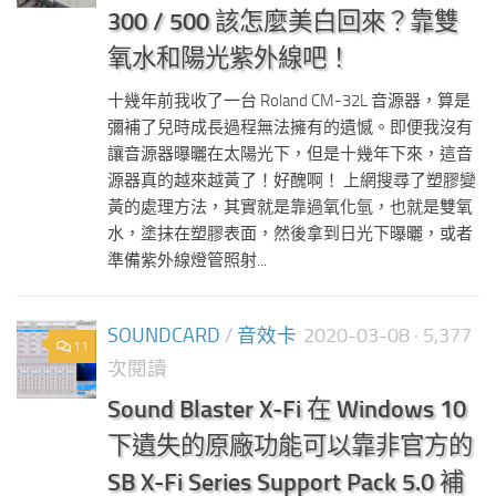
300 / 500 該怎麼美白回來？靠雙
氧水和陽光紫外線吧！
十幾年前我收了一台 Roland CM-32L 音源器，算是
彌補了兒時成長過程無法擁有的遺憾。即便我沒有
讓音源器曝曬在太陽光下，但是十幾年下來，這音
源器真的越來越黃了！好醜啊！ 上網搜尋了塑膠變
黃的處理方法，其實就是靠過氧化氫，也就是雙氧
水，塗抹在塑膠表面，然後拿到日光下曝曬，或者
準備紫外線燈管照射...
SOUNDCARD
/
音效卡
2020-03-08
· 5,377
11
次閱讀
Sound Blaster X-Fi 在 Windows 10
下遺失的原廠功能可以靠非官方的
SB X-Fi Series Support Pack 5.0 補