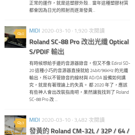
正常的運作，就是這塑膠外殼… 當年這種塑膠材質
都會因為日光的照射而逐漸發黃...
MIDI
2020-03-10
· 1,920 次閱讀
0
Roland SC-88 Pro 改出光纖 Optical
S/PDIF 輸出
有時候想給手邊的音源器錄音，但又不像 Edirol SD-
20 這種小巧的音源器直接就給 24bit/96kHz 的光纖
輸出，所以不管錄音的線材與 AD/DA 設備如何講
究，就是有著理論上的失真。 都 2020 年了，應該
有些神人會出改裝指南吧，果然讓我找到了 Roland
SC-88 Pro 改 ...
MIDI
2020-03-10
· 3,482 次閱讀
3
發黃的 Roland CM-32L / 32P / 64 /