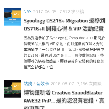
NAS
2017-06-05
· 7,572 次閱讀
2
Synology DS216+ Migration 遷移到
DS716+II 開箱心得 & VIP 活動紀實
因為受邀參加了 Synology 在 Computex 2017 期間於
信義誠品六樓的 VIP 活動，而且運氣實在是太好的
當場抽中了一台 DS716+II，所以回家後就把服役中
的 DS216+ 遷移到 DS716+II 上，順便做個記錄。整
個遷移的過程很簡單，遷移完後你安裝過的服務與
檔案全部都在，但...
站務
/
音效卡
2016-08-07
· 7,156 次閱讀
0
博物館新增 Creative SoundBlaster
AWE32 PnP… 是的您沒有看錯，真
的更新了…