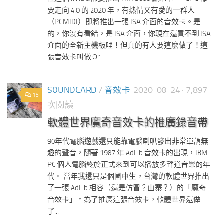
要走向 4.0 的 2020 年，有熱情又有愛的一群人
（PCMIDI）即將推出一張 ISA 介面的音效卡。是
的，你沒有看錯，是 ISA 介面，你現在還買不到 ISA
介面的全新主機板哩！但真的有人要這麼做了！這
張音效卡叫做 Or...
SOUNDCARD
/
音效卡
2020-08-24
· 7,897
16
次閱讀
軟體世界魔奇音效卡的推廣錄音帶
90年代電腦遊戲還只能靠電腦喇叭發出非常單調無
趣的聲音，隨著 1987 年 AdLib 音效卡的出現，IBM
PC 個人電腦終於正式來到可以播放多聲道音樂的年
代。 當年我還只是個國中生，台灣的軟體世界推出
了一張 AdLib 相容（還是仿冒？山寨？）的「魔奇
音效卡」。為了推廣這張音效卡，軟體世界還做
了...