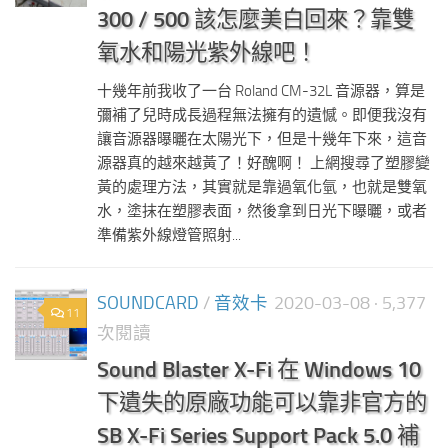
300 / 500 該怎麼美白回來？靠雙
氧水和陽光紫外線吧！
十幾年前我收了一台 Roland CM-32L 音源器，算是
彌補了兒時成長過程無法擁有的遺憾。即便我沒有
讓音源器曝曬在太陽光下，但是十幾年下來，這音
源器真的越來越黃了！好醜啊！ 上網搜尋了塑膠變
黃的處理方法，其實就是靠過氧化氫，也就是雙氧
水，塗抹在塑膠表面，然後拿到日光下曝曬，或者
準備紫外線燈管照射...
SOUNDCARD
/
音效卡
2020-03-08
· 5,377
11
次閱讀
Sound Blaster X-Fi 在 Windows 10
下遺失的原廠功能可以靠非官方的
SB X-Fi Series Support Pack 5.0 補