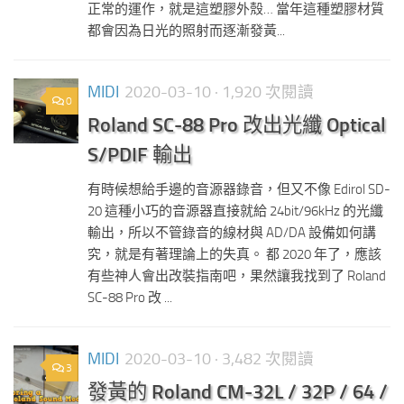
正常的運作，就是這塑膠外殼… 當年這種塑膠材質
都會因為日光的照射而逐漸發黃...
MIDI
2020-03-10
· 1,920 次閱讀
0
Roland SC-88 Pro 改出光纖 Optical
S/PDIF 輸出
有時候想給手邊的音源器錄音，但又不像 Edirol SD-
20 這種小巧的音源器直接就給 24bit/96kHz 的光纖
輸出，所以不管錄音的線材與 AD/DA 設備如何講
究，就是有著理論上的失真。 都 2020 年了，應該
有些神人會出改裝指南吧，果然讓我找到了 Roland
SC-88 Pro 改 ...
MIDI
2020-03-10
· 3,482 次閱讀
3
發黃的 Roland CM-32L / 32P / 64 /