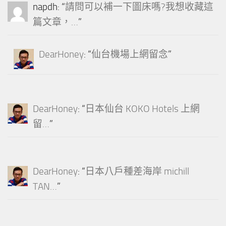
napdh
: “
請問可以補一下圖床嗎?我想收藏這
篇文章，…
”
DearHoney
: “
仙台機場上網留念
”
DearHoney
: “
日本仙台 KOKO Hotels 上網
留…
”
DearHoney
: “
日本八戶種差海岸 michill
TAN…
”