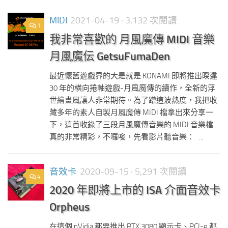
MIDI
2021-04-19
· 3,132 次閱讀
1
我非常喜歡的 月風魔傳 MIDI 音樂
月風魔伝 GetsuFumaDen
最近懷舊遊戲界的大是就是 KONAMI 即將推出暌違
30 年的橫向捲軸遊戲-月風魔傳的續作，全新的浮
世繪畫風讓人非常期待。為了蹭這波熱度，我把收
藏多年的素人自製月風魔傳 MIDI 檔拿出來分享一
下，這首收錄了三段月風魔傳音樂的 MIDI 音樂檔
真的非常精彩，不囉唆，先看影片聽音樂： ...
音效卡
2020-09-15
· 5,291 次閱讀
4
2020 年即將上市的 ISA 介面音效卡
Orpheus
在這個 nVidia 都要推出 RTX 3080 顯示卡、PCI-e 都