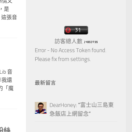
有熱情又
錯，是
！這張音
訪客總人數
Error - No Access Token found.
Please fix from settings.
b 音
年我還
最新留言
的「魔
DearHoney
: “
富士山三島東
急飯店上網留念
”
粉絲