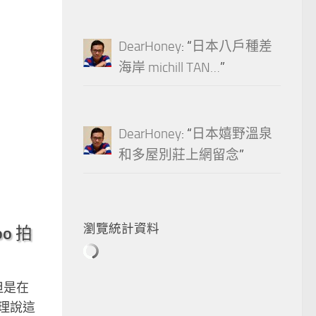
DearHoney
: “
日本八戶種差
海岸 michill TAN…
”
DearHoney
: “
日本嬉野溫泉
和多屋別莊上網留念
”
瀏覽統計資料
o 拍
但是在
理說這