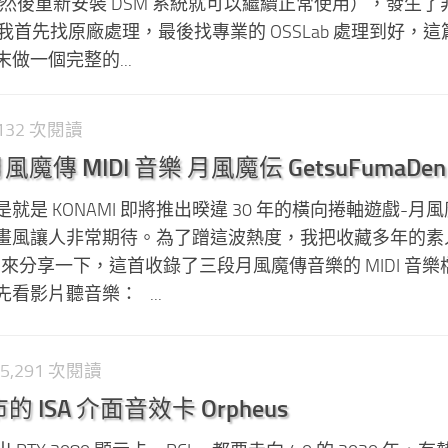
 上然後重新安裝 DSM 系統就可以繼續正常使用），發生了
毀，我首先找原廠處理，最後找專業的 OSSLab 處理到好，
做一個完整的...
3,132 次閱讀
傳 MIDI 音樂 月風魔伝 GetsuFumaDen
是 KONAMI 即將推出暌違 30 年的橫向捲軸遊戲-月
畫風讓人非常期待。為了蹭這波熱度，我把收藏多年的素
拿出來分享一下，這首收錄了三段月風魔傳音樂的 MIDI 音
看影片聽音樂： ...
 5,291 次閱讀
的 ISA 介面音效卡 Orpheus