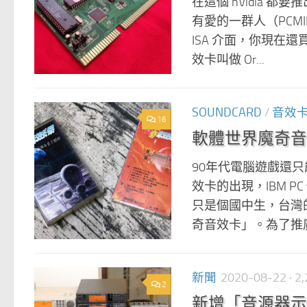
在這個 nVidia 都要推
有愛的一群人（PCM
ISA 介面，你現在
效卡叫做 Or...
SOUNDCARD
/
音效
16
軟體世界魔奇音
90年代電腦遊戲還只能
效卡的出現，IBM 
只是個國中生，台灣的
奇音效卡」。為了推廣
新聞
2020-08-22
· 
2
新增「音源器示範