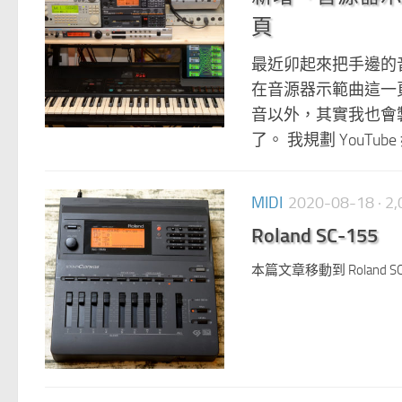
頁
最近卯起來把手邊的音源
在音源器示範曲這一
音以外，其實我也會製作
了。 我規劃 YouTub
MIDI
2020-08-18
· 
Roland SC-155
本篇文章移動到 Roland SC