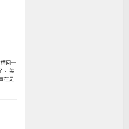
站標回一
了。 美
，實在是