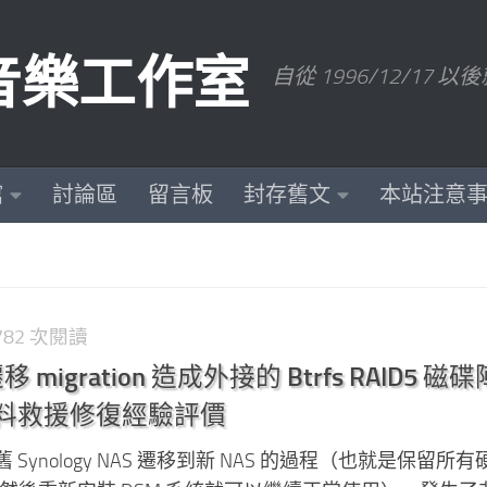
數位音樂工作室
自從 1996/12/1
館
討論區
留言板
封存舊文
本站注意
,782 次閱讀
 遷移 migration 造成外接的 Btrfs RAID5 磁
b 資料救援修復經驗評價
Synology NAS 遷移到新 NAS 的過程（也就是保留所