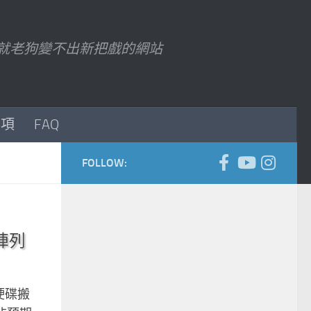
7 以後就老狗變不出新把戲的網站
事項
FAQ
FOLLOW:
碟陣列
有硬碟搬