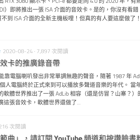
出 RTX 3080 顯示卡、PCI-e 都要走向 4.0 的 2020 年，
IDI）即將推出一張 ISA 介面的音效卡。是的，你沒有看
還買不到 ISA 介面的全新主機板哩！但真的有人要這麼做了
卡
2020-08-24
· 7,897 次閱讀
效卡的推廣錄音帶
靠電腦喇叭發出非常單調無趣的聲音，隨著 1987 年 AdLi
PC 個人電腦終於正式來到可以播放多聲道音樂的年代。 當
軟體世界推出了一張 AdLib 相容（還是仿冒？山寨？）
這張音效卡，軟體世界還做了...
2,216 次閱讀
曲」，請訂閱 YouTube 頻道和按讚臉書