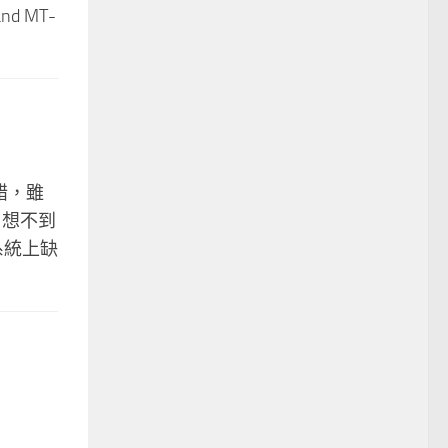
 MT-
錯，雖
 想不到
系統上缺