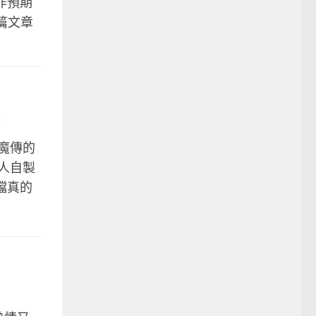
非預期
這篇文章
風魔傳的
人自製
樂檔真的