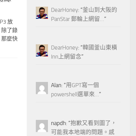
DearHoney
: “
釜山到大阪的
PanStar 郵輪上網留…
”
3 放
 除了錄
 那麼快
DearHoney
: “
韓國釜山東橫
Inn上網留念
”
Alan
: “
用GPT寫一個
powershell選單來…
”
napdh
: “
抱歉又看到圖了，
可能我本地端的問題。感