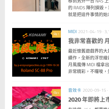
移到另外一台 NAS
的 RAID5 陣列損
就是把這件事情的始末
MIDI
2021-04-19
· 
1
我非常喜歡的 月風魔
最近懷舊遊戲界的大是就
續作，全新的浮世繪
月風魔傳 MIDI 檔
非常精彩，不囉唆，先
音效卡
2020-09-15
·
4
2020 年即將上市