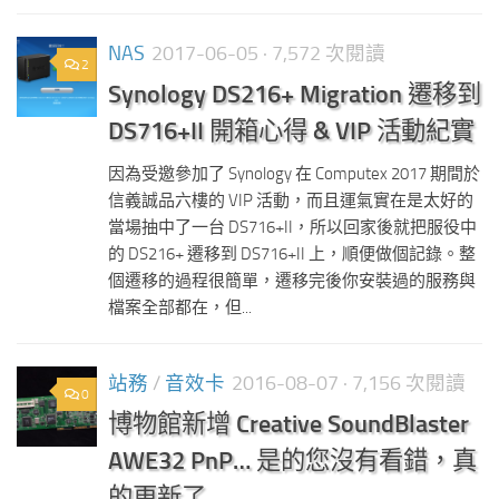
NAS
2017-06-05
· 7,572 次閱讀
2
Synology DS216+ Migration 遷移到
DS716+II 開箱心得 & VIP 活動紀實
因為受邀參加了 Synology 在 Computex 2017 期間於
信義誠品六樓的 VIP 活動，而且運氣實在是太好的
當場抽中了一台 DS716+II，所以回家後就把服役中
的 DS216+ 遷移到 DS716+II 上，順便做個記錄。整
個遷移的過程很簡單，遷移完後你安裝過的服務與
檔案全部都在，但...
站務
/
音效卡
2016-08-07
· 7,156 次閱讀
0
博物館新增 Creative SoundBlaster
AWE32 PnP… 是的您沒有看錯，真
的更新了…