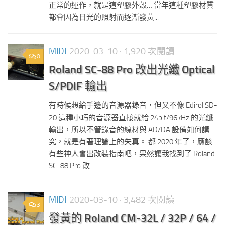
正常的運作，就是這塑膠外殼… 當年這種塑膠材質
都會因為日光的照射而逐漸發黃...
MIDI
2020-03-10
· 1,920 次閱讀
0
Roland SC-88 Pro 改出光纖 Optical
S/PDIF 輸出
有時候想給手邊的音源器錄音，但又不像 Edirol SD-
20 這種小巧的音源器直接就給 24bit/96kHz 的光纖
輸出，所以不管錄音的線材與 AD/DA 設備如何講
究，就是有著理論上的失真。 都 2020 年了，應該
有些神人會出改裝指南吧，果然讓我找到了 Roland
SC-88 Pro 改 ...
MIDI
2020-03-10
· 3,482 次閱讀
3
發黃的 Roland CM-32L / 32P / 64 /