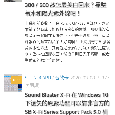
300 / 500 該怎麼美白回來？靠雙
氧水和陽光紫外線吧！
十幾年前我收了一台 Roland CM-32L 音源器，算是
彌補了兒時成長過程無法擁有的遺憾。即便我沒有
讓音源器曝曬在太陽光下，但是十幾年下來，這音
源器真的越來越黃了！好醜啊！ 上網搜尋了塑膠變
黃的處理方法，其實就是靠過氧化氫，也就是雙氧
水，塗抹在塑膠表面，然後拿到日光下曝曬，或者
準備紫外線燈管照射...
SOUNDCARD
/
音效卡
2020-03-08
· 5,377
11
次閱讀
Sound Blaster X-Fi 在 Windows 10
下遺失的原廠功能可以靠非官方的
SB X-Fi Series Support Pack 5.0 補