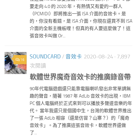
要走向 4.0 的 2020 年，有熱情又有愛的一群人
（PCMIDI）即將推出一張 ISA 介面的音效卡。是
的，你沒有看錯，是 ISA 介面，你現在還買不到 ISA
介面的全新主機板哩！但真的有人要這麼做了！這
張音效卡叫做 Or...
SOUNDCARD
/
音效卡
2020-08-24
· 7,897
16
次閱讀
軟體世界魔奇音效卡的推廣錄音帶
90年代電腦遊戲還只能靠電腦喇叭發出非常單調無
趣的聲音，隨著 1987 年 AdLib 音效卡的出現，IBM
PC 個人電腦終於正式來到可以播放多聲道音樂的年
代。 當年我還只是個國中生，台灣的軟體世界推出
了一張 AdLib 相容（還是仿冒？山寨？）的「魔奇
音效卡」。為了推廣這張音效卡，軟體世界還做
了...