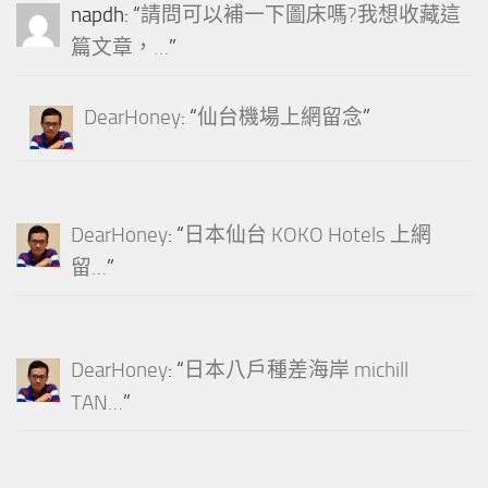
napdh
: “
請問可以補一下圖床嗎?我想收藏這
篇文章，…
”
DearHoney
: “
仙台機場上網留念
”
DearHoney
: “
日本仙台 KOKO Hotels 上網
留…
”
DearHoney
: “
日本八戶種差海岸 michill
TAN…
”