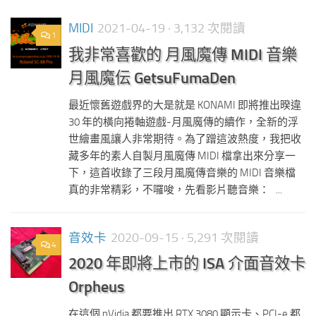
MIDI
2021-04-19
· 3,132 次閱讀
1
我非常喜歡的 月風魔傳 MIDI 音樂
月風魔伝 GetsuFumaDen
最近懷舊遊戲界的大是就是 KONAMI 即將推出暌違
30 年的橫向捲軸遊戲-月風魔傳的續作，全新的浮
世繪畫風讓人非常期待。為了蹭這波熱度，我把收
藏多年的素人自製月風魔傳 MIDI 檔拿出來分享一
下，這首收錄了三段月風魔傳音樂的 MIDI 音樂檔
真的非常精彩，不囉唆，先看影片聽音樂： ...
音效卡
2020-09-15
· 5,291 次閱讀
4
2020 年即將上市的 ISA 介面音效卡
Orpheus
在這個 nVidia 都要推出 RTX 3080 顯示卡、PCI-e 都