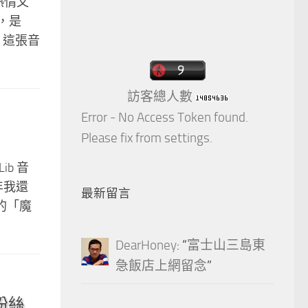
有熱情又
錯，是
！這張音
訪客總人數
Error - No Access Token found.
Please fix from settings.
b 音
年我還
最新留言
的「魔
DearHoney
: “
富士山三島東
急飯店上網留念
”
粉絲