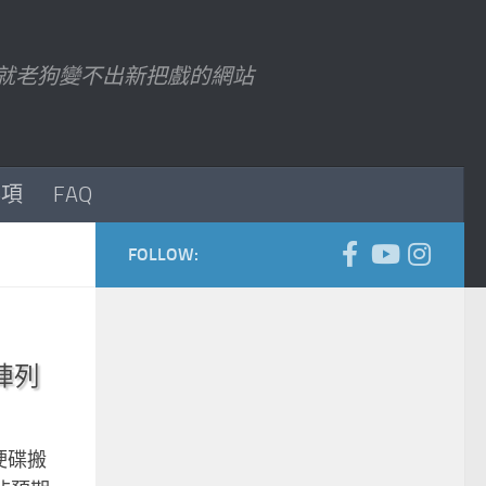
7 以後就老狗變不出新把戲的網站
事項
FAQ
FOLLOW:
碟陣列
有硬碟搬