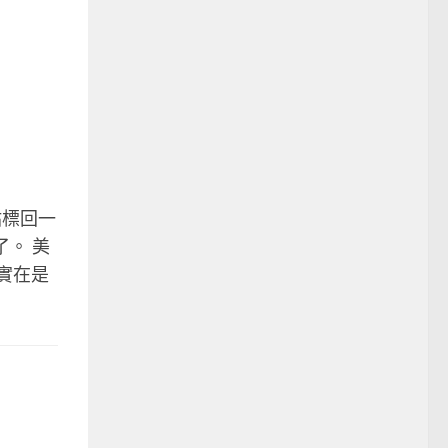
站標回一
了。 美
，實在是