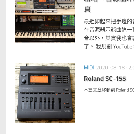
頁
最近卯起來把手邊的音源
在音源器示範曲這一
音以外，其實我也會製作
了。 我規劃 YouTub
MIDI
2020-08-18
· 
Roland SC-155
本篇文章移動到 Roland SC