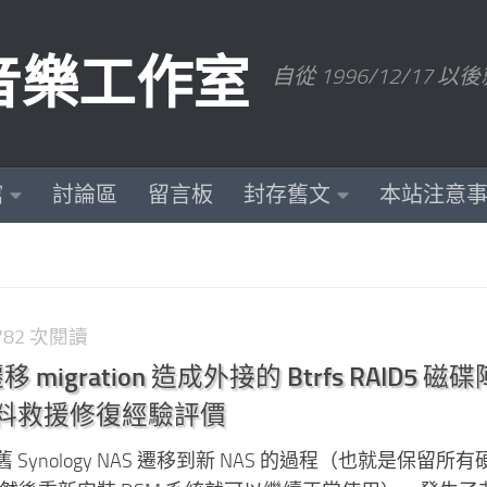
數位音樂工作室
自從 1996/12/1
館
討論區
留言板
封存舊文
本站注意
,782 次閱讀
 遷移 migration 造成外接的 Btrfs RAID5 磁
b 資料救援修復經驗評價
Synology NAS 遷移到新 NAS 的過程（也就是保留所