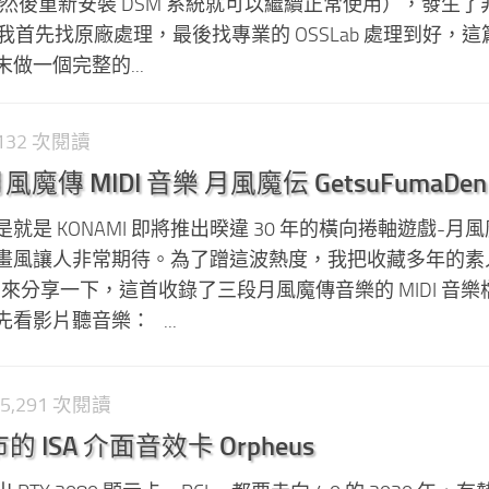
 上然後重新安裝 DSM 系統就可以繼續正常使用），發生了
毀，我首先找原廠處理，最後找專業的 OSSLab 處理到好，
做一個完整的...
3,132 次閱讀
傳 MIDI 音樂 月風魔伝 GetsuFumaDen
是 KONAMI 即將推出暌違 30 年的橫向捲軸遊戲-月
畫風讓人非常期待。為了蹭這波熱度，我把收藏多年的素
拿出來分享一下，這首收錄了三段月風魔傳音樂的 MIDI 音
看影片聽音樂： ...
 5,291 次閱讀
的 ISA 介面音效卡 Orpheus