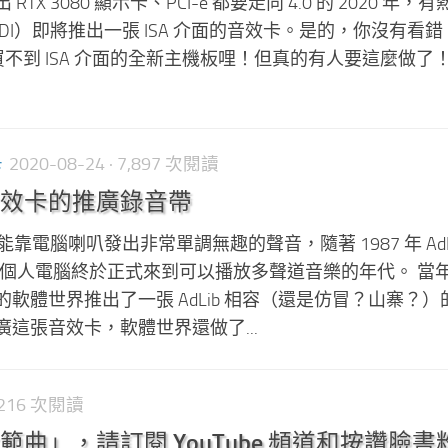
出 RTX 3080 顯示卡、PCI-e 都要走向 4.0 的 2020 年，
IDI）即將推出一張 ISA 介面的音效卡。是的，你沒有看
還買不到 ISA 介面的全新主機板哩！但真的有人要這麼做了
卡
2020-08-24
· 7,897 次閱讀
效卡的推廣錄音帶
靠電腦喇叭發出非常單調無趣的聲音，隨著 1987 年 AdLi
PC 個人電腦終於正式來到可以播放多聲道音樂的年代。 當
軟體世界推出了一張 AdLib 相容（還是仿冒？山寨？）
這張音效卡，軟體世界還做了...
2,216 次閱讀
曲」，請訂閱 YouTube 頻道和按讚臉書