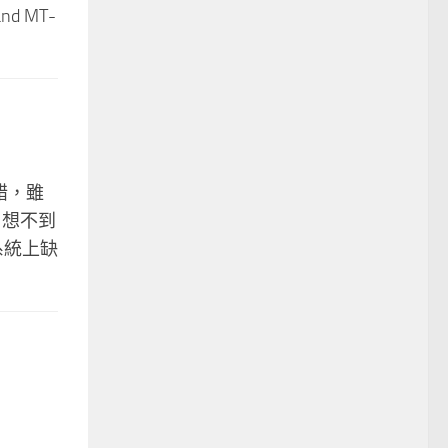
 MT-
錯，雖
 想不到
系統上缺