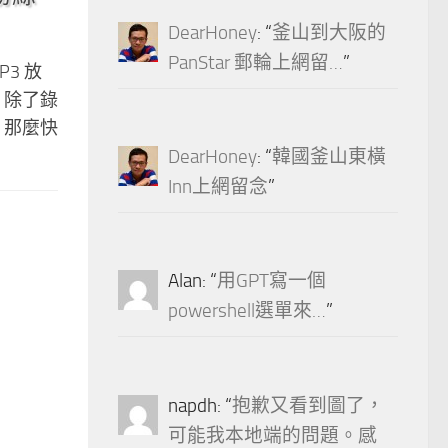
DearHoney
: “
釜山到大阪的
PanStar 郵輪上網留…
”
3 放
 除了錄
 那麼快
DearHoney
: “
韓國釜山東橫
Inn上網留念
”
Alan
: “
用GPT寫一個
powershell選單來…
”
napdh
: “
抱歉又看到圖了，
可能我本地端的問題。感