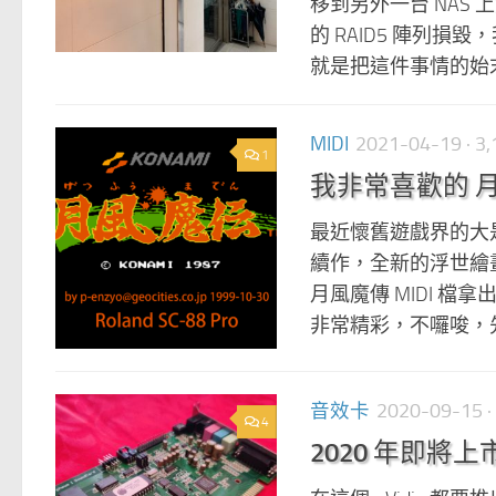
移到另外一台 NAS
的 RAID5 陣列損
就是把這件事情的始末
MIDI
2021-04-19
· 
1
我非常喜歡的 月風魔
最近懷舊遊戲界的大是就
續作，全新的浮世繪
月風魔傳 MIDI 檔
非常精彩，不囉唆，先
音效卡
2020-09-15
·
4
2020 年即將上市