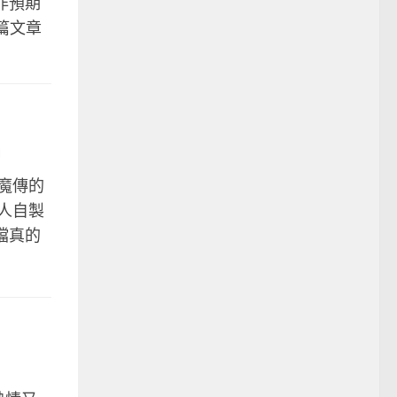
非預期
這篇文章
風魔傳的
人自製
樂檔真的