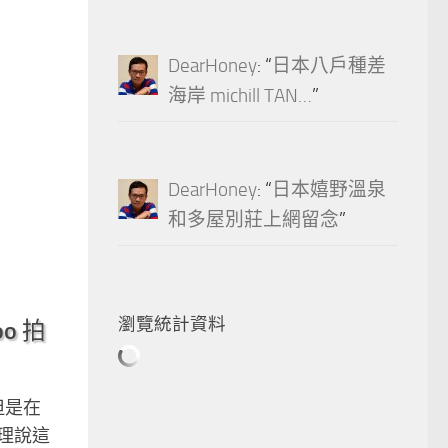
DearHoney
: “
日本八戶種差
海岸 michill TAN…
”
DearHoney
: “
日本嬉野溫泉
和多屋別莊上網留念
”
瀏覽統計資料
o 拍
但是在
理說這