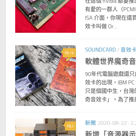
在這個 nVidia 都要推
有愛的一群人（PCM
ISA 介面，你現在
效卡叫做 Or...
SOUNDCARD
/
音效
16
軟體世界魔奇音
90年代電腦遊戲還只能
效卡的出現，IBM 
只是個國中生，台灣的
奇音效卡」。為了推廣
新聞
2020-08-22
· 
2
新增「音源器示範