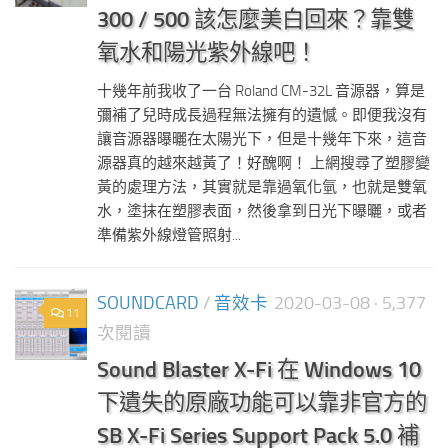
300 / 500 該怎麼美白回來？靠雙
氧水和陽光紫外線吧！
十幾年前我收了一台 Roland CM-32L 音源器，算是
彌補了兒時成長過程無法擁有的遺憾。即便我沒有
讓音源器曝曬在太陽光下，但是十幾年下來，這音
源器真的越來越黃了！好醜啊！ 上網搜尋了塑膠變
黃的處理方法，其實就是靠過氧化氫，也就是雙氧
水，塗抹在塑膠表面，然後拿到日光下曝曬，或者
準備紫外線燈管照射...
SOUNDCARD
/
音效卡
2020-03-08
· 5,377
11
次閱讀
Sound Blaster X-Fi 在 Windows 10
下遺失的原廠功能可以靠非官方的
SB X-Fi Series Support Pack 5.0 補