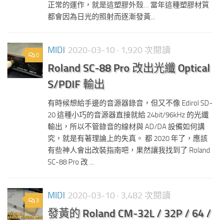
正常的運作，就是這塑膠外殼… 當年這種塑膠材質
都會因為日光的照射而逐漸發黃...
MIDI
2020-03-10
· 1,920 次閱讀
0
Roland SC-88 Pro 改出光纖 Optical
S/PDIF 輸出
有時候想給手邊的音源器錄音，但又不像 Edirol SD-
20 這種小巧的音源器直接就給 24bit/96kHz 的光纖
輸出，所以不管錄音的線材與 AD/DA 設備如何講
究，就是有著理論上的失真。 都 2020 年了，應該
有些神人會出改裝指南吧，果然讓我找到了 Roland
SC-88 Pro 改 ...
MIDI
2020-03-10
· 3,482 次閱讀
3
發黃的 Roland CM-32L / 32P / 64 /