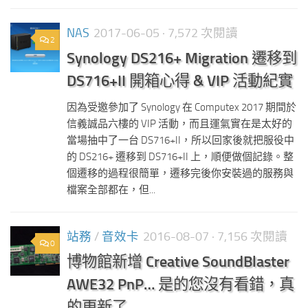
NAS
2017-06-05
· 7,572 次閱讀
2
Synology DS216+ Migration 遷移到
DS716+II 開箱心得 & VIP 活動紀實
因為受邀參加了 Synology 在 Computex 2017 期間於
信義誠品六樓的 VIP 活動，而且運氣實在是太好的
當場抽中了一台 DS716+II，所以回家後就把服役中
的 DS216+ 遷移到 DS716+II 上，順便做個記錄。整
個遷移的過程很簡單，遷移完後你安裝過的服務與
檔案全部都在，但...
站務
/
音效卡
2016-08-07
· 7,156 次閱讀
0
博物館新增 Creative SoundBlaster
AWE32 PnP… 是的您沒有看錯，真
的更新了…