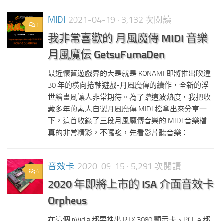
MIDI
2021-04-19
· 3,132 次閱讀
1
我非常喜歡的 月風魔傳 MIDI 音樂
月風魔伝 GetsuFumaDen
最近懷舊遊戲界的大是就是 KONAMI 即將推出暌違
30 年的橫向捲軸遊戲-月風魔傳的續作，全新的浮
世繪畫風讓人非常期待。為了蹭這波熱度，我把收
藏多年的素人自製月風魔傳 MIDI 檔拿出來分享一
下，這首收錄了三段月風魔傳音樂的 MIDI 音樂檔
真的非常精彩，不囉唆，先看影片聽音樂： ...
音效卡
2020-09-15
· 5,291 次閱讀
4
2020 年即將上市的 ISA 介面音效卡
Orpheus
在這個 nVidia 都要推出 RTX 3080 顯示卡、PCI-e 都