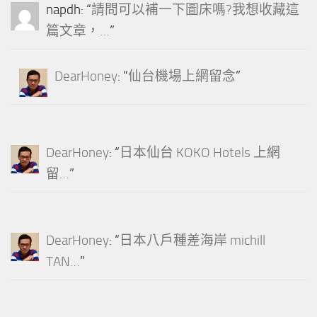
napdh
: “
請問可以補一下圖床嗎?我想收藏這
篇文章，…
”
DearHoney
: “
仙台機場上網留念
”
DearHoney
: “
日本仙台 KOKO Hotels 上網
留…
”
DearHoney
: “
日本八戶種差海岸 michill
TAN…
”