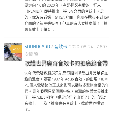
要走向 4.0 的 2020 年，有熱情又有愛的一群人
（PCMIDI）即將推出一張 ISA 介面的音效卡。是
的，你沒有看錯，是 ISA 介面，你現在還買不到 ISA
介面的全新主機板哩！但真的有人要這麼做了！這
張音效卡叫做 Or...
SOUNDCARD
/
音效卡
2020-08-24
· 7,897
16
次閱讀
軟體世界魔奇音效卡的推廣錄音帶
90年代電腦遊戲還只能靠電腦喇叭發出非常單調無
趣的聲音，隨著 1987 年 AdLib 音效卡的出現，IBM
PC 個人電腦終於正式來到可以播放多聲道音樂的年
代。 當年我還只是個國中生，台灣的軟體世界推出
了一張 AdLib 相容（還是仿冒？山寨？）的「魔奇
音效卡」。為了推廣這張音效卡，軟體世界還做
了...