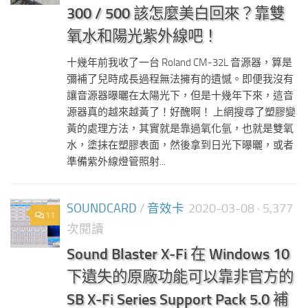
300 / 500 該怎麼美白回來？靠雙
氧水和陽光紫外線吧！
十幾年前我收了一台 Roland CM-32L 音源器，算是
彌補了兒時成長過程無法擁有的遺憾。即便我沒有
讓音源器曝曬在太陽光下，但是十幾年下來，這音
源器真的越來越黃了！好醜啊！ 上網搜尋了塑膠變
黃的處理方法，其實就是靠過氧化氫，也就是雙氧
水，塗抹在塑膠表面，然後拿到日光下曝曬，或者
準備紫外線燈管照射...
SOUNDCARD
/
音效卡
2020-03-08
· 5,377
11
次閱讀
Sound Blaster X-Fi 在 Windows 10
下遺失的原廠功能可以靠非官方的
SB X-Fi Series Support Pack 5.0 補