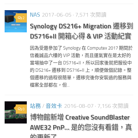
NAS
2017-06-05
· 7,571 次閱讀
2
Synology DS216+ Migration 遷移到
DS716+II 開箱心得 & VIP 活動紀實
因為受邀參加了 Synology 在 Computex 2017 期間於
信義誠品六樓的 VIP 活動，而且運氣實在是太好的
當場抽中了一台 DS716+II，所以回家後就把服役中
的 DS216+ 遷移到 DS716+II 上，順便做個記錄。整
個遷移的過程很簡單，遷移完後你安裝過的服務與
檔案全部都在，但...
站務
/
音效卡
2016-08-07
· 7,156 次閱讀
0
博物館新增 Creative SoundBlaster
AWE32 PnP… 是的您沒有看錯，真
的更新了…