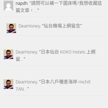
napdh
: “
請問可以補一下圖床嗎?我想收藏這
篇文章，…
”
DearHoney
: “
仙台機場上網留念
”
DearHoney
: “
日本仙台 KOKO Hotels 上網
留…
”
DearHoney
: “
日本八戶種差海岸 michill
TAN…
”