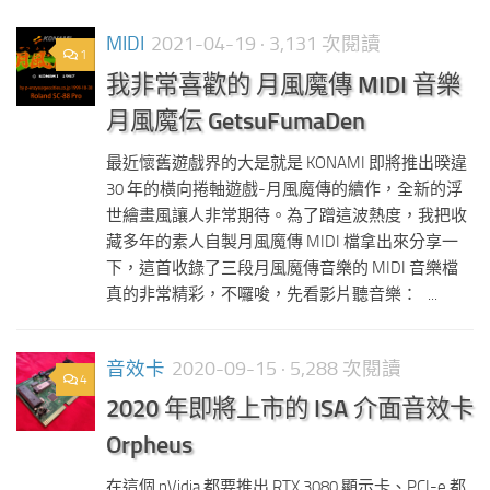
MIDI
2021-04-19
· 3,131 次閱讀
1
我非常喜歡的 月風魔傳 MIDI 音樂
月風魔伝 GetsuFumaDen
最近懷舊遊戲界的大是就是 KONAMI 即將推出暌違
30 年的橫向捲軸遊戲-月風魔傳的續作，全新的浮
世繪畫風讓人非常期待。為了蹭這波熱度，我把收
藏多年的素人自製月風魔傳 MIDI 檔拿出來分享一
下，這首收錄了三段月風魔傳音樂的 MIDI 音樂檔
真的非常精彩，不囉唆，先看影片聽音樂： ...
音效卡
2020-09-15
· 5,288 次閱讀
4
2020 年即將上市的 ISA 介面音效卡
Orpheus
在這個 nVidia 都要推出 RTX 3080 顯示卡、PCI-e 都