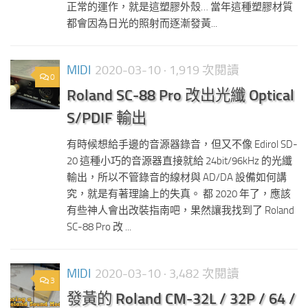
正常的運作，就是這塑膠外殼… 當年這種塑膠材質
都會因為日光的照射而逐漸發黃...
MIDI
2020-03-10
· 1,919 次閱讀
0
Roland SC-88 Pro 改出光纖 Optical
S/PDIF 輸出
有時候想給手邊的音源器錄音，但又不像 Edirol SD-
20 這種小巧的音源器直接就給 24bit/96kHz 的光纖
輸出，所以不管錄音的線材與 AD/DA 設備如何講
究，就是有著理論上的失真。 都 2020 年了，應該
有些神人會出改裝指南吧，果然讓我找到了 Roland
SC-88 Pro 改 ...
MIDI
2020-03-10
· 3,482 次閱讀
3
發黃的 Roland CM-32L / 32P / 64 /