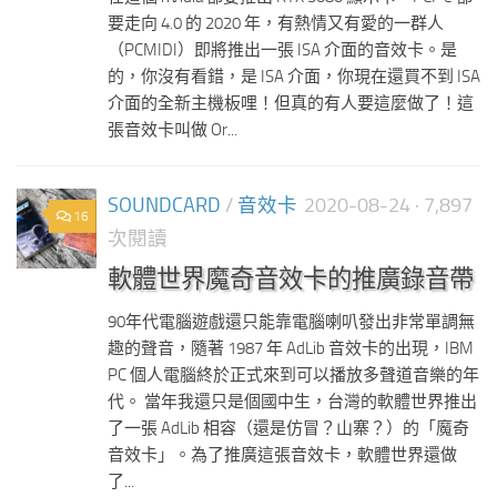
要走向 4.0 的 2020 年，有熱情又有愛的一群人
（PCMIDI）即將推出一張 ISA 介面的音效卡。是
的，你沒有看錯，是 ISA 介面，你現在還買不到 ISA
介面的全新主機板哩！但真的有人要這麼做了！這
張音效卡叫做 Or...
SOUNDCARD
/
音效卡
2020-08-24
· 7,897
16
次閱讀
軟體世界魔奇音效卡的推廣錄音帶
90年代電腦遊戲還只能靠電腦喇叭發出非常單調無
趣的聲音，隨著 1987 年 AdLib 音效卡的出現，IBM
PC 個人電腦終於正式來到可以播放多聲道音樂的年
代。 當年我還只是個國中生，台灣的軟體世界推出
了一張 AdLib 相容（還是仿冒？山寨？）的「魔奇
音效卡」。為了推廣這張音效卡，軟體世界還做
了...