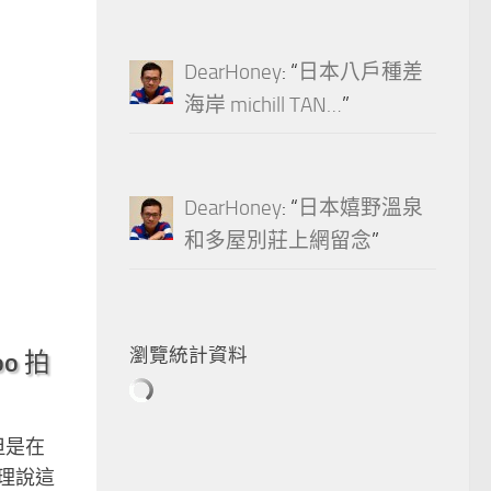
DearHoney
: “
日本八戶種差
海岸 michill TAN…
”
DearHoney
: “
日本嬉野溫泉
和多屋別莊上網留念
”
瀏覽統計資料
o 拍
但是在
理說這