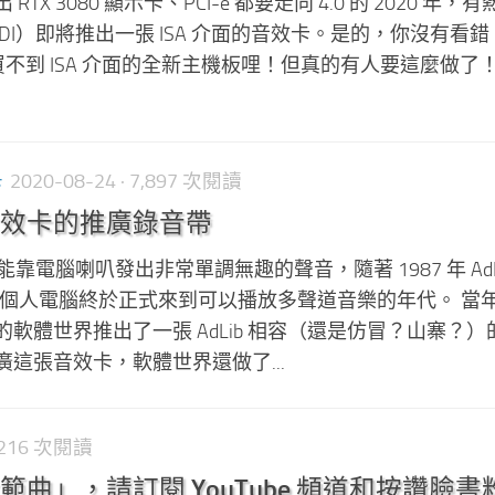
出 RTX 3080 顯示卡、PCI-e 都要走向 4.0 的 2020 年，
IDI）即將推出一張 ISA 介面的音效卡。是的，你沒有看
還買不到 ISA 介面的全新主機板哩！但真的有人要這麼做了
卡
2020-08-24
· 7,897 次閱讀
效卡的推廣錄音帶
靠電腦喇叭發出非常單調無趣的聲音，隨著 1987 年 AdLi
PC 個人電腦終於正式來到可以播放多聲道音樂的年代。 當
軟體世界推出了一張 AdLib 相容（還是仿冒？山寨？）
這張音效卡，軟體世界還做了...
2,216 次閱讀
曲」，請訂閱 YouTube 頻道和按讚臉書