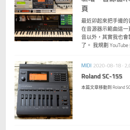
頁
最近卯起來把手邊的音源
在音源器示範曲這一
音以外，其實我也會製作
了。 我規劃 YouTub
MIDI
2020-08-18
· 
Roland SC-155
本篇文章移動到 Roland SC