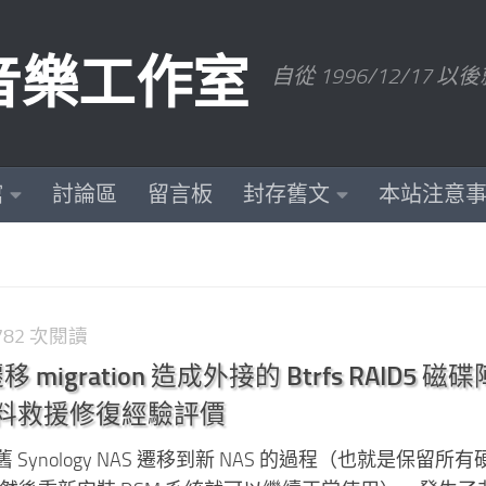
數位音樂工作室
自從 1996/12/1
館
討論區
留言板
封存舊文
本站注意
,782 次閱讀
 遷移 migration 造成外接的 Btrfs RAID5 磁
b 資料救援修復經驗評價
Synology NAS 遷移到新 NAS 的過程（也就是保留所