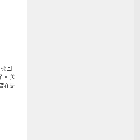
站標回一
了。 美
，實在是