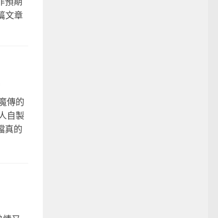
非預期
這篇文章
風魔傳的
人自製
樂檔真的