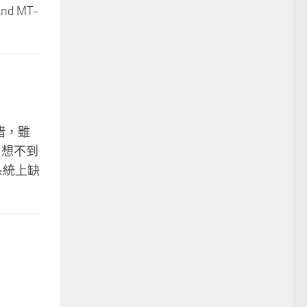
 MT-
錯，雖
 想不到
系統上缺