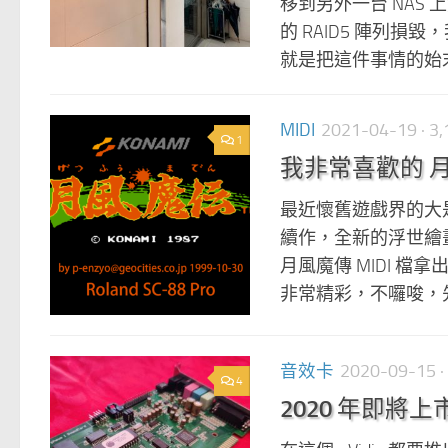
移到另外一台 NAS
的 RAID5 陣列損
就是把這件事情的始末
MIDI
2021-04-19
· 
1
我非常喜歡的 月風魔
最近懷舊遊戲界的大是就
續作，全新的浮世繪
月風魔傳 MIDI 檔
非常精彩，不囉唆，先
音效卡
2020-09-15
·
4
2020 年即將上市