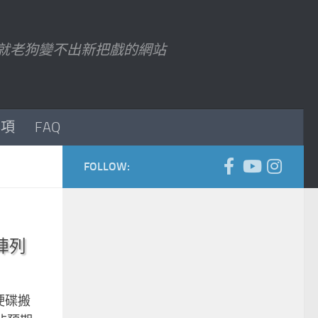
7 以後就老狗變不出新把戲的網站
事項
FAQ
FOLLOW:
碟陣列
有硬碟搬