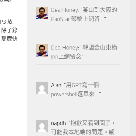
DearHoney
: “
釜山到大阪的
PanStar 郵輪上網留…
”
3 放
 除了錄
 那麼快
DearHoney
: “
韓國釜山東橫
Inn上網留念
”
Alan
: “
用GPT寫一個
powershell選單來…
”
napdh
: “
抱歉又看到圖了，
可能我本地端的問題。感