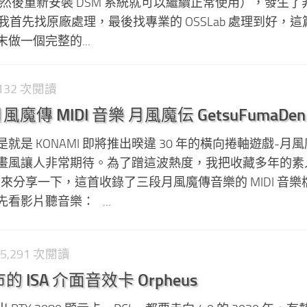
 上然後重新安裝 DSM 系統就可以繼續正常使用），發生了
毀，我首先找原廠處理，最後找專業的 OSSLab 處理到好，
做一個完整的...
3,132 次閱讀
傳 MIDI 音樂 月風魔伝 GetsuFumaDen
是 KONAMI 即將推出暌違 30 年的橫向捲軸遊戲-月
畫風讓人非常期待。為了蹭這波熱度，我把收藏多年的素
拿出來分享一下，這首收錄了三段月風魔傳音樂的 MIDI 音
看影片聽音樂： ...
 5,291 次閱讀
的 ISA 介面音效卡 Orpheus