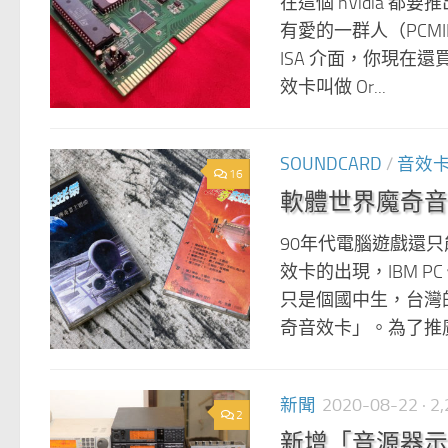
在這個 nVidia 都要推
有愛的一群人（PCM
ISA 介面，你現在
效卡叫做 Or...
SOUNDCARD
/
音效
16
軟體世界魔奇音
90年代電腦遊戲還只能
效卡的出現，IBM 
只是個國中生，台灣的
奇音效卡」。為了推廣
新聞
2020-08-22
· 
2
新增「音源器示範