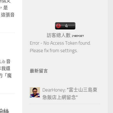
有熱情又
錯，是
！這張音
訪客總人數
Error - No Access Token found.
Please fix from settings.
b 音
年我還
最新留言
的「魔
DearHoney
: “
富士山三島東
急飯店上網留念
”
粉絲