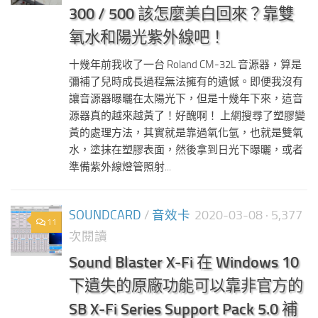
300 / 500 該怎麼美白回來？靠雙
氧水和陽光紫外線吧！
十幾年前我收了一台 Roland CM-32L 音源器，算是
彌補了兒時成長過程無法擁有的遺憾。即便我沒有
讓音源器曝曬在太陽光下，但是十幾年下來，這音
源器真的越來越黃了！好醜啊！ 上網搜尋了塑膠變
黃的處理方法，其實就是靠過氧化氫，也就是雙氧
水，塗抹在塑膠表面，然後拿到日光下曝曬，或者
準備紫外線燈管照射...
SOUNDCARD
/
音效卡
2020-03-08
· 5,377
11
次閱讀
Sound Blaster X-Fi 在 Windows 10
下遺失的原廠功能可以靠非官方的
SB X-Fi Series Support Pack 5.0 補