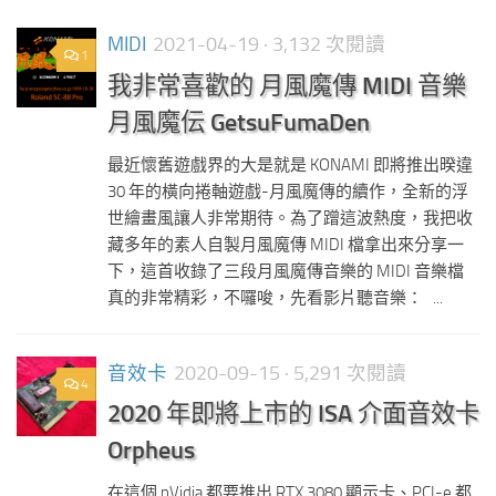
MIDI
2021-04-19
· 3,132 次閱讀
1
我非常喜歡的 月風魔傳 MIDI 音樂
月風魔伝 GetsuFumaDen
最近懷舊遊戲界的大是就是 KONAMI 即將推出暌違
30 年的橫向捲軸遊戲-月風魔傳的續作，全新的浮
世繪畫風讓人非常期待。為了蹭這波熱度，我把收
藏多年的素人自製月風魔傳 MIDI 檔拿出來分享一
下，這首收錄了三段月風魔傳音樂的 MIDI 音樂檔
真的非常精彩，不囉唆，先看影片聽音樂： ...
音效卡
2020-09-15
· 5,291 次閱讀
4
2020 年即將上市的 ISA 介面音效卡
Orpheus
在這個 nVidia 都要推出 RTX 3080 顯示卡、PCI-e 都