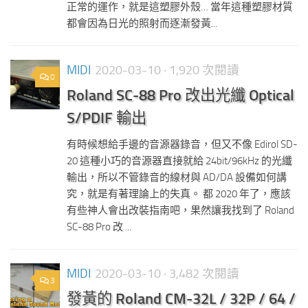
正常的運作，就是這塑膠外殼… 當年這種塑膠材質
都會因為日光的照射而逐漸發黃...
MIDI
2020-03-10
· 1,920 次閱讀
0
Roland SC-88 Pro 改出光纖 Optical
S/PDIF 輸出
有時候想給手邊的音源器錄音，但又不像 Edirol SD-
20 這種小巧的音源器直接就給 24bit/96kHz 的光纖
輸出，所以不管錄音的線材與 AD/DA 設備如何講
究，就是有著理論上的失真。 都 2020 年了，應該
有些神人會出改裝指南吧，果然讓我找到了 Roland
SC-88 Pro 改 ...
MIDI
2020-03-10
· 3,482 次閱讀
3
發黃的 Roland CM-32L / 32P / 64 /