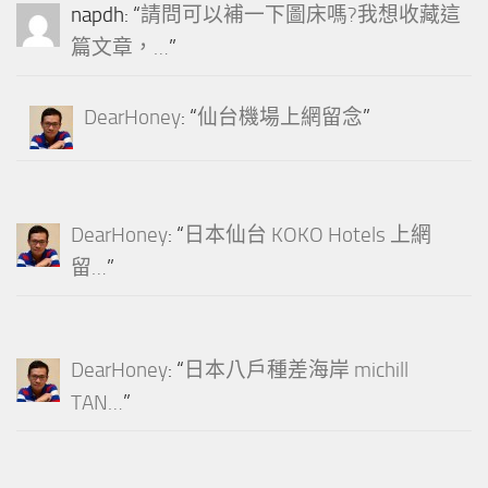
napdh
: “
請問可以補一下圖床嗎?我想收藏這
篇文章，…
”
DearHoney
: “
仙台機場上網留念
”
DearHoney
: “
日本仙台 KOKO Hotels 上網
留…
”
DearHoney
: “
日本八戶種差海岸 michill
TAN…
”