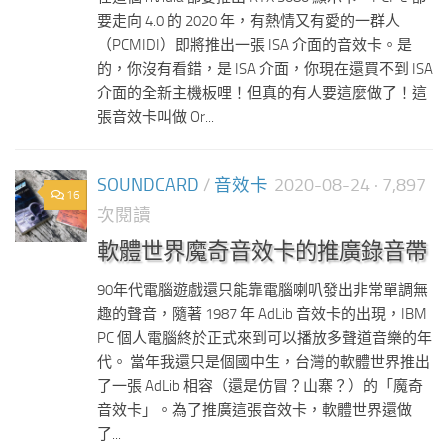
要走向 4.0 的 2020 年，有熱情又有愛的一群人
（PCMIDI）即將推出一張 ISA 介面的音效卡。是
的，你沒有看錯，是 ISA 介面，你現在還買不到 ISA
介面的全新主機板哩！但真的有人要這麼做了！這
張音效卡叫做 Or...
SOUNDCARD
/
音效卡
2020-08-24
· 7,897
16
次閱讀
軟體世界魔奇音效卡的推廣錄音帶
90年代電腦遊戲還只能靠電腦喇叭發出非常單調無
趣的聲音，隨著 1987 年 AdLib 音效卡的出現，IBM
PC 個人電腦終於正式來到可以播放多聲道音樂的年
代。 當年我還只是個國中生，台灣的軟體世界推出
了一張 AdLib 相容（還是仿冒？山寨？）的「魔奇
音效卡」。為了推廣這張音效卡，軟體世界還做
了...