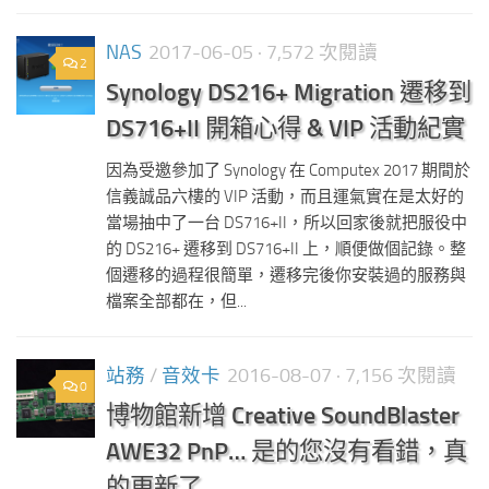
NAS
2017-06-05
· 7,572 次閱讀
2
Synology DS216+ Migration 遷移到
DS716+II 開箱心得 & VIP 活動紀實
因為受邀參加了 Synology 在 Computex 2017 期間於
信義誠品六樓的 VIP 活動，而且運氣實在是太好的
當場抽中了一台 DS716+II，所以回家後就把服役中
的 DS216+ 遷移到 DS716+II 上，順便做個記錄。整
個遷移的過程很簡單，遷移完後你安裝過的服務與
檔案全部都在，但...
站務
/
音效卡
2016-08-07
· 7,156 次閱讀
0
博物館新增 Creative SoundBlaster
AWE32 PnP… 是的您沒有看錯，真
的更新了…