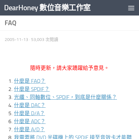
DearHoney 數位音樂工作室
Skip to content
FAQ
2005-11-13
· 53,003 次閱讀
隨時更新，請大家踴躍給予意見。
什麼是 FAQ？
什麼是 SPDIF？
光纖、同軸數位、SPDIF，到底是什麼關係？
什麼是 DAC？
什麼是 D/A？
什麼是 ADC？
什麼是 A/D？
我需要將 DVD 光碟機上的 SPDIF 接至音效卡才能聽