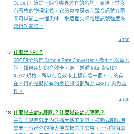
Output，這是一個音響界才有的名詞，實際上並沒
有嚴格的物理定義，它的意義是表示聲音訊號在瞬
間可以衝上一個尖峰，取這個尖峰電壓訊號強度來
求得功率值。
▲TOP
什麼是 SRC？
SRC 的全名是 Sample Rate Converter。幾乎可以這麼
說，娛樂用途的音效卡，為了遵循 Intel 制訂的
AC97 規格，所以在音效卡上都有這一個 SRC 的存
在。目的是將所有的數位訊號都轉為 48Khz 再做處
理。
▲TOP
什麼是主動式喇叭？什麼是被動式喇叭？
主動式喇叭就是內含擴大機的喇叭，被動式喇叭則
需要一台額外的擴大機去推它才會響。一個很簡單