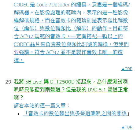
CODEC 是 Coder/Decoder 的縮寫，意思是一個編碼/
解碼器。在影像處理的範疇內，表示的是一種影像
編解碼規格，而在音效卡的範疇則是表示類比轉數
位（編碼）與數位轉類比（解碼）的動作。目前符
合 AC’97 規範的音效卡，一定有搭配一顆以上的
CODEC 晶片來負責數位與類比訊號的轉換，但我們
要強調，符合 AC’97 並不是製作音效卡唯一的選
擇。
▲TOP
我將 SB Live! 與 DTT2500D 接起來，為什麼測試喇
叭時只能聽到兩聲道？但是我的 DVD 5.1 聲道正常
啊？
請看本站的這一篇文章：
「
音效卡的數位輸出與多聲道喇叭之間的關係
」
▲TOP