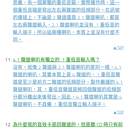
思義，有一個單獨的重低音箱。實際運作時，這一
個重低音箱是發出左右兩聲道的低頻部分。在訊號
的連接上，不論是 2 聲道還是 2.1 聲道喇叭，都是
左右兩聲道輸入，2.1 聲道喇叭並沒有 .1 重低音的
輸入端子，所以這兩種喇叭，本質上並沒有什麼不
同。
▲TOP
4.1 聲道喇叭有獨立的 .1 重低音輸入嗎？
沒有。就像 2 聲道與 2.1 聲道喇叭的差別一樣，4.1
聲道的喇叭，其實本質上是 4 聲道的，.1 重低音聲
道是至少是前方二聲道的低頻部分，製作嚴謹的 4.1
聲道喇叭，其 .1 重低音聲道是將四個聲道的低頻部
分都分離出來後發出。因此，4.1 聲道喇叭其實是 4
聲道喇叭，不具備 .1 重低音獨立輸入端子。
▲TOP
為什麼我的音效卡是四聲道的，但是聽 CD 時只有前