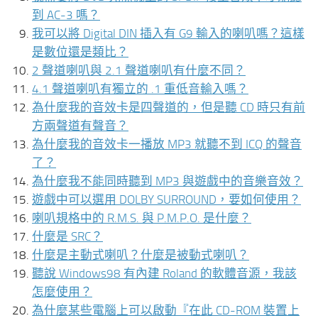
到 AC-3 嗎？
我可以將 Digital DIN 插入有 G9 輸入的喇叭嗎？這樣
是數位還是類比？
2 聲道喇叭與 2.1 聲道喇叭有什麼不同？
4.1 聲道喇叭有獨立的 .1 重低音輸入嗎？
為什麼我的音效卡是四聲道的，但是聽 CD 時只有前
方兩聲道有聲音？
為什麼我的音效卡一播放 MP3 就聽不到 ICQ 的聲音
了？
為什麼我不能同時聽到 MP3 與遊戲中的音樂音效？
遊戲中可以選用 DOLBY SURROUND，要如何使用？
喇叭規格中的 R.M.S. 與 P.M.P.O. 是什麼？
什麼是 SRC？
什麼是主動式喇叭？什麼是被動式喇叭？
聽說 Windows98 有內建 Roland 的軟體音源，我該
怎麼使用？
為什麼某些電腦上可以啟動『在此 CD-ROM 裝置上