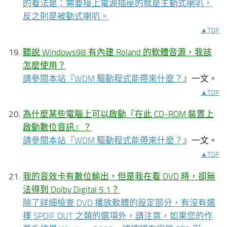
的看法是：需要接上電源插座的就是主動式喇叭，
反之則是被動式喇叭。
▲TOP
聽說 Windows98 有內建 Roland 的軟體音源，我該
怎麼使用？
請參閱本站『
WDM 驅動程式能帶來什麼？
』一文。
▲TOP
為什麼某些電腦上可以啟動『在此 CD-ROM 裝置上
啟動數位音訊』？
請參閱本站『
WDM 驅動程式能帶來什麼？
』一文。
▲TOP
我的音效卡有數位輸出，但是我在看 DVD 時，卻無
法得到 Dolby Digital 5.1？
除了詳細檢查 DVD 播放軟體的設定部分，有沒有選
擇 SPDIF OUT 之類的選項外，請注意，如果您的作