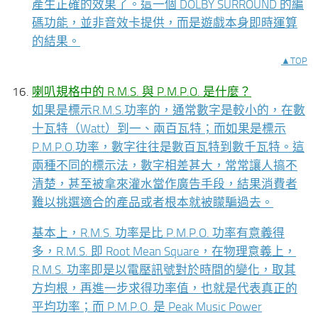
產生正確的效果了。這一個 DOLBY SURROUND 的編
碼功能，並非音效卡提供，而是遊戲本身即時運算
的結果。
▲TOP
喇叭規格中的 R.M.S. 與 P.M.P.O. 是什麼？
如果是標示R.M.S.功率的，通常數字是較小的，在數
十瓦特（Watt）到一、兩百瓦特；而如果是標示
P.M.P.O.功率，數字往往是數百瓦特到數千瓦特。這
兩種不同的標示法，數字相差甚大，常常讓人搞不
清楚，甚至被拿來灌水當作廣告手段，結果消費者
難以挑選適合的產品或者根本就被矇騙過去。
基本上，R.M.S. 功率是比 P.M.P.O. 功率有意義得
多，R.M.S. 即 Root Mean Square，在物理意義上，
R.M.S. 功率即是以電壓訊號對於時間的變化，取其
方均根，再進一步求得功率值，也就是代表真正的
平均功率；而 P.M.P.O. 是 Peak Music Power