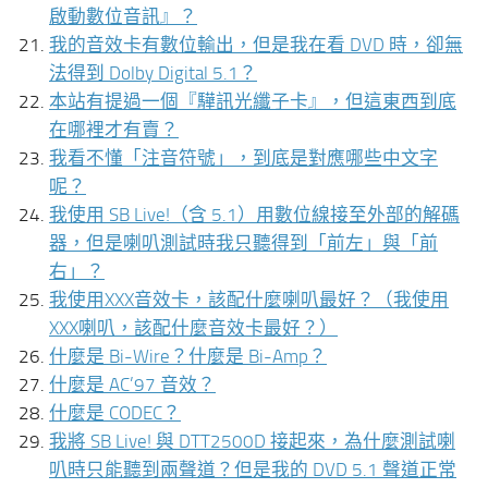
啟動數位音訊』？
我的音效卡有數位輸出，但是我在看 DVD 時，卻無
法得到 Dolby Digital 5.1？
本站有提過一個『驊訊光纖子卡』，但這東西到底
在哪裡才有賣？
我看不懂「注音符號」，到底是對應哪些中文字
呢？
我使用 SB Live!（含 5.1）用數位線接至外部的解碼
器，但是喇叭測試時我只聽得到「前左」與「前
右」？
我使用XXX音效卡，該配什麼喇叭最好？（我使用
XXX喇叭，該配什麼音效卡最好？）
什麼是 Bi-Wire？什麼是 Bi-Amp？
什麼是 AC’97 音效？
什麼是 CODEC？
我將 SB Live! 與 DTT2500D 接起來，為什麼測試喇
叭時只能聽到兩聲道？但是我的 DVD 5.1 聲道正常