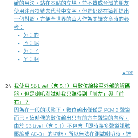
確的用法。站在本站的立場，並不贊成台灣的朋友
使用注音符號去代替中文字，但是仍然在這裡提出
一個對照，方便全世界的華人作為閱讀文章時的參
考：
ㄉ：的
ㄋ：呢
ㄌ：了
ㄚ：啊
▲TOP
我使用 SB Live!（含 5.1）用數位線接至外部的解碼
器，但是喇叭測試時我只聽得到「前左」與「前
右」？
因為在一般的狀態下，數位輸出僅僅是 PCM 2 聲道
而已。這時候的數位輸出只有前方主聲道的內容。
由於 SB Live!（含 5.1）不包含「即時將多聲道訊號
壓縮成 AC-3」的功能，所以無法在測試喇叭時，達