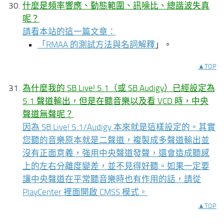
什麼是頻率響應、動態範圍、訊噪比、總諧波失真
呢？
請看本站的這一篇文章：
「
RMAA 的測試方法與名詞解釋
」。
▲TOP
為什麼我的 SB Live! 5.1（或 SB Audigy）已經設定為
5.1 聲道輸出，但是在聽音樂以及看 VCD 時，中央
聲道無聲呢？
因為 SB Live! 5.1/Audigy 本來就是這樣設定的。其實
您聽的音樂原本就是二聲道，複製成多聲道輸出並
沒有正面意義，強用中央聲道發聲，還會造成聽感
上的左右分離度變差，並不見得好聽。如果一定要
讓中央聲道在平常聽音樂時也有作用的話，請從
PlayCenter 裡面開啟 CMSS 模式。
▲TOP