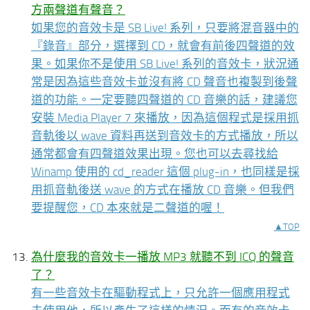
方兩聲道有聲音？
如果您的音效卡是 SB Live! 系列，只要將混音器中的
『錄音』部分，選擇到 CD，就會有前後四聲道的效
果。如果你不是使用 SB Live! 系列的音效卡，狀況通
常是因為這些音效卡並沒有將 CD 聲音也複製到後聲
道的功能。一定要聽四聲道的 CD 音樂的話，建議您
安裝 Media Player 7 來播放，因為這個程式是採用抓
音軌後以 wave 資料再送到音效卡的方式播放，所以
通常都會有四聲道效果出現。您也可以去尋找給
Winamp 使用的 cd_reader 這個 plug-in，也同樣是採
用抓音軌後送 wave 的方式在播放 CD 音樂。但我們
要提醒您，CD 本來就是二聲道的喔！
▲TOP
為什麼我的音效卡一播放 MP3 就聽不到 ICQ 的聲音
了？
有一些音效卡在驅動程式上，只允許一個應用程式