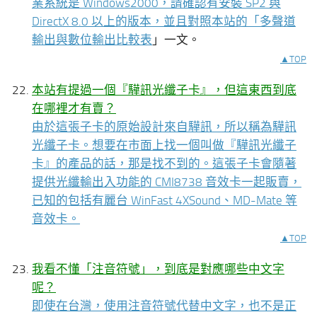
業系統是 Windows2000，請確認有安裝 SP2 與
DirectX 8.0 以上的版本，並且對照本站的「
多聲道
輸出與數位輸出比較表
」一文。
▲TOP
本站有提過一個『驊訊光纖子卡』，但這東西到底
在哪裡才有賣？
由於這張子卡的原始設計來自驊訊，所以稱為驊訊
光纖子卡。想要在市面上找一個叫做『驊訊光纖子
卡』的產品的話，那是找不到的。這張子卡會隨著
提供光纖輸出入功能的 CMI8738 音效卡一起販賣，
已知的包括有麗台 WinFast 4XSound、MD-Mate 等
音效卡。
▲TOP
我看不懂「注音符號」，到底是對應哪些中文字
呢？
即使在台灣，使用注音符號代替中文字，也不是正