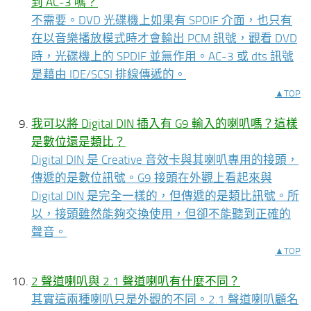
到 AC-3 嗎？
不需要。DVD 光碟機上如果有 SPDIF 介面，也只有
在以音樂播放模式時才會輸出 PCM 訊號，觀看 DVD
時，光碟機上的 SPDIF 並無作用。AC-3 或 dts 訊號
是藉由 IDE/SCSI 排線傳遞的。
▲TOP
我可以將 Digital DIN 插入有 G9 輸入的喇叭嗎？這樣
是數位還是類比？
Digital DIN 是 Creative 音效卡與其喇叭專用的接頭，
傳遞的是數位訊號。G9 接頭在外觀上看起來與
Digital DIN 是完全一樣的，但傳遞的是類比訊號。所
以，接頭雖然能夠交換使用，但卻不能聽到正確的
聲音。
▲TOP
2 聲道喇叭與 2.1 聲道喇叭有什麼不同？
其實這兩種喇叭只是外觀的不同。2.1 聲道喇叭顧名