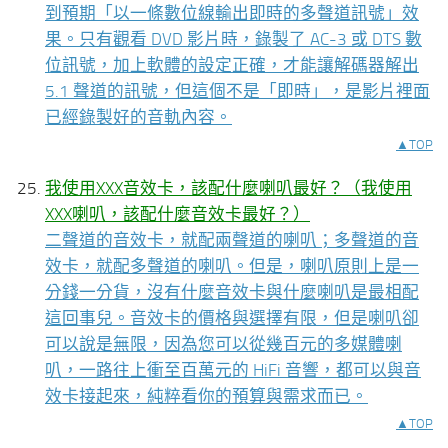
到預期「以一條數位線輸出即時的多聲道訊號」效
果。只有觀看 DVD 影片時，錄製了 AC-3 或 DTS 數
位訊號，加上軟體的設定正確，才能讓解碼器解出
5.1 聲道的訊號，但這個不是「即時」，是影片裡面
已經錄製好的音軌內容。
▲TOP
我使用XXX音效卡，該配什麼喇叭最好？（我使用
XXX喇叭，該配什麼音效卡最好？）
二聲道的音效卡，就配兩聲道的喇叭；多聲道的音
效卡，就配多聲道的喇叭。但是，喇叭原則上是一
分錢一分貨，沒有什麼音效卡與什麼喇叭是最相配
這回事兒。音效卡的價格與選擇有限，但是喇叭卻
可以說是無限，因為您可以從幾百元的多媒體喇
叭，一路往上衝至百萬元的 HiFi 音響，都可以與音
效卡接起來，純粹看你的預算與需求而已。
▲TOP