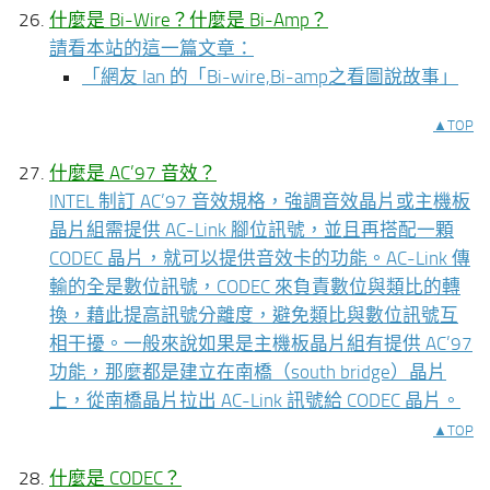
什麼是 Bi-Wire？什麼是 Bi-Amp？
請看本站的這一篇文章：
「
網友 Ian 的「Bi-wire,Bi-amp之看圖說故事」
▲TOP
什麼是 AC’97 音效？
INTEL 制訂 AC’97 音效規格，強調音效晶片或主機板
晶片組需提供 AC-Link 腳位訊號，並且再搭配一顆
CODEC 晶片，就可以提供音效卡的功能。AC-Link 傳
輸的全是數位訊號，CODEC 來負責數位與類比的轉
換，藉此提高訊號分離度，避免類比與數位訊號互
相干擾。一般來說如果是主機板晶片組有提供 AC’97
功能，那麼都是建立在南橋（south bridge）晶片
上，從南橋晶片拉出 AC-Link 訊號給 CODEC 晶片。
▲TOP
什麼是 CODEC？