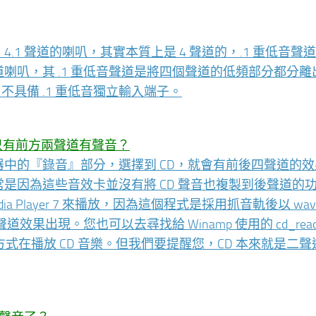
，4.1 聲道的喇叭，其實本質上是 4 聲道的，.1 重低音聲
道喇叭，其 .1 重低音聲道是將四個聲道的低頻部分都分離
，不具備 .1 重低音獨立輸入端子。
只有前方兩聲道有聲音？
將混音器中的『錄音』部分，選擇到 CD，就會有前後四聲道的
況通常是因為這些音效卡並沒有將 CD 聲音也複製到後聲道的
a Player 7 來播放，因為這個程式是採用抓音軌後以 wav
出現。您也可以去尋找給 Winamp 使用的 cd_reade
e 的方式在播放 CD 音樂。但我們要提醒您，CD 本來就是二