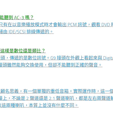
能聽到 AC-3 嗎？
也只有在以音樂播放模式時才會輸出 PCM 訊號，觀看 DVD
藉由 IDE/SCSI 排線傳遞的。
喇叭嗎？這樣是數位還是類比？
專用的接頭，傳遞的是數位訊號。G9 接頭在外觀上看起來與 Digital
接頭雖然能夠交換使用，但卻不能聽到正確的聲音。
喇叭顧名思義，有一個單獨的重低音箱。實際運作時，這一
，不論是 2 聲道還是 2.1 聲道喇叭，都是左右兩聲道
，所以這兩種喇叭，本質上並沒有什麼不同。