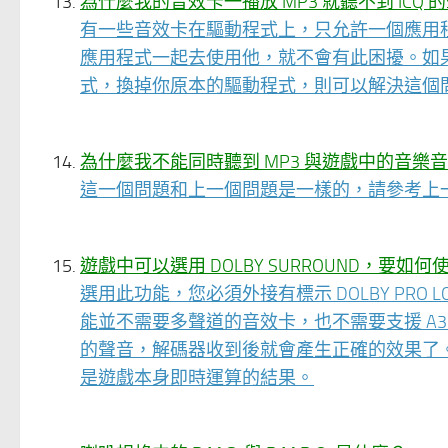
為什麼我的音效卡一播放 MP3 就聽不到 ICQ 
有一些音效卡在驅動程式上，只允許一個應用
應用程式一起去使用他，就不會有此困擾。如果
式，換掉你原本的驅動程式，則可以解決這個
為什麼我不能同時聽到 MP3 與遊戲中的音樂
這一個問題和上一個問題是一樣的，請參考上
遊戲中可以選用 DOLBY SURROUND，要如何
選用此功能，您必須外接有標示 DOLBY PRO 
能並不需要多聲道的音效卡，也不需要支援 A3D/EA
的聲音，解碼器收到後就會產生正確的效果了。這一
是遊戲本身即時運算的結果。