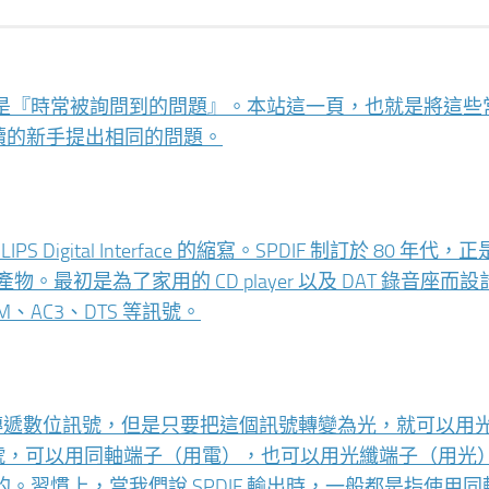
ions 的縮寫，就是『時常被詢問到的問題』。本站這一頁，也就是將這
續的新手提出相同的問題。
IPS Digital Interface 的縮寫。SPDIF 制訂於 80 年代
合作產物。最初是為了家用的 CD player 以及 DAT 錄音座而
、AC3、DTS 等訊號。
）端子來傳遞數位訊號，但是只要把這個訊號轉變為光，就可以用
位訊號，可以用同軸端子（用電），也可以用光纖端子（用光
習慣上，當我們說 SPDIF 輸出時，一般都是指使用同