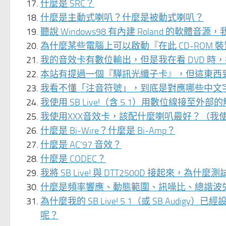
什麼是 SRC？
什麼是主動式喇叭？什麼是被動式喇叭？
聽說 Windows98 有內建 Roland 的軟體音
為什麼某些電腦上可以啟動『在此 CD-ROM 
我的音效卡有數位輸出，但是我在看 DVD 時，卻無法得到
本站有提過一個『驊訊光纖子卡』，但這東西
我看不懂「注音符號」，到底是對應哪些中文
我使用 SB Live!（含 5.1）用數位線
我使用XXX音效卡，該配什麼喇叭最好？（我
什麼是 Bi-Wire？什麼是 Bi-Amp？
什麼是 AC’97 音效？
什麼是 CODEC？
我將 SB Live! 與 DTT2500D 接起來，
什麼是頻率響應、動態範圍、訊噪比、總諧波
為什麼我的 SB Live! 5.1（或 SB Audi
呢？