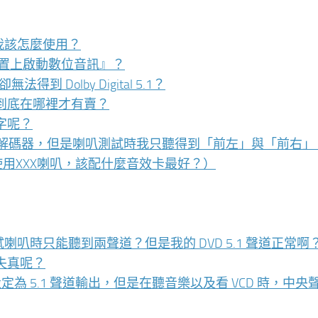
源，我該怎麼使用？
裝置上啟動數位音訊』？
 Dolby Digital 5.1？
到底在哪裡才有賣？
字呢？
接至外部的解碼器，但是喇叭測試時我只聽得到「前左」與「前右」
使用XXX喇叭，該配什麼音效卡最好？）
為什麼測試喇叭時只能聽到兩聲道？但是我的 DVD 5.1 聲道正常啊
失真呢？
gy）已經設定為 5.1 聲道輸出，但是在聽音樂以及看 VCD 時，中