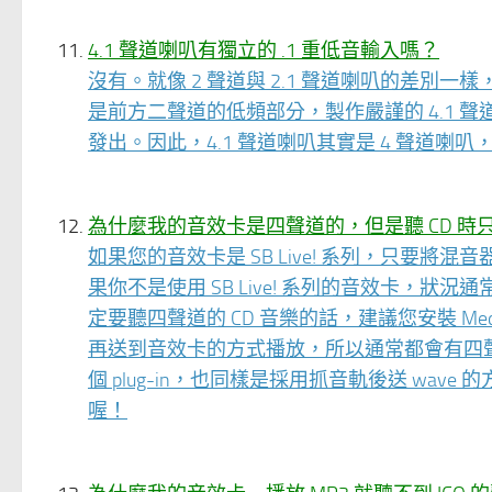
4.1 聲道喇叭有獨立的 .1 重低音輸入嗎？
沒有。就像 2 聲道與 2.1 聲道喇叭的差別一樣
是前方二聲道的低頻部分，製作嚴謹的 4.1 聲
發出。因此，4.1 聲道喇叭其實是 4 聲道喇叭
為什麼我的音效卡是四聲道的，但是聽 CD 時
如果您的音效卡是 SB Live! 系列，只要
果你不是使用 SB Live! 系列的音效卡，狀
定要聽四聲道的 CD 音樂的話，建議您安裝 Medi
再送到音效卡的方式播放，所以通常都會有四聲道效果
個 plug-in，也同樣是採用抓音軌後送 wav
喔！