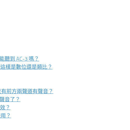
能聽到 AC-3 嗎？
喇叭嗎？這樣是數位還是類比？
只有前方兩聲道有聲音？
的聲音了？
音效？
使用？