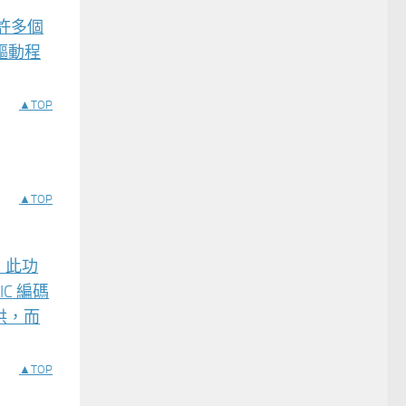
許多個
驅動程
▲TOP
▲TOP
。此功
C 編碼
供，而
▲TOP