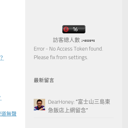
訪客總人數
Error - No Access Token found.
Please fix from settings.
？
最新留言
？
DearHoney
: “
富士山三島東
急飯店上網留念
”
央聲道無聲