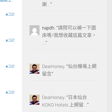
謝…
”
▲TOP
napdh
: “
請問可以補一下圖
床嗎?我想收藏這篇文章，
▲TOP
…
”
DearHoney
: “
仙台機場上網
▲TOP
留念
”
▲TOP
DearHoney
: “
日本仙台
KOKO Hotels 上網留…
”