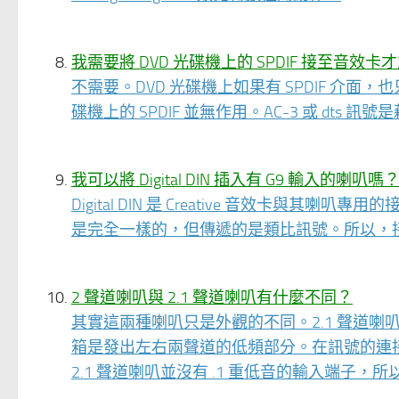
我需要將 DVD 光碟機上的 SPDIF 接至音效卡才
不需要。DVD 光碟機上如果有 SPDIF 介面，
碟機上的 SPDIF 並無作用。AC-3 或 dts 訊號是
我可以將 Digital DIN 插入有 G9 輸入的
Digital DIN 是 Creative 音效卡與其喇叭
是完全一樣的，但傳遞的是類比訊號。所以，
2 聲道喇叭與 2.1 聲道喇叭有什麼不同？
其實這兩種喇叭只是外觀的不同。2.1 聲道
箱是發出左右兩聲道的低頻部分。在訊號的連接上
2.1 聲道喇叭並沒有 .1 重低音的輸入端子