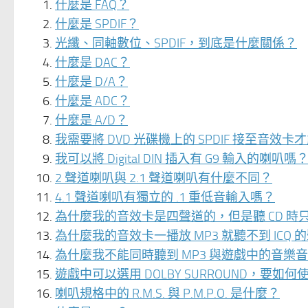
什麼是 FAQ？
什麼是 SPDIF？
光纖、同軸數位、SPDIF，到底是什麼關係？
什麼是 DAC？
什麼是 D/A？
什麼是 ADC？
什麼是 A/D？
我需要將 DVD 光碟機上的 SPDIF 接至音效卡才
我可以將 Digital DIN 插入有 G9 輸入的
2 聲道喇叭與 2.1 聲道喇叭有什麼不同？
4.1 聲道喇叭有獨立的 .1 重低音輸入嗎？
為什麼我的音效卡是四聲道的，但是聽 CD 時
為什麼我的音效卡一播放 MP3 就聽不到 ICQ 
為什麼我不能同時聽到 MP3 與遊戲中的音樂
遊戲中可以選用 DOLBY SURROUND，要如何
喇叭規格中的 R.M.S. 與 P.M.P.O. 是什麼？