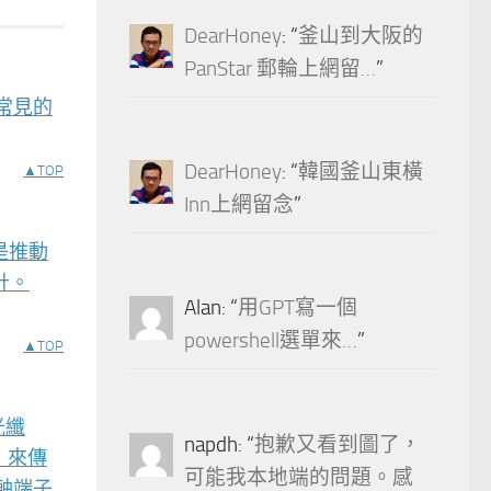
DearHoney
: “
釜山到大阪的
PanStar 郵輪上網留…
”
些常見的
DearHoney
: “
韓國釜山東橫
▲TOP
Inn上網留念
”
，正是推動
設計。
Alan
: “
用GPT寫一個
powershell選單來…
”
▲TOP
光纖
napdh
: “
抱歉又看到圖了，
）來傳
可能我本地端的問題。感
軸端子