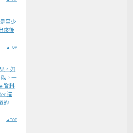
道是至少
出來後
▲TOP
效果。如
功能。一
e 資料
r 這
聲道的
▲TOP