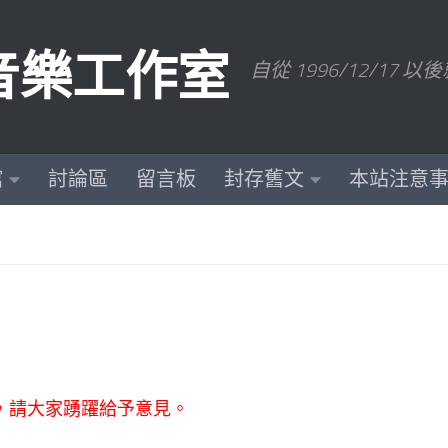
數位音樂工作室
自從 1996/12/1
館
討論區
留言板
封存舊文
本站注意
，請大家踴躍給予意見。