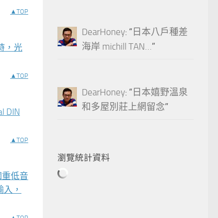
▲TOP
DearHoney
: “
日本八戶種差
海岸 michill TAN…
”
 時，光
▲TOP
DearHoney
: “
日本嬉野溫泉
和多屋別莊上網留念
”
 DIN
▲TOP
瀏覽統計資料
個重低音
輸入，
▲TOP