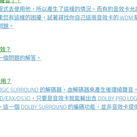
的聲音了？
程式去使用他，所以產生了這樣的情況。而有的音效卡允
您有這樣的困擾，試著尋找你自己這張音效卡的 WDM 
問題。
音效？
一個問題的解答。
使用？
LOGIC SURROUND 的解碼器，由解碼器來產生後環繞聲音
X/DS3D，只要是音效卡就能輸出含 DOLBY PRO LOGI
個 DOLBY SURROUND 的編碼功能，並非音效卡提