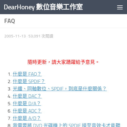
DearHoney 數位音樂工作室
Skip to content
FAQ
2005-11-13
· 53,091 次閱讀
隨時更新，請大家踴躍給予意見。
什麼是 FAQ？
什麼是 SPDIF？
光纖、同軸數位、SPDIF，到底是什麼關係？
什麼是 DAC？
什麼是 D/A？
什麼是 ADC？
什麼是 A/D？
我需要將 DVD 光碟機上的 SPDIF 接至音效卡才能聽