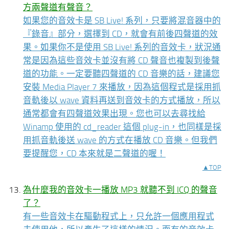
方兩聲道有聲音？
如果您的音效卡是 SB Live! 系列，只要將混音器中的
『錄音』部分，選擇到 CD，就會有前後四聲道的效
果。如果你不是使用 SB Live! 系列的音效卡，狀況通
常是因為這些音效卡並沒有將 CD 聲音也複製到後聲
道的功能。一定要聽四聲道的 CD 音樂的話，建議您
安裝 Media Player 7 來播放，因為這個程式是採用抓
音軌後以 wave 資料再送到音效卡的方式播放，所以
通常都會有四聲道效果出現。您也可以去尋找給
Winamp 使用的 cd_reader 這個 plug-in，也同樣是採
用抓音軌後送 wave 的方式在播放 CD 音樂。但我們
要提醒您，CD 本來就是二聲道的喔！
▲TOP
為什麼我的音效卡一播放 MP3 就聽不到 ICQ 的聲音
了？
有一些音效卡在驅動程式上，只允許一個應用程式