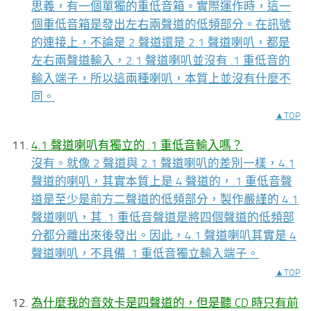
思義，有一個單獨的重低音箱。實際運作時，這一
個重低音箱是發出左右兩聲道的低頻部分。在訊號
的連接上，不論是 2 聲道還是 2.1 聲道喇叭，都是
左右兩聲道輸入，2.1 聲道喇叭並沒有 .1 重低音的
輸入端子，所以這兩種喇叭，本質上並沒有什麼不
同。
▲TOP
4.1 聲道喇叭有獨立的 .1 重低音輸入嗎？
沒有。就像 2 聲道與 2.1 聲道喇叭的差別一樣，4.1
聲道的喇叭，其實本質上是 4 聲道的，.1 重低音聲
道是至少是前方二聲道的低頻部分，製作嚴謹的 4.1
聲道喇叭，其 .1 重低音聲道是將四個聲道的低頻部
分都分離出來後發出。因此，4.1 聲道喇叭其實是 4
聲道喇叭，不具備 .1 重低音獨立輸入端子。
▲TOP
為什麼我的音效卡是四聲道的，但是聽 CD 時只有前