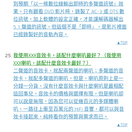
到預期「以一條數位線輸出即時的多聲道訊號」效
果。只有觀看 DVD 影片時，錄製了 AC-3 或 DTS 數
位訊號，加上軟體的設定正確，才能讓解碼器解出
5.1 聲道的訊號，但這個不是「即時」，是影片裡面
已經錄製好的音軌內容。
▲TOP
我使用XXX音效卡，該配什麼喇叭最好？（我使用
XXX喇叭，該配什麼音效卡最好？）
二聲道的音效卡，就配兩聲道的喇叭；多聲道的音
效卡，就配多聲道的喇叭。但是，喇叭原則上是一
分錢一分貨，沒有什麼音效卡與什麼喇叭是最相配
這回事兒。音效卡的價格與選擇有限，但是喇叭卻
可以說是無限，因為您可以從幾百元的多媒體喇
叭，一路往上衝至百萬元的 HiFi 音響，都可以與音
效卡接起來，純粹看你的預算與需求而已。
▲TOP