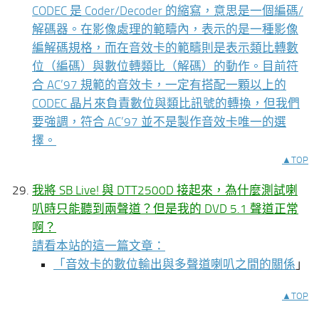
CODEC 是 Coder/Decoder 的縮寫，意思是一個編碼/
解碼器。在影像處理的範疇內，表示的是一種影像
編解碼規格，而在音效卡的範疇則是表示類比轉數
位（編碼）與數位轉類比（解碼）的動作。目前符
合 AC’97 規範的音效卡，一定有搭配一顆以上的
CODEC 晶片來負責數位與類比訊號的轉換，但我們
要強調，符合 AC’97 並不是製作音效卡唯一的選
擇。
▲TOP
我將 SB Live! 與 DTT2500D 接起來，為什麼測試喇
叭時只能聽到兩聲道？但是我的 DVD 5.1 聲道正常
啊？
請看本站的這一篇文章：
「
音效卡的數位輸出與多聲道喇叭之間的關係
」
▲TOP