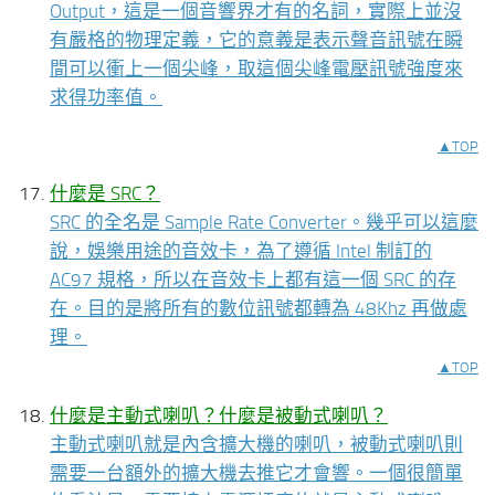
Output，這是一個音響界才有的名詞，實際上並沒
有嚴格的物理定義，它的意義是表示聲音訊號在瞬
間可以衝上一個尖峰，取這個尖峰電壓訊號強度來
求得功率值。
▲TOP
什麼是 SRC？
SRC 的全名是 Sample Rate Converter。幾乎可以這麼
說，娛樂用途的音效卡，為了遵循 Intel 制訂的
AC97 規格，所以在音效卡上都有這一個 SRC 的存
在。目的是將所有的數位訊號都轉為 48Khz 再做處
理。
▲TOP
什麼是主動式喇叭？什麼是被動式喇叭？
主動式喇叭就是內含擴大機的喇叭，被動式喇叭則
需要一台額外的擴大機去推它才會響。一個很簡單