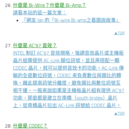
什麼是 Bi-Wire？什麼是 Bi-Amp？
請看本站的這一篇文章：
「
網友 Ian 的「Bi-wire,Bi-amp之看圖說故事」
▲TOP
什麼是 AC’97 音效？
INTEL 制訂 AC’97 音效規格，強調音效晶片或主機板
晶片組需提供 AC-Link 腳位訊號，並且再搭配一顆
CODEC 晶片，就可以提供音效卡的功能。AC-Link 傳
輸的全是數位訊號，CODEC 來負責數位與類比的轉
換，藉此提高訊號分離度，避免類比與數位訊號互
相干擾。一般來說如果是主機板晶片組有提供 AC’97
功能，那麼都是建立在南橋（south bridge）晶片
上，從南橋晶片拉出 AC-Link 訊號給 CODEC 晶片。
▲TOP
什麼是 CODEC？