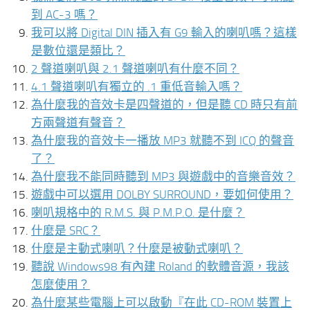
到 AC-3 嗎？
我可以將 Digital DIN 插入有 G9 輸入的喇叭嗎？這樣
是數位還是類比？
2 聲道喇叭與 2.1 聲道喇叭有什麼不同？
4.1 聲道喇叭有獨立的 .1 重低音輸入嗎？
為什麼我的音效卡是四聲道的，但是聽 CD 時只有前
方兩聲道有聲音？
為什麼我的音效卡一播放 MP3 就聽不到 ICQ 的聲音
了？
為什麼我不能同時聽到 MP3 與遊戲中的音樂音效？
遊戲中可以選用 DOLBY SURROUND，要如何使用？
喇叭規格中的 R.M.S. 與 P.M.P.O. 是什麼？
什麼是 SRC？
什麼是主動式喇叭？什麼是被動式喇叭？
聽說 Windows98 有內建 Roland 的軟體音源，我該
怎麼使用？
為什麼某些電腦上可以啟動『在此 CD-ROM 裝置上