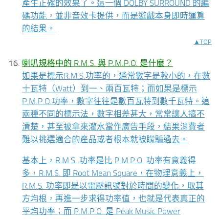
產生正確的效果了。這一個 DOLBY SURROUND 的編
碼功能，並非音效卡提供，而是遊戲本身即時運算
的結果。
▲TOP
喇叭規格中的 R.M.S. 與 P.M.P.O. 是什麼？
如果是標示R.M.S.功率的，通常數字是較小的，在數
十瓦特（Watt）到一、兩百瓦特；而如果是標示
P.M.P.O.功率，數字往往是數百瓦特到數千瓦特。這
兩種不同的標示法，數字相差甚大，常常讓人搞不
清楚，甚至被拿來灌水當作廣告手段，結果消費者
難以挑選適合的產品或者根本就被矇騙過去。
基本上，R.M.S. 功率是比 P.M.P.O. 功率有意義得
多，R.M.S. 即 Root Mean Square，在物理意義上，
R.M.S. 功率即是以電壓訊號對於時間的變化，取其
方均根，再進一步求得功率值，也就是代表真正的
平均功率；而 P.M.P.O. 是 Peak Music Power