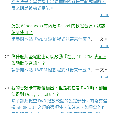
的看法是：需要接上電源插座的就是主動式喇叭，
反之則是被動式喇叭。
▲TOP
聽說 Windows98 有內建 Roland 的軟體音源，我該
怎麼使用？
請參閱本站『
WDM 驅動程式能帶來什麼？
』一文。
▲TOP
為什麼某些電腦上可以啟動『在此 CD-ROM 裝置上
啟動數位音訊』？
請參閱本站『
WDM 驅動程式能帶來什麼？
』一文。
▲TOP
我的音效卡有數位輸出，但是我在看 DVD 時，卻無
法得到 Dolby Digital 5.1？
除了詳細檢查 DVD 播放軟體的設定部分，有沒有選
擇 SPDIF OUT 之類的選項外，請注意，如果您的作