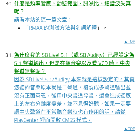
什麼是頻率響應、動態範圍、訊噪比、總諧波失真
呢？
請看本站的這一篇文章：
「
RMAA 的測試方法與名詞解釋
」。
▲TOP
為什麼我的 SB Live! 5.1（或 SB Audigy）已經設定為
5.1 聲道輸出，但是在聽音樂以及看 VCD 時，中央
聲道無聲呢？
因為 SB Live! 5.1/Audigy 本來就是這樣設定的。其實
您聽的音樂原本就是二聲道，複製成多聲道輸出並
沒有正面意義，強用中央聲道發聲，還會造成聽感
上的左右分離度變差，並不見得好聽。如果一定要
讓中央聲道在平常聽音樂時也有作用的話，請從
PlayCenter 裡面開啟 CMSS 模式。
▲TOP