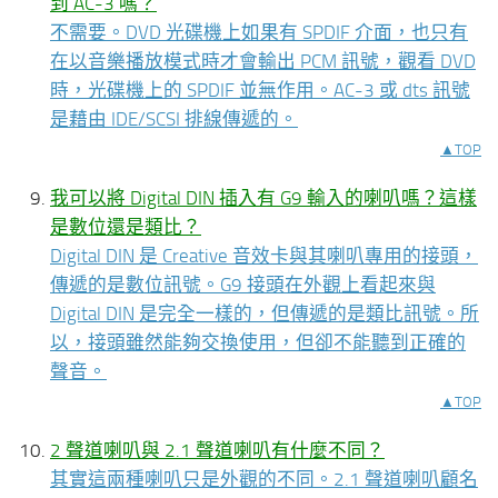
到 AC-3 嗎？
不需要。DVD 光碟機上如果有 SPDIF 介面，也只有
在以音樂播放模式時才會輸出 PCM 訊號，觀看 DVD
時，光碟機上的 SPDIF 並無作用。AC-3 或 dts 訊號
是藉由 IDE/SCSI 排線傳遞的。
▲TOP
我可以將 Digital DIN 插入有 G9 輸入的喇叭嗎？這樣
是數位還是類比？
Digital DIN 是 Creative 音效卡與其喇叭專用的接頭，
傳遞的是數位訊號。G9 接頭在外觀上看起來與
Digital DIN 是完全一樣的，但傳遞的是類比訊號。所
以，接頭雖然能夠交換使用，但卻不能聽到正確的
聲音。
▲TOP
2 聲道喇叭與 2.1 聲道喇叭有什麼不同？
其實這兩種喇叭只是外觀的不同。2.1 聲道喇叭顧名