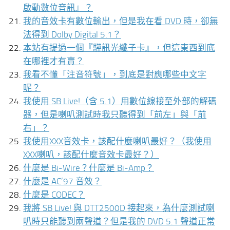
啟動數位音訊』？
我的音效卡有數位輸出，但是我在看 DVD 時，卻無
法得到 Dolby Digital 5.1？
本站有提過一個『驊訊光纖子卡』，但這東西到底
在哪裡才有賣？
我看不懂「注音符號」，到底是對應哪些中文字
呢？
我使用 SB Live!（含 5.1）用數位線接至外部的解碼
器，但是喇叭測試時我只聽得到「前左」與「前
右」？
我使用XXX音效卡，該配什麼喇叭最好？（我使用
XXX喇叭，該配什麼音效卡最好？）
什麼是 Bi-Wire？什麼是 Bi-Amp？
什麼是 AC’97 音效？
什麼是 CODEC？
我將 SB Live! 與 DTT2500D 接起來，為什麼測試喇
叭時只能聽到兩聲道？但是我的 DVD 5.1 聲道正常