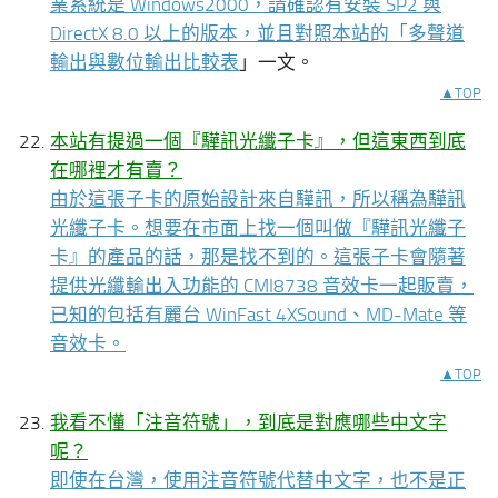
業系統是 Windows2000，請確認有安裝 SP2 與
DirectX 8.0 以上的版本，並且對照本站的「
多聲道
輸出與數位輸出比較表
」一文。
▲TOP
本站有提過一個『驊訊光纖子卡』，但這東西到底
在哪裡才有賣？
由於這張子卡的原始設計來自驊訊，所以稱為驊訊
光纖子卡。想要在市面上找一個叫做『驊訊光纖子
卡』的產品的話，那是找不到的。這張子卡會隨著
提供光纖輸出入功能的 CMI8738 音效卡一起販賣，
已知的包括有麗台 WinFast 4XSound、MD-Mate 等
音效卡。
▲TOP
我看不懂「注音符號」，到底是對應哪些中文字
呢？
即使在台灣，使用注音符號代替中文字，也不是正