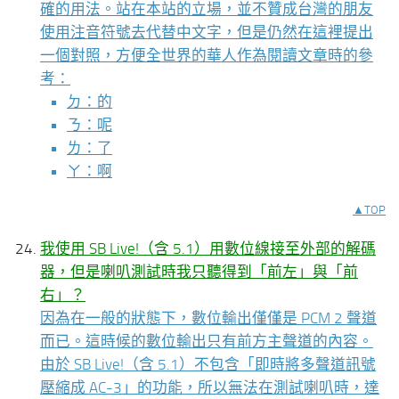
確的用法。站在本站的立場，並不贊成台灣的朋友
使用注音符號去代替中文字，但是仍然在這裡提出
一個對照，方便全世界的華人作為閱讀文章時的參
考：
ㄉ：的
ㄋ：呢
ㄌ：了
ㄚ：啊
▲TOP
我使用 SB Live!（含 5.1）用數位線接至外部的解碼
器，但是喇叭測試時我只聽得到「前左」與「前
右」？
因為在一般的狀態下，數位輸出僅僅是 PCM 2 聲道
而已。這時候的數位輸出只有前方主聲道的內容。
由於 SB Live!（含 5.1）不包含「即時將多聲道訊號
壓縮成 AC-3」的功能，所以無法在測試喇叭時，達