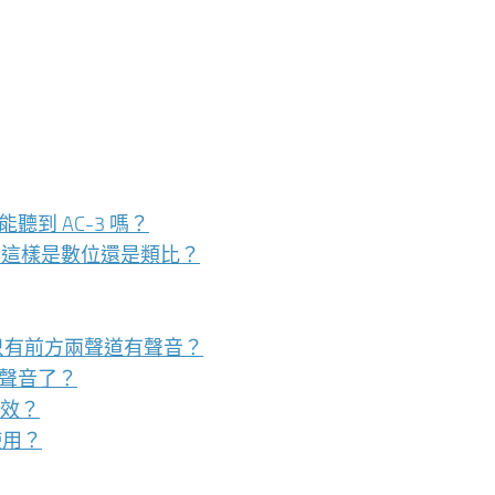
能聽到 AC-3 嗎？
喇叭嗎？這樣是數位還是類比？
只有前方兩聲道有聲音？
的聲音了？
音效？
使用？