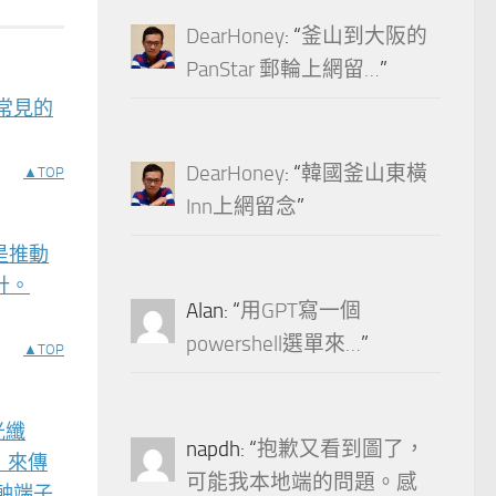
DearHoney
: “
釜山到大阪的
PanStar 郵輪上網留…
”
些常見的
DearHoney
: “
韓國釜山東橫
▲TOP
Inn上網留念
”
，正是推動
設計。
Alan
: “
用GPT寫一個
powershell選單來…
”
▲TOP
光纖
napdh
: “
抱歉又看到圖了，
）來傳
可能我本地端的問題。感
軸端子