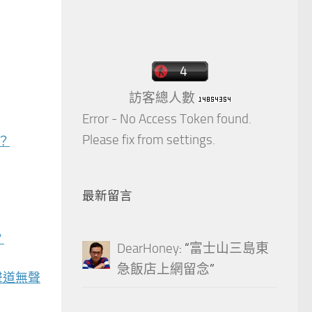
訪客總人數
Error - No Access Token found.
Please fix from settings.
？
最新留言
？
DearHoney
: “
富士山三島東
急飯店上網留念
”
央聲道無聲