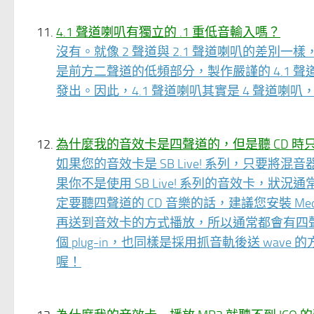
4.1 聲道喇叭有獨立的 .1 重低音輸入嗎？
沒有。就像 2 聲道與 2.1 聲道喇叭的差別一樣
是前方二聲道的低頻部分，製作嚴謹的 4.1 聲
發出。因此，4.1 聲道喇叭其實是 4 聲道喇叭
為什麼我的音效卡是四聲道的，但是聽 CD 時
如果您的音效卡是 SB Live! 系列，只要
果你不是使用 SB Live! 系列的音效卡，狀
定要聽四聲道的 CD 音樂的話，建議您安裝 Medi
再送到音效卡的方式播放，所以通常都會有四聲道效果
個 plug-in，也同樣是採用抓音軌後送 wav
喔！