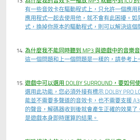
為什麼我的音效卡一播放 MP3 就聽不到 ICQ 
有一些音效卡在驅動程式上，只允許一個應用
應用程式一起去使用他，就不會有此困擾。如果
式，換掉你原本的驅動程式，則可以解決這個
為什麼我不能同時聽到 MP3 與遊戲中的音樂
這一個問題和上一個問題是一樣的，請參考上
遊戲中可以選用 DOLBY SURROUND，要如何
選用此功能，您必須外接有標示 DOLBY PRO 
能並不需要多聲道的音效卡，也不需要支援 A3D/EA
的聲音，解碼器收到後就會產生正確的效果了。這一
是遊戲本身即時運算的結果。