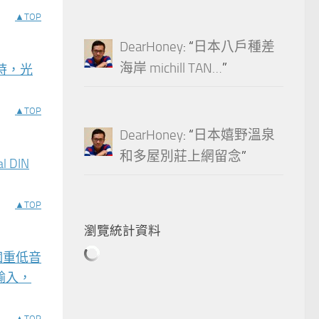
▲TOP
DearHoney
: “
日本八戶種差
海岸 michill TAN…
”
 時，光
▲TOP
DearHoney
: “
日本嬉野溫泉
和多屋別莊上網留念
”
 DIN
▲TOP
瀏覽統計資料
個重低音
輸入，
▲TOP