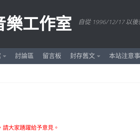
數位音樂工作室
自從 1996/12/1
館
討論區
留言板
封存舊文
本站注意
，請大家踴躍給予意見。