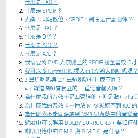
什麼是 FAQ？
什麼是 SPDIF？
光纖、同軸數位、SPDIF，到底是什麼關係？
什麼是 DAC？
什麼是 D/A？
什麼是 ADC？
什麼是 A/D？
我需要將 DVD 光碟機上的 SPDIF 接至音效卡才
我可以將 Digital DIN 插入有 G9 輸入的
2 聲道喇叭與 2.1 聲道喇叭有什麼不同？
4.1 聲道喇叭有獨立的 .1 重低音輸入嗎？
為什麼我的音效卡是四聲道的，但是聽 CD 時
為什麼我的音效卡一播放 MP3 就聽不到 ICQ 
為什麼我不能同時聽到 MP3 與遊戲中的音樂
遊戲中可以選用 DOLBY SURROUND，要如何
喇叭規格中的 R.M.S. 與 P.M.P.O. 是什麼？