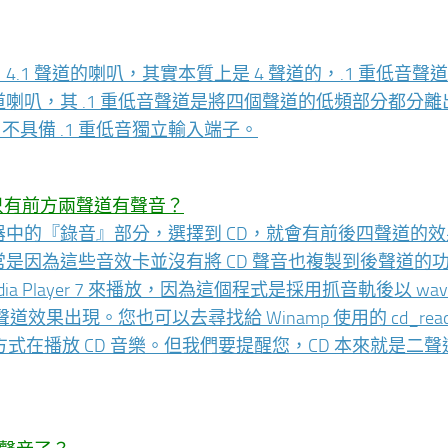
，4.1 聲道的喇叭，其實本質上是 4 聲道的，.1 重低音聲
道喇叭，其 .1 重低音聲道是將四個聲道的低頻部分都分離
，不具備 .1 重低音獨立輸入端子。
只有前方兩聲道有聲音？
將混音器中的『錄音』部分，選擇到 CD，就會有前後四聲道的
況通常是因為這些音效卡並沒有將 CD 聲音也複製到後聲道的
a Player 7 來播放，因為這個程式是採用抓音軌後以 wav
出現。您也可以去尋找給 Winamp 使用的 cd_reade
e 的方式在播放 CD 音樂。但我們要提醒您，CD 本來就是二