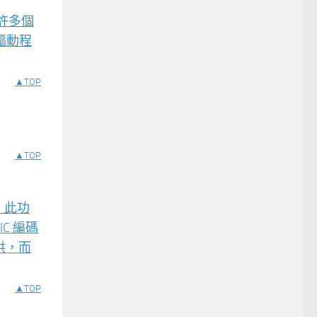
許多個
驅動程
▲TOP
▲TOP
。此功
C 編碼
供，而
▲TOP