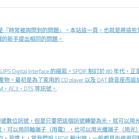
ions 的縮寫，就是『時常被詢問到的問題』。本站這一頁，也就是將這
續的新手提出相同的問題。
IPS Digital Interface 的縮寫。SPDIF 制訂於 80 年代
合作產物。最初是為了家用的 CD player 以及 DAT 錄音座而
、AC3、DTS 等訊號。
）端子來傳遞數位訊號，但是只要把這個訊號轉變為光，就可以用
位訊號，可以用同軸端子（用電），也可以用光纖端子（用光
習慣上，當我們說 SPDIF 輸出時，一般都是指使用同