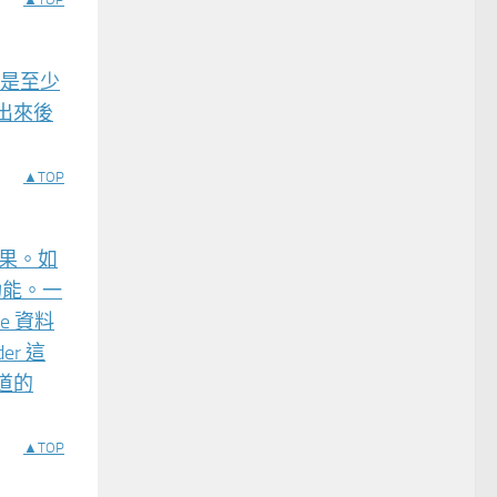
道是至少
出來後
▲TOP
效果。如
功能。一
e 資料
r 這
聲道的
▲TOP