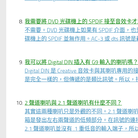
我需要將 DVD 光碟機上的 SPDIF 接至音效卡才
不需要。DVD 光碟機上如果有 SPDIF 介面，
碟機上的 SPDIF 並無作用。AC-3 或 dts 訊號是
我可以將 Digital DIN 插入有 G9 輸入的
Digital DIN 是 Creative 音效卡與其喇叭
是完全一樣的，但傳遞的是類比訊號。所以，
2 聲道喇叭與 2.1 聲道喇叭有什麼不同？
其實這兩種喇叭只是外觀的不同。2.1 聲道
箱是發出左右兩聲道的低頻部分。在訊號的連接上
2.1 聲道喇叭並沒有 .1 重低音的輸入端子