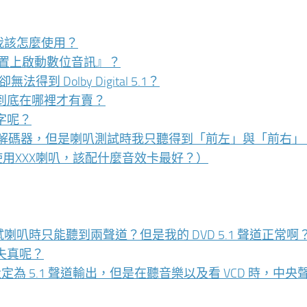
源，我該怎麼使用？
裝置上啟動數位音訊』？
 Dolby Digital 5.1？
到底在哪裡才有賣？
字呢？
接至外部的解碼器，但是喇叭測試時我只聽得到「前左」與「前右」
使用XXX喇叭，該配什麼音效卡最好？）
為什麼測試喇叭時只能聽到兩聲道？但是我的 DVD 5.1 聲道正常啊
失真呢？
gy）已經設定為 5.1 聲道輸出，但是在聽音樂以及看 VCD 時，中