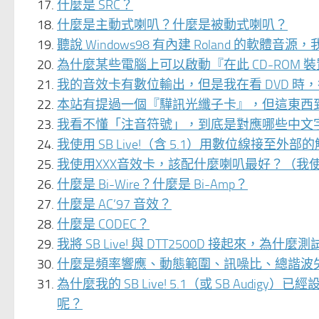
什麼是 SRC？
什麼是主動式喇叭？什麼是被動式喇叭？
聽說 Windows98 有內建 Roland 的軟體音
為什麼某些電腦上可以啟動『在此 CD-ROM 
我的音效卡有數位輸出，但是我在看 DVD 時，卻無法得到
本站有提過一個『驊訊光纖子卡』，但這東西
我看不懂「注音符號」，到底是對應哪些中文
我使用 SB Live!（含 5.1）用數位線
我使用XXX音效卡，該配什麼喇叭最好？（我
什麼是 Bi-Wire？什麼是 Bi-Amp？
什麼是 AC’97 音效？
什麼是 CODEC？
我將 SB Live! 與 DTT2500D 接起來，
什麼是頻率響應、動態範圍、訊噪比、總諧波
為什麼我的 SB Live! 5.1（或 SB Audi
呢？