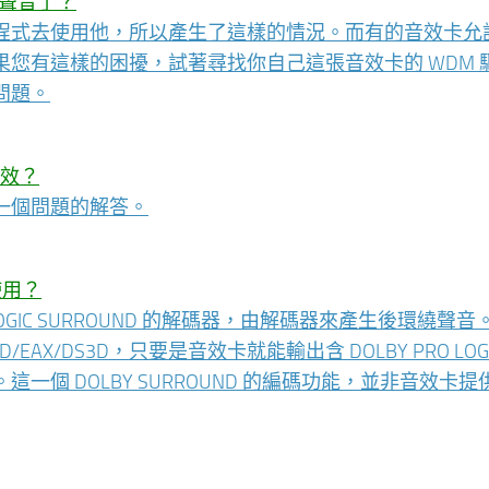
的聲音了？
程式去使用他，所以產生了這樣的情況。而有的音效卡允
您有這樣的困擾，試著尋找你自己這張音效卡的 WDM 
問題。
音效？
一個問題的解答。
使用？
LOGIC SURROUND 的解碼器，由解碼器來產生後環繞聲音
X/DS3D，只要是音效卡就能輸出含 DOLBY PRO LOGI
個 DOLBY SURROUND 的編碼功能，並非音效卡提