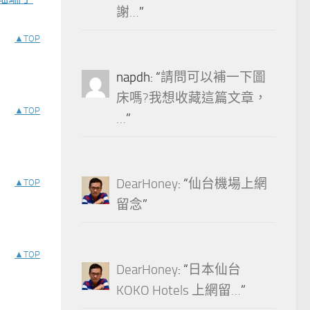
謝…
”
▲TOP
napdh
: “
請問可以補一下圖
床嗎?我想收藏這篇文章，
▲TOP
…
”
DearHoney
: “
仙台機場上網
▲TOP
留念
”
▲TOP
DearHoney
: “
日本仙台
KOKO Hotels 上網留…
”