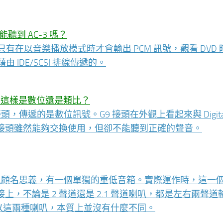
能聽到 AC-3 嗎？
也只有在以音樂播放模式時才會輸出 PCM 訊號，觀看 DVD
藉由 IDE/SCSI 排線傳遞的。
喇叭嗎？這樣是數位還是類比？
專用的接頭，傳遞的是數位訊號。G9 接頭在外觀上看起來與 Digital
接頭雖然能夠交換使用，但卻不能聽到正確的聲音。
喇叭顧名思義，有一個單獨的重低音箱。實際運作時，這一
，不論是 2 聲道還是 2.1 聲道喇叭，都是左右兩聲道
，所以這兩種喇叭，本質上並沒有什麼不同。