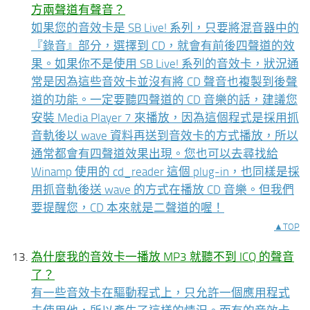
方兩聲道有聲音？
如果您的音效卡是 SB Live! 系列，只要將混音器中的
『錄音』部分，選擇到 CD，就會有前後四聲道的效
果。如果你不是使用 SB Live! 系列的音效卡，狀況通
常是因為這些音效卡並沒有將 CD 聲音也複製到後聲
道的功能。一定要聽四聲道的 CD 音樂的話，建議您
安裝 Media Player 7 來播放，因為這個程式是採用抓
音軌後以 wave 資料再送到音效卡的方式播放，所以
通常都會有四聲道效果出現。您也可以去尋找給
Winamp 使用的 cd_reader 這個 plug-in，也同樣是採
用抓音軌後送 wave 的方式在播放 CD 音樂。但我們
要提醒您，CD 本來就是二聲道的喔！
▲TOP
為什麼我的音效卡一播放 MP3 就聽不到 ICQ 的聲音
了？
有一些音效卡在驅動程式上，只允許一個應用程式