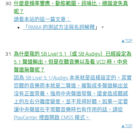
什麼是頻率響應、動態範圍、訊噪比、總諧波失真
呢？
請看本站的這一篇文章：
「
RMAA 的測試方法與名詞解釋
」。
▲TOP
為什麼我的 SB Live! 5.1（或 SB Audigy）已經設定為
5.1 聲道輸出，但是在聽音樂以及看 VCD 時，中央
聲道無聲呢？
因為 SB Live! 5.1/Audigy 本來就是這樣設定的。其實
您聽的音樂原本就是二聲道，複製成多聲道輸出並
沒有正面意義，強用中央聲道發聲，還會造成聽感
上的左右分離度變差，並不見得好聽。如果一定要
讓中央聲道在平常聽音樂時也有作用的話，請從
PlayCenter 裡面開啟 CMSS 模式。
▲TOP