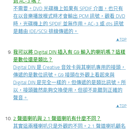
到 AC-3 嗎？
不需要。DVD 光碟機上如果有 SPDIF 介面，也只有
在以音樂播放模式時才會輸出 PCM 訊號，觀看 DVD
時，光碟機上的 SPDIF 並無作用。AC-3 或 dts 訊號
是藉由 IDE/SCSI 排線傳遞的。
▲TOP
我可以將 Digital DIN 插入有 G9 輸入的喇叭嗎？這樣
是數位還是類比？
Digital DIN 是 Creative 音效卡與其喇叭專用的接頭，
傳遞的是數位訊號。G9 接頭在外觀上看起來與
Digital DIN 是完全一樣的，但傳遞的是類比訊號。所
以，接頭雖然能夠交換使用，但卻不能聽到正確的
聲音。
▲TOP
2 聲道喇叭與 2.1 聲道喇叭有什麼不同？
其實這兩種喇叭只是外觀的不同。2.1 聲道喇叭顧名