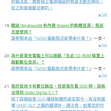
的看法是：需要接上電源插座的就是主動式喇叭，
反之則是被動式喇叭。
▲TOP
聽說 Windows98 有內建 Roland 的軟體音源，我該
怎麼使用？
請參閱本站『
WDM 驅動程式能帶來什麼？
』一文。
▲TOP
為什麼某些電腦上可以啟動『在此 CD-ROM 裝置上
啟動數位音訊』？
請參閱本站『
WDM 驅動程式能帶來什麼？
』一文。
▲TOP
我的音效卡有數位輸出，但是我在看 DVD 時，卻無
法得到 Dolby Digital 5.1？
除了詳細檢查 DVD 播放軟體的設定部分，有沒有選
擇 SPDIF OUT 之類的選項外，請注意，如果您的作