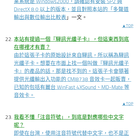
業系統是 Windows2000，請確認有安裝 SP2 與
DirectX 8.0 以上的版本，並且對照本站的「
多聲道
輸出與數位輸出比較表
」一文。
▲TOP
本站有提過一個『驊訊光纖子卡』，但這東西到底
在哪裡才有賣？
由於這張子卡的原始設計來自驊訊，所以稱為驊訊
光纖子卡。想要在市面上找一個叫做『驊訊光纖子
卡』的產品的話，那是找不到的。這張子卡會隨著
提供光纖輸出入功能的 CMI8738 音效卡一起販賣，
已知的包括有麗台 WinFast 4XSound、MD-Mate 等
音效卡。
▲TOP
我看不懂「注音符號」，到底是對應哪些中文字
呢？
即使在台灣，使用注音符號代替中文字，也不是正