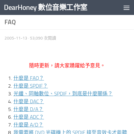
DearHoney 數位音樂工作室
Skip to content
FAQ
2005-11-13
· 53,090 次閱讀
隨時更新，請大家踴躍給予意見。
什麼是 FAQ？
什麼是 SPDIF？
光纖、同軸數位、SPDIF，到底是什麼關係？
什麼是 DAC？
什麼是 D/A？
什麼是 ADC？
什麼是 A/D？
我需要將 DVD 光碟機上的 SPDIF 接至音效卡才能聽