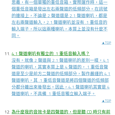
思義，有一個單獨的重低音箱。實際運作時，這一
個重低音箱是發出左右兩聲道的低頻部分。在訊號
的連接上，不論是 2 聲道還是 2.1 聲道喇叭，都是
左右兩聲道輸入，2.1 聲道喇叭並沒有 .1 重低音的
輸入端子，所以這兩種喇叭，本質上並沒有什麼不
同。
▲TOP
4.1 聲道喇叭有獨立的 .1 重低音輸入嗎？
沒有。就像 2 聲道與 2.1 聲道喇叭的差別一樣，4.1
聲道的喇叭，其實本質上是 4 聲道的，.1 重低音聲
道是至少是前方二聲道的低頻部分，製作嚴謹的 4.1
聲道喇叭，其 .1 重低音聲道是將四個聲道的低頻部
分都分離出來後發出。因此，4.1 聲道喇叭其實是 4
聲道喇叭，不具備 .1 重低音獨立輸入端子。
▲TOP
為什麼我的音效卡是四聲道的，但是聽 CD 時只有前