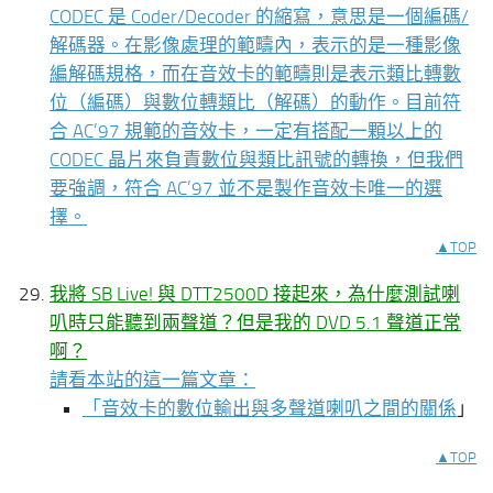
CODEC 是 Coder/Decoder 的縮寫，意思是一個編碼/
解碼器。在影像處理的範疇內，表示的是一種影像
編解碼規格，而在音效卡的範疇則是表示類比轉數
位（編碼）與數位轉類比（解碼）的動作。目前符
合 AC’97 規範的音效卡，一定有搭配一顆以上的
CODEC 晶片來負責數位與類比訊號的轉換，但我們
要強調，符合 AC’97 並不是製作音效卡唯一的選
擇。
▲TOP
我將 SB Live! 與 DTT2500D 接起來，為什麼測試喇
叭時只能聽到兩聲道？但是我的 DVD 5.1 聲道正常
啊？
請看本站的這一篇文章：
「
音效卡的數位輸出與多聲道喇叭之間的關係
」
▲TOP