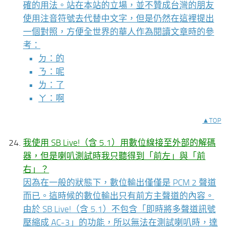
確的用法。站在本站的立場，並不贊成台灣的朋友
使用注音符號去代替中文字，但是仍然在這裡提出
一個對照，方便全世界的華人作為閱讀文章時的參
考：
ㄉ：的
ㄋ：呢
ㄌ：了
ㄚ：啊
▲TOP
我使用 SB Live!（含 5.1）用數位線接至外部的解碼
器，但是喇叭測試時我只聽得到「前左」與「前
右」？
因為在一般的狀態下，數位輸出僅僅是 PCM 2 聲道
而已。這時候的數位輸出只有前方主聲道的內容。
由於 SB Live!（含 5.1）不包含「即時將多聲道訊號
壓縮成 AC-3」的功能，所以無法在測試喇叭時，達