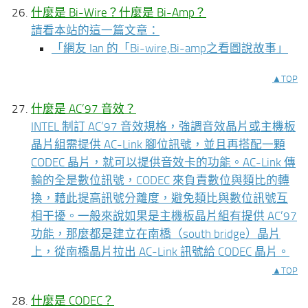
什麼是 Bi-Wire？什麼是 Bi-Amp？
請看本站的這一篇文章：
「
網友 Ian 的「Bi-wire,Bi-amp之看圖說故事」
▲TOP
什麼是 AC’97 音效？
INTEL 制訂 AC’97 音效規格，強調音效晶片或主機板
晶片組需提供 AC-Link 腳位訊號，並且再搭配一顆
CODEC 晶片，就可以提供音效卡的功能。AC-Link 傳
輸的全是數位訊號，CODEC 來負責數位與類比的轉
換，藉此提高訊號分離度，避免類比與數位訊號互
相干擾。一般來說如果是主機板晶片組有提供 AC’97
功能，那麼都是建立在南橋（south bridge）晶片
上，從南橋晶片拉出 AC-Link 訊號給 CODEC 晶片。
▲TOP
什麼是 CODEC？