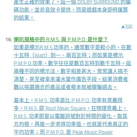
產生正確的效果了。這一個 DOLBY SURROUND 的編
碼功能，並非音效卡提供，而是遊戲本身即時運算
的結果。
▲TOP
喇叭規格中的 R.M.S. 與 P.M.P.O. 是什麼？
如果是標示R.M.S.功率的，通常數字是較小的，在數
十瓦特（Watt）到一、兩百瓦特；而如果是標示
P.M.P.O.功率，數字往往是數百瓦特到數千瓦特。這
兩種不同的標示法，數字相差甚大，常常讓人搞不
清楚，甚至被拿來灌水當作廣告手段，結果消費者
難以挑選適合的產品或者根本就被矇騙過去。
基本上，R.M.S. 功率是比 P.M.P.O. 功率有意義得
多，R.M.S. 即 Root Mean Square，在物理意義上，
R.M.S. 功率即是以電壓訊號對於時間的變化，取其
方均根，再進一步求得功率值，也就是代表真正的
平均功率；而 P.M.P.O. 是 Peak Music Power