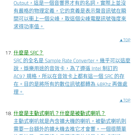
Output，這是一個音響界才有的名詞，實際上並沒
有嚴格的物理定義，它的意義是表示聲音訊號在瞬
間可以衝上一個尖峰，取這個尖峰電壓訊號強度來
求得功率值。
▲TOP
什麼是 SRC？
SRC 的全名是 Sample Rate Converter。幾乎可以這麼
說，娛樂用途的音效卡，為了遵循 Intel 制訂的
AC97 規格，所以在音效卡上都有這一個 SRC 的存
在。目的是將所有的數位訊號都轉為 48Khz 再做處
理。
▲TOP
什麼是主動式喇叭？什麼是被動式喇叭？
主動式喇叭就是內含擴大機的喇叭，被動式喇叭則
需要一台額外的擴大機去推它才會響。一個很簡單