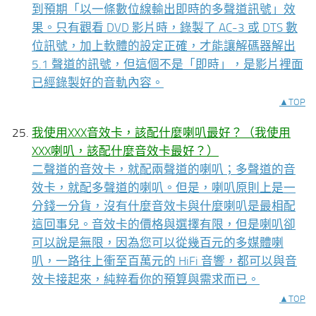
到預期「以一條數位線輸出即時的多聲道訊號」效
果。只有觀看 DVD 影片時，錄製了 AC-3 或 DTS 數
位訊號，加上軟體的設定正確，才能讓解碼器解出
5.1 聲道的訊號，但這個不是「即時」，是影片裡面
已經錄製好的音軌內容。
▲TOP
我使用XXX音效卡，該配什麼喇叭最好？（我使用
XXX喇叭，該配什麼音效卡最好？）
二聲道的音效卡，就配兩聲道的喇叭；多聲道的音
效卡，就配多聲道的喇叭。但是，喇叭原則上是一
分錢一分貨，沒有什麼音效卡與什麼喇叭是最相配
這回事兒。音效卡的價格與選擇有限，但是喇叭卻
可以說是無限，因為您可以從幾百元的多媒體喇
叭，一路往上衝至百萬元的 HiFi 音響，都可以與音
效卡接起來，純粹看你的預算與需求而已。
▲TOP