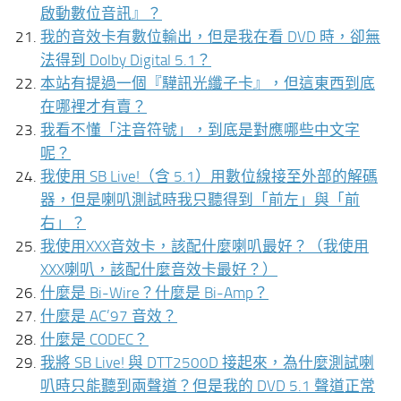
啟動數位音訊』？
我的音效卡有數位輸出，但是我在看 DVD 時，卻無
法得到 Dolby Digital 5.1？
本站有提過一個『驊訊光纖子卡』，但這東西到底
在哪裡才有賣？
我看不懂「注音符號」，到底是對應哪些中文字
呢？
我使用 SB Live!（含 5.1）用數位線接至外部的解碼
器，但是喇叭測試時我只聽得到「前左」與「前
右」？
我使用XXX音效卡，該配什麼喇叭最好？（我使用
XXX喇叭，該配什麼音效卡最好？）
什麼是 Bi-Wire？什麼是 Bi-Amp？
什麼是 AC’97 音效？
什麼是 CODEC？
我將 SB Live! 與 DTT2500D 接起來，為什麼測試喇
叭時只能聽到兩聲道？但是我的 DVD 5.1 聲道正常