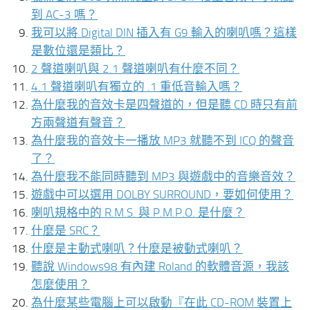
到 AC-3 嗎？
我可以將 Digital DIN 插入有 G9 輸入的喇叭嗎？這樣
是數位還是類比？
2 聲道喇叭與 2.1 聲道喇叭有什麼不同？
4.1 聲道喇叭有獨立的 .1 重低音輸入嗎？
為什麼我的音效卡是四聲道的，但是聽 CD 時只有前
方兩聲道有聲音？
為什麼我的音效卡一播放 MP3 就聽不到 ICQ 的聲音
了？
為什麼我不能同時聽到 MP3 與遊戲中的音樂音效？
遊戲中可以選用 DOLBY SURROUND，要如何使用？
喇叭規格中的 R.M.S. 與 P.M.P.O. 是什麼？
什麼是 SRC？
什麼是主動式喇叭？什麼是被動式喇叭？
聽說 Windows98 有內建 Roland 的軟體音源，我該
怎麼使用？
為什麼某些電腦上可以啟動『在此 CD-ROM 裝置上