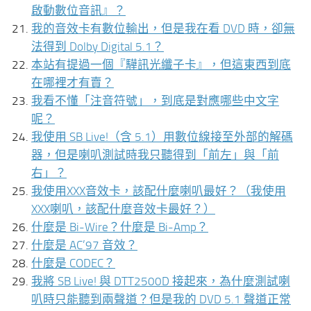
啟動數位音訊』？
我的音效卡有數位輸出，但是我在看 DVD 時，卻無
法得到 Dolby Digital 5.1？
本站有提過一個『驊訊光纖子卡』，但這東西到底
在哪裡才有賣？
我看不懂「注音符號」，到底是對應哪些中文字
呢？
我使用 SB Live!（含 5.1）用數位線接至外部的解碼
器，但是喇叭測試時我只聽得到「前左」與「前
右」？
我使用XXX音效卡，該配什麼喇叭最好？（我使用
XXX喇叭，該配什麼音效卡最好？）
什麼是 Bi-Wire？什麼是 Bi-Amp？
什麼是 AC’97 音效？
什麼是 CODEC？
我將 SB Live! 與 DTT2500D 接起來，為什麼測試喇
叭時只能聽到兩聲道？但是我的 DVD 5.1 聲道正常