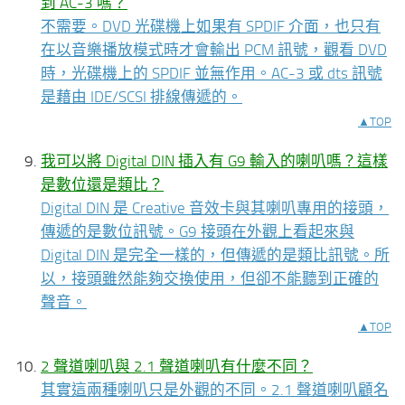
到 AC-3 嗎？
不需要。DVD 光碟機上如果有 SPDIF 介面，也只有
在以音樂播放模式時才會輸出 PCM 訊號，觀看 DVD
時，光碟機上的 SPDIF 並無作用。AC-3 或 dts 訊號
是藉由 IDE/SCSI 排線傳遞的。
▲TOP
我可以將 Digital DIN 插入有 G9 輸入的喇叭嗎？這樣
是數位還是類比？
Digital DIN 是 Creative 音效卡與其喇叭專用的接頭，
傳遞的是數位訊號。G9 接頭在外觀上看起來與
Digital DIN 是完全一樣的，但傳遞的是類比訊號。所
以，接頭雖然能夠交換使用，但卻不能聽到正確的
聲音。
▲TOP
2 聲道喇叭與 2.1 聲道喇叭有什麼不同？
其實這兩種喇叭只是外觀的不同。2.1 聲道喇叭顧名