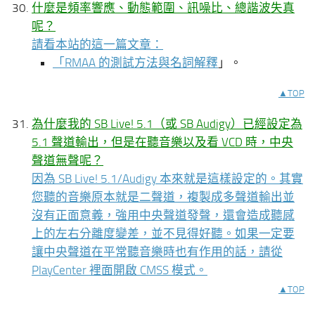
什麼是頻率響應、動態範圍、訊噪比、總諧波失真
呢？
請看本站的這一篇文章：
「
RMAA 的測試方法與名詞解釋
」。
▲TOP
為什麼我的 SB Live! 5.1（或 SB Audigy）已經設定為
5.1 聲道輸出，但是在聽音樂以及看 VCD 時，中央
聲道無聲呢？
因為 SB Live! 5.1/Audigy 本來就是這樣設定的。其實
您聽的音樂原本就是二聲道，複製成多聲道輸出並
沒有正面意義，強用中央聲道發聲，還會造成聽感
上的左右分離度變差，並不見得好聽。如果一定要
讓中央聲道在平常聽音樂時也有作用的話，請從
PlayCenter 裡面開啟 CMSS 模式。
▲TOP