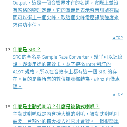
Output，這是一個音響界才有的名詞，實際上並沒
有嚴格的物理定義，它的意義是表示聲音訊號在瞬
間可以衝上一個尖峰，取這個尖峰電壓訊號強度來
求得功率值。
▲TOP
什麼是 SRC？
SRC 的全名是 Sample Rate Converter。幾乎可以這麼
說，娛樂用途的音效卡，為了遵循 Intel 制訂的
AC97 規格，所以在音效卡上都有這一個 SRC 的存
在。目的是將所有的數位訊號都轉為 48Khz 再做處
理。
▲TOP
什麼是主動式喇叭？什麼是被動式喇叭？
主動式喇叭就是內含擴大機的喇叭，被動式喇叭則
需要一台額外的擴大機去推它才會響。一個很簡單