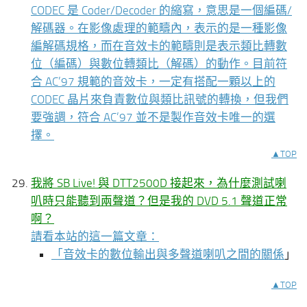
CODEC 是 Coder/Decoder 的縮寫，意思是一個編碼/
解碼器。在影像處理的範疇內，表示的是一種影像
編解碼規格，而在音效卡的範疇則是表示類比轉數
位（編碼）與數位轉類比（解碼）的動作。目前符
合 AC’97 規範的音效卡，一定有搭配一顆以上的
CODEC 晶片來負責數位與類比訊號的轉換，但我們
要強調，符合 AC’97 並不是製作音效卡唯一的選
擇。
▲TOP
我將 SB Live! 與 DTT2500D 接起來，為什麼測試喇
叭時只能聽到兩聲道？但是我的 DVD 5.1 聲道正常
啊？
請看本站的這一篇文章：
「
音效卡的數位輸出與多聲道喇叭之間的關係
」
▲TOP