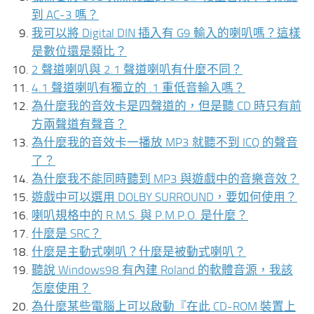
到 AC-3 嗎？
我可以將 Digital DIN 插入有 G9 輸入的喇叭嗎？這樣
是數位還是類比？
2 聲道喇叭與 2.1 聲道喇叭有什麼不同？
4.1 聲道喇叭有獨立的 .1 重低音輸入嗎？
為什麼我的音效卡是四聲道的，但是聽 CD 時只有前
方兩聲道有聲音？
為什麼我的音效卡一播放 MP3 就聽不到 ICQ 的聲音
了？
為什麼我不能同時聽到 MP3 與遊戲中的音樂音效？
遊戲中可以選用 DOLBY SURROUND，要如何使用？
喇叭規格中的 R.M.S. 與 P.M.P.O. 是什麼？
什麼是 SRC？
什麼是主動式喇叭？什麼是被動式喇叭？
聽說 Windows98 有內建 Roland 的軟體音源，我該
怎麼使用？
為什麼某些電腦上可以啟動『在此 CD-ROM 裝置上