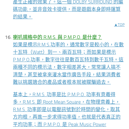
產生正確的效果了。這一個 DOLBY SURROUND 的編
碼功能，並非音效卡提供，而是遊戲本身即時運算
的結果。
▲TOP
喇叭規格中的 R.M.S. 與 P.M.P.O. 是什麼？
如果是標示R.M.S.功率的，通常數字是較小的，在數
十瓦特（Watt）到一、兩百瓦特；而如果是標示
P.M.P.O.功率，數字往往是數百瓦特到數千瓦特。這
兩種不同的標示法，數字相差甚大，常常讓人搞不
清楚，甚至被拿來灌水當作廣告手段，結果消費者
難以挑選適合的產品或者根本就被矇騙過去。
基本上，R.M.S. 功率是比 P.M.P.O. 功率有意義得
多，R.M.S. 即 Root Mean Square，在物理意義上，
R.M.S. 功率即是以電壓訊號對於時間的變化，取其
方均根，再進一步求得功率值，也就是代表真正的
平均功率；而 P.M.P.O. 是 Peak Music Power