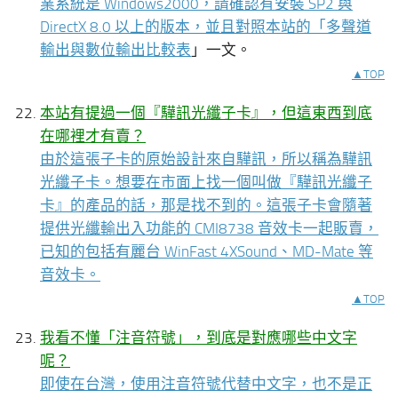
業系統是 Windows2000，請確認有安裝 SP2 與
DirectX 8.0 以上的版本，並且對照本站的「
多聲道
輸出與數位輸出比較表
」一文。
▲TOP
本站有提過一個『驊訊光纖子卡』，但這東西到底
在哪裡才有賣？
由於這張子卡的原始設計來自驊訊，所以稱為驊訊
光纖子卡。想要在市面上找一個叫做『驊訊光纖子
卡』的產品的話，那是找不到的。這張子卡會隨著
提供光纖輸出入功能的 CMI8738 音效卡一起販賣，
已知的包括有麗台 WinFast 4XSound、MD-Mate 等
音效卡。
▲TOP
我看不懂「注音符號」，到底是對應哪些中文字
呢？
即使在台灣，使用注音符號代替中文字，也不是正