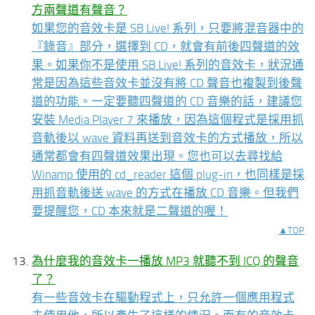
方兩聲道有聲音？
如果您的音效卡是 SB Live! 系列，只要將混音器中的
『錄音』部分，選擇到 CD，就會有前後四聲道的效
果。如果你不是使用 SB Live! 系列的音效卡，狀況通
常是因為這些音效卡並沒有將 CD 聲音也複製到後聲
道的功能。一定要聽四聲道的 CD 音樂的話，建議您
安裝 Media Player 7 來播放，因為這個程式是採用抓
音軌後以 wave 資料再送到音效卡的方式播放，所以
通常都會有四聲道效果出現。您也可以去尋找給
Winamp 使用的 cd_reader 這個 plug-in，也同樣是採
用抓音軌後送 wave 的方式在播放 CD 音樂。但我們
要提醒您，CD 本來就是二聲道的喔！
▲TOP
為什麼我的音效卡一播放 MP3 就聽不到 ICQ 的聲音
了？
有一些音效卡在驅動程式上，只允許一個應用程式