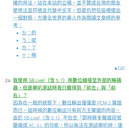
確的用法。站在本站的立場，並不贊成台灣的朋友
使用注音符號去代替中文字，但是仍然在這裡提出
一個對照，方便全世界的華人作為閱讀文章時的參
考：
ㄉ：的
ㄋ：呢
ㄌ：了
ㄚ：啊
▲TOP
我使用 SB Live!（含 5.1）用數位線接至外部的解碼
器，但是喇叭測試時我只聽得到「前左」與「前
右」？
因為在一般的狀態下，數位輸出僅僅是 PCM 2 聲道
而已。這時候的數位輸出只有前方主聲道的內容。
由於 SB Live!（含 5.1）不包含「即時將多聲道訊號
壓縮成 AC-3」的功能，所以無法在測試喇叭時，達