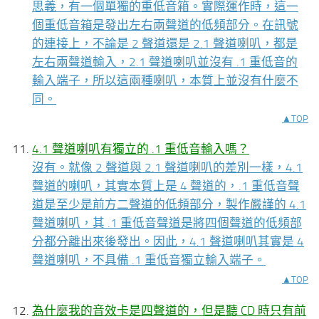
思義，有一個單獨的重低音箱。實際運作時，這一
個重低音箱是發出左右兩聲道的低頻部分。在訊號
的連接上，不論是 2 聲道還是 2.1 聲道喇叭，都是
左右兩聲道輸入，2.1 聲道喇叭並沒有 .1 重低音的
輸入端子，所以這兩種喇叭，本質上並沒有什麼不
同。
▲TOP
4.1 聲道喇叭有獨立的 .1 重低音輸入嗎？
沒有。就像 2 聲道與 2.1 聲道喇叭的差別一樣，4.1
聲道的喇叭，其實本質上是 4 聲道的，.1 重低音聲
道是至少是前方二聲道的低頻部分，製作嚴謹的 4.1
聲道喇叭，其 .1 重低音聲道是將四個聲道的低頻部
分都分離出來後發出。因此，4.1 聲道喇叭其實是 4
聲道喇叭，不具備 .1 重低音獨立輸入端子。
▲TOP
為什麼我的音效卡是四聲道的，但是聽 CD 時只有前