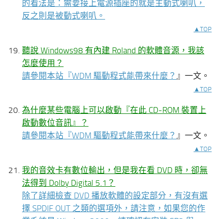
的看法是：需要接上電源插座的就是主動式喇叭，
反之則是被動式喇叭。
▲TOP
聽說 Windows98 有內建 Roland 的軟體音源，我該
怎麼使用？
請參閱本站『
WDM 驅動程式能帶來什麼？
』一文。
▲TOP
為什麼某些電腦上可以啟動『在此 CD-ROM 裝置上
啟動數位音訊』？
請參閱本站『
WDM 驅動程式能帶來什麼？
』一文。
▲TOP
我的音效卡有數位輸出，但是我在看 DVD 時，卻無
法得到 Dolby Digital 5.1？
除了詳細檢查 DVD 播放軟體的設定部分，有沒有選
擇 SPDIF OUT 之類的選項外，請注意，如果您的作