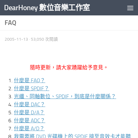
DearHoney 數位音樂工作室
Skip to content
FAQ
2005-11-13
· 53,050 次閱讀
隨時更新，請大家踴躍給予意見。
什麼是 FAQ？
什麼是 SPDIF？
光纖、同軸數位、SPDIF，到底是什麼關係？
什麼是 DAC？
什麼是 D/A？
什麼是 ADC？
什麼是 A/D？
我需要將 DVD 光碟機上的 SPDIF 接至音效卡才能聽