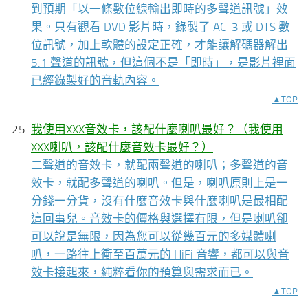
到預期「以一條數位線輸出即時的多聲道訊號」效
果。只有觀看 DVD 影片時，錄製了 AC-3 或 DTS 數
位訊號，加上軟體的設定正確，才能讓解碼器解出
5.1 聲道的訊號，但這個不是「即時」，是影片裡面
已經錄製好的音軌內容。
▲TOP
我使用XXX音效卡，該配什麼喇叭最好？（我使用
XXX喇叭，該配什麼音效卡最好？）
二聲道的音效卡，就配兩聲道的喇叭；多聲道的音
效卡，就配多聲道的喇叭。但是，喇叭原則上是一
分錢一分貨，沒有什麼音效卡與什麼喇叭是最相配
這回事兒。音效卡的價格與選擇有限，但是喇叭卻
可以說是無限，因為您可以從幾百元的多媒體喇
叭，一路往上衝至百萬元的 HiFi 音響，都可以與音
效卡接起來，純粹看你的預算與需求而已。
▲TOP