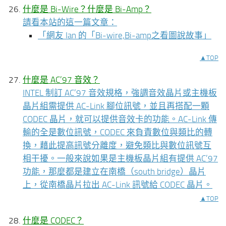
什麼是 Bi-Wire？什麼是 Bi-Amp？
請看本站的這一篇文章：
「
網友 Ian 的「Bi-wire,Bi-amp之看圖說故事」
▲TOP
什麼是 AC’97 音效？
INTEL 制訂 AC’97 音效規格，強調音效晶片或主機板
晶片組需提供 AC-Link 腳位訊號，並且再搭配一顆
CODEC 晶片，就可以提供音效卡的功能。AC-Link 傳
輸的全是數位訊號，CODEC 來負責數位與類比的轉
換，藉此提高訊號分離度，避免類比與數位訊號互
相干擾。一般來說如果是主機板晶片組有提供 AC’97
功能，那麼都是建立在南橋（south bridge）晶片
上，從南橋晶片拉出 AC-Link 訊號給 CODEC 晶片。
▲TOP
什麼是 CODEC？