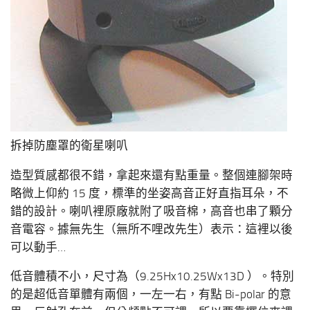
拆掉防塵罩的衛星喇叭
造型質感都很不錯，拿起來還有點重量。整個連腳架時
略微上仰約 15 度，標準的坐姿高音正好直指耳朵，不
錯的設計。喇叭裡原廠就附了吸音棉，高音也串了顆分
音電容。據無先生（無所不哩改先生）表示：這裡以後
可以動手…
低音體積不小，尺寸為（9.25Hx10.25Wx13D ）。特別
的是超低音單體有兩個，一左一右，有點 Bi-polar 的意