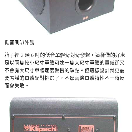
低音喇叭外觀
箱子裡 2 顆 6 吋的低音單體背對背發聲，這樣做的好處
是以兩隻較小尺寸單體可達一隻大尺寸單體的量感卻又
不會有大尺寸單體速度較慢的缺點。但這樣設計就更需
要嚴謹的單體配對挑選了，不然兩邊單體特性不一時反
而會失敗。