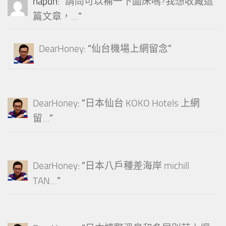
napdh
: “
請問可以補一下圖床嗎?我想收藏這
篇文章，…
”
DearHoney
: “
仙台機場上網留念
”
DearHoney
: “
日本仙台 KOKO Hotels 上網
留…
”
DearHoney
: “
日本八戶種差海岸 michill
TAN…
”