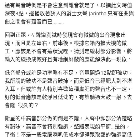
過有聲音時倒是不會注意到雜音就是了，以撰此文時值
深夜3點，邊播放著誘人的爵士女聲 Jacintha 只有在曲與
曲之間會有雜音而已………
回到正題。4 聲道測試時發現會有微微的串音現象出
現，而且是左串右，前串後。根據它箱內擴大機的做
工，應該是不會有這狀況哩，猜測是線材部分影響，將
輸入的線換成較好且有地網屏蔽的應能解決此一現象。
低音部分或許是功率略有不足，音量開過12點即破功。
我所謂的破功不是聲音破掉，而是低音已經肥大到不堪
入耳，但或許有人特別喜歡這種虛肥的聲音也不一定。
好的低音應該是乾淨且低沈的，有誰聽過大鼓一敲下去
會隆..很久的？
衛星的中高音部分做的倒是不錯，人聲中頻部分清楚略
有韻味，高音不會特別強調，整體表現頗平衡…是的，
平衡！不是一般電腦喇叭低成本卻譁眾取寵的強調高低