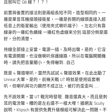
且就叫它 G8 線？！？！
前置與後置的接法則是兩組長短不同，造型相同的。一
邊是單音耳機接頭接衛星，一邊是拆開的線頭直接入超
低音上的衛星輸出（使用夾式喇叭端子）。左右只有靠
線身的一邊紅色續線.一邊紅色虛線來分別.這部分倒是還
好，分的清楚。
待線全部接上妥當，電源一插，及時出聲。是的，它沒
有電源開關，也沒做喇叭保護線路，所以在電腦開關機
時，請先把音量關小，免得嚇到…自己
既是 4 聲道喇叭，當然先試試 4 聲道效果。在此出動了
Unreal 大軍。是的，前幾天戰 UT 時就是使用這套喇
叭，但喇叭與功力顯然不成正比，被打的歪歪叫……
先不說效果，當 UT 戰完時發現…雜音還真大，而且是刺
耳的電流聲，糟的是左右還不一樣大哩！據網友 Scully
說明，Klipsch 有提供免費升級模組可解決此一問題。不