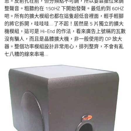
思。反射孔在前，但分頻點不可調，所以要靠擺位來調
整聲音。粗聽約在 150HZ 下開始發聲。最低約到 60HZ
吧。所有的擴大模組也都在這隻超低音裡面，輕手輕腳
的將它拆開，哇哇哇… 了不起！居然是 5 片獨立的擴大
機模組，這可是 Hi-End 的作法，看來廣告上號稱的瓦數
沒有騙人，而且是晶體擴大機，非一般使用的 OP 放大
器。整個功率模組設計非常用心，排列整齊，不會有亂
七八糟的線來串場…