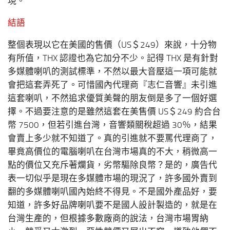
現。
結語
整個表現以它在美國的售價（US＄249）來說，十分物
有所值，THX 認證也為它加分不少。記得 THX 是有針對
多媒體喇叭的測試標準，不然以最大音壓這一項可能就
會把這套弄死了。可惜國內代理商『志仁音響』未引進
這套喇叭，不然追求優質美聲的朋友倒是多了一個好選
擇。不過要注意的是雖然這套在美售價 US＄249 約合台
幣 7500，但若引進台灣，音響類關稅超過 30％，結果
會賣上多少就不知道了。真的引進就不要罵代理商了，
畢竟高價位的電腦喇叭在台灣市場真的不大，稍微高一
點的價位又充斥著爛貨，劣幣驅除良幣？是的，廣告代
表一切似乎是現在多媒體市場的現況了，許多國外賣到
翻的多媒體喇叭國內始終不得見。不是國外產品好，要
知道，許多好品牌喇叭要不是國人設計製造的，就是在
台灣生產的，但根據多數廠商的說法，台灣市場胃納