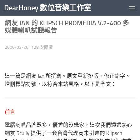
DearHoney 數位音樂工作室
Skip to content
網友 IAN 的 KLIPSCH PROMEDIA V.2-400 多
媒體喇叭試聽報告
2000-03-26
· 128 次閱讀
這一篇是網友 Ian 所撰寫。原文重新排版、修正錯字、
增刪標點符號，以符合本站風格。以下是全文：
前言
電腦喇叭品牌眾多，優秀的沒幾家，這次我們透過熱心
網友 Scully 提供了一套台灣代理商未引進的 Klipsch