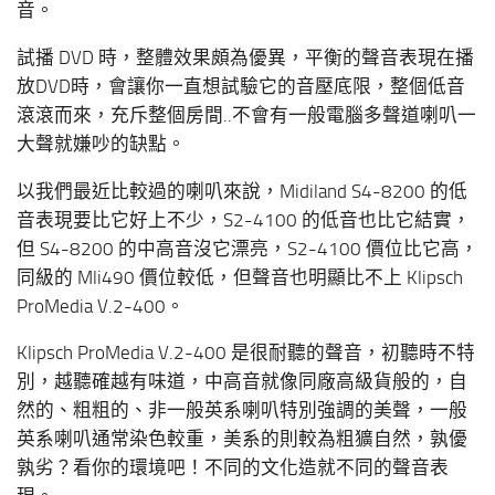
音。
試播 DVD 時，整體效果頗為優異，平衡的聲音表現在播
放DVD時，會讓你一直想試驗它的音壓底限，整個低音
滾滾而來，充斥整個房間..不會有一般電腦多聲道喇叭一
大聲就嫌吵的缺點。
以我們最近比較過的喇叭來說，Midiland S4-8200 的低
音表現要比它好上不少，S2-4100 的低音也比它結實，
但 S4-8200 的中高音沒它漂亮，S2-4100 價位比它高，
同級的 Mli490 價位較低，但聲音也明顯比不上 Klipsch
ProMedia V.2-400。
Klipsch ProMedia V.2-400 是很耐聽的聲音，初聽時不特
別，越聽確越有味道，中高音就像同廠高級貨般的，自
然的、粗粗的、非一般英系喇叭特別強調的美聲，一般
英系喇叭通常染色較重，美系的則較為粗獷自然，孰優
孰劣？看你的環境吧！不同的文化造就不同的聲音表