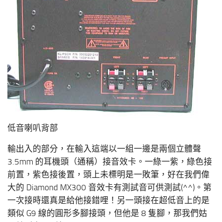
低音喇叭背部
輸出入的部分，在輸入這端以一組一邊是兩個立體聲
3.5mm 的耳機頭（通稱）接音效卡。一綠一紫，綠色接
前置，紫色接後置，頭上未標明是一敗筆，好在我們偉
大的 Diamond MX300 音效卡有測試音可供測試(^^)。第
一次接時還真是給他接錯哩！另一頭接在超低音上的是
類似 G9 線的圓形多腳接頭，但他是 8 隻腳，那我們姑