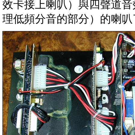
效卡接上喇叭）與四聲道音
理低頻分音的部分）的喇叭