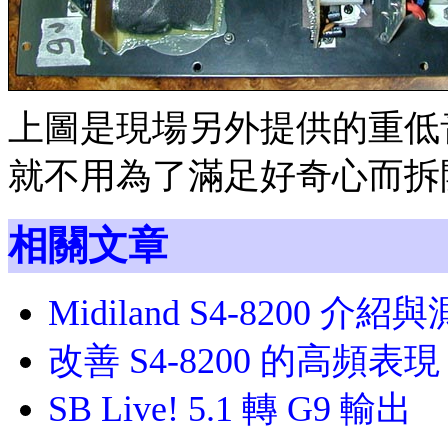
上圖是現場另外提供的重低
就不用為了滿足好奇心而拆
相關文章
Midiland S4-8200 介
改善 S4-8200 的高頻表現
SB Live! 5.1 轉 G9 輸出