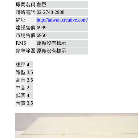
廠商名稱
創巨
聯絡電話
02-2748-2988
網址
http://taiwan.creative.com/
建議售價
6999
市場售價
6950
RMS
原廠沒有標示
頻率範圍
原廠沒有標示
總評
4
造型
3.5
高音
3.5
中音
2
低音
4
音質
3.5