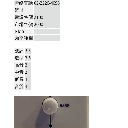
聯絡電話
02-2226-4696
網址
建議售價
2100
市場售價
2000
RMS
頻率範圍
總評
3.5
造型
3.5
高音
3
中音
2
低音
3
音質
3