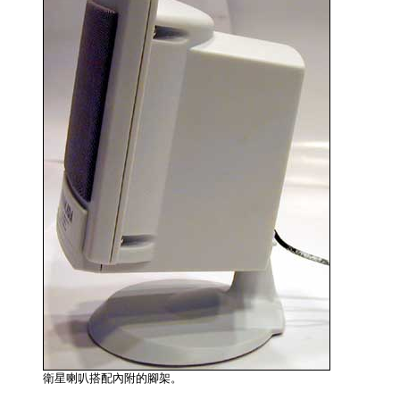
衛星喇叭搭配內附的腳架。