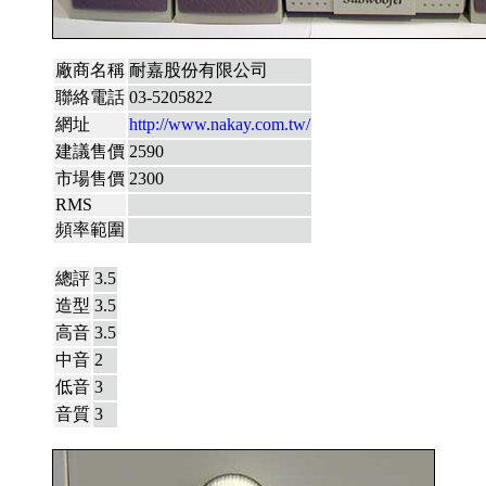
廠商名稱
耐嘉股份有限公司
聯絡電話
03-5205822
網址
http://www.nakay.com.tw/
建議售價
2590
市場售價
2300
RMS
頻率範圍
總評
3.5
造型
3.5
高音
3.5
中音
2
低音
3
音質
3