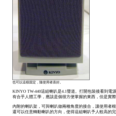
也可以這樣固定，隨使用者喜好。
KINYO TW-440這組喇叭是4.1聲道。打開包裝
有合乎人體工學，應該是個很方便掌握的東西，但是實際
內附的喇叭架，可與喇叭做兩種角度的接合，讓使用者根
還可以任意轉動喇叭的方向，使得這組喇叭予人較高的完