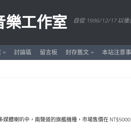
數位音樂工作室
自從 1996/12/1
館
討論區
留言板
封存舊文
本站注意
nsing 的電腦多媒體喇叭中，兩聲道的旗艦機種，市場售價在 NT$500