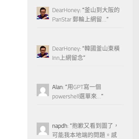
DearHoney
: “
釜山到大阪的
PanStar 郵輪上網留…
”
DearHoney
: “
韓國釜山東橫
Inn上網留念
”
Alan
: “
用GPT寫一個
powershell選單來…
”
napdh
: “
抱歉又看到圖了，
可能我本地端的問題。感