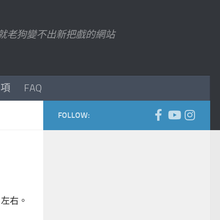
7 以後就老狗變不出新把戲的網站
事項
FAQ
FOLLOW:
0 左右。