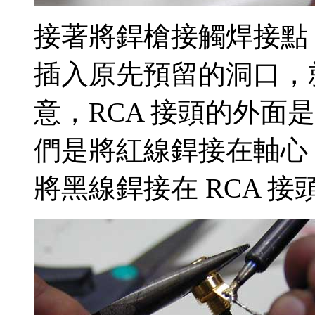
接著將銲槍接觸焊接點
插入原先預留的洞口，
意，RCA 接頭的外面
們是將紅線銲接在軸心
將黑線銲接在 RCA 