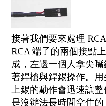
接著我們要來處理 RC
RCA 端子的兩個接點
成，左邊一個人拿尖嘴鉗
著銲槍與銲錫操作。用尖
上錫的動作會迅速讓整個
是沒辦法長時間拿住的