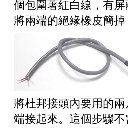
個包圍著紅白線，有屏
將兩端的絕緣橡皮簡掉
將杜邦接頭內要用的兩
端接起來。這個步驟不