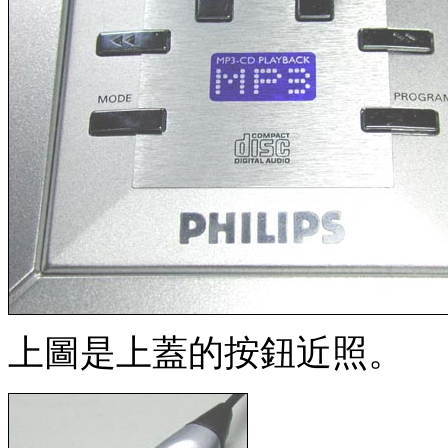
上圖是上蓋的按鈕近照。