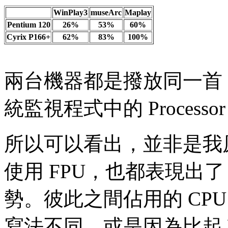
WinPlay3
museArc
Maplay
Pentium 120
26%
53%
60%
Cyrix P166+
62%
83%
100%
兩台機器都是撥放同一首 128
統監視程式中的 Process
所以可以看出，並非是我
使用 FPU，也都表現出了 P
勢。彼此之間佔用的 CP
寫法不同，或是因為比起 W