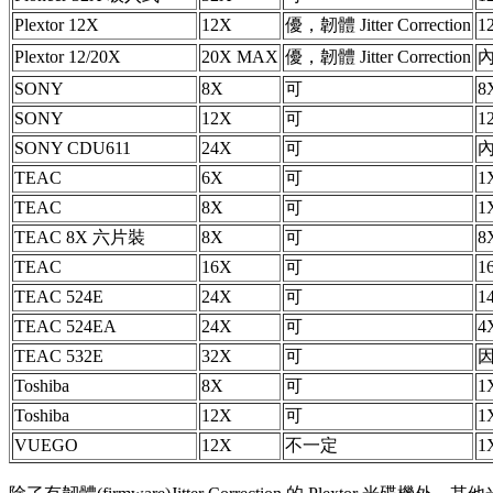
Plextor 12X
12X
優，韌體 Jitter Correction
1
Plextor 12/20X
20X MAX
優，韌體 Jitter Correction
內
SONY
8X
可
8
SONY
12X
可
1
SONY CDU611
24X
可
內
TEAC
6X
可
1
TEAC
8X
可
1
TEAC 8X 六片裝
8X
可
8
TEAC
16X
可
1
TEAC 524E
24X
可
1
TEAC 524EA
24X
可
4
TEAC 532E
32X
可
因
Toshiba
8X
可
1
Toshiba
12X
可
1
VUEGO
12X
不一定
1