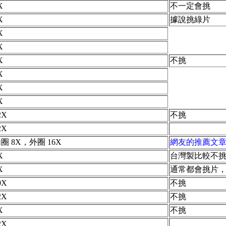
X
不一定會挑
X
據說挑綠片
X
X
X
不挑
X
X
X
2X
不挑
2X
圈 8X，外圈 16X
網友的推薦文
X
台灣製比較不
X
通常都會挑片
0X
不挑
2X
不挑
X
不挑
2X