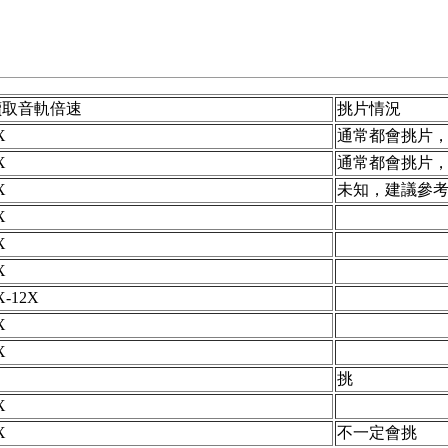
讀取音軌倍速
挑片情況
X
通常都會挑片
X
通常都會挑片
X
未知，建議參
X
X
X
X-12X
X
X
挑
X
X
不一定會挑