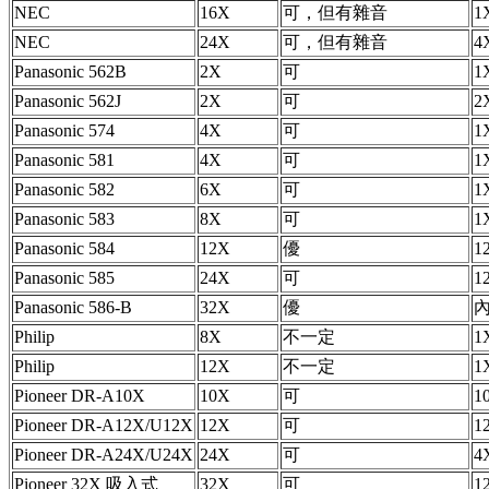
NEC
16X
可，但有雜音
1
NEC
24X
可，但有雜音
4
Panasonic 562B
2X
可
1
Panasonic 562J
2X
可
2
Panasonic 574
4X
可
1
Panasonic 581
4X
可
1
Panasonic 582
6X
可
1
Panasonic 583
8X
可
1
Panasonic 584
12X
優
1
Panasonic 585
24X
可
1
Panasonic 586-B
32X
優
內
Philip
8X
不一定
1
Philip
12X
不一定
1
Pioneer DR-A10X
10X
可
1
Pioneer DR-A12X/U12X
12X
可
1
Pioneer DR-A24X/U24X
24X
可
4
Pioneer 32X 吸入式
32X
可
1