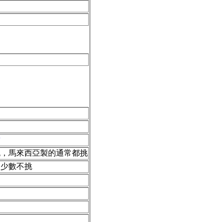
章
挑，馬來西亞製的通常都挑
，少數不挑