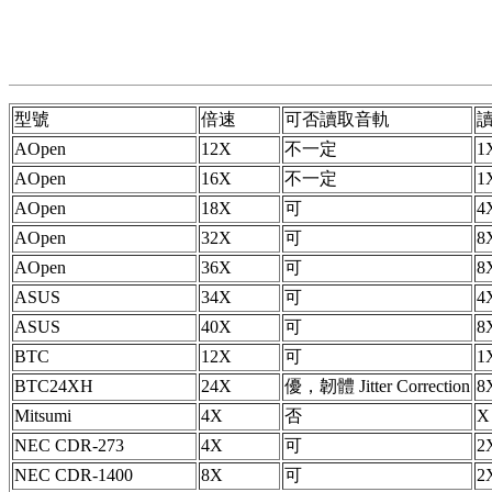
型號
倍速
可否讀取音軌
AOpen
12X
不一定
1
AOpen
16X
不一定
1
AOpen
18X
可
4
AOpen
32X
可
8
AOpen
36X
可
8
ASUS
34X
可
4
ASUS
40X
可
8
BTC
12X
可
1
BTC24XH
24X
優，韌體 Jitter Correction
8
Mitsumi
4X
否
X
NEC CDR-273
4X
可
2
NEC CDR-1400
8X
可
2