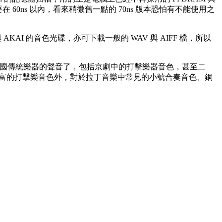
在 60ns 以內，看來稍微舊一點的 70ns 版本恐怕有不能使用之
d 與 AKAI 的音色光碟，亦可下載一般的 WAV 與 AIFF 檔，所以
我們就可以聽到中國傳統樂器的聲音了，包括京劇中的打擊樂器音色，甚至二
除了豐富的打擊樂音色外，對於拉丁音樂中常見的小號合奏音色、銅