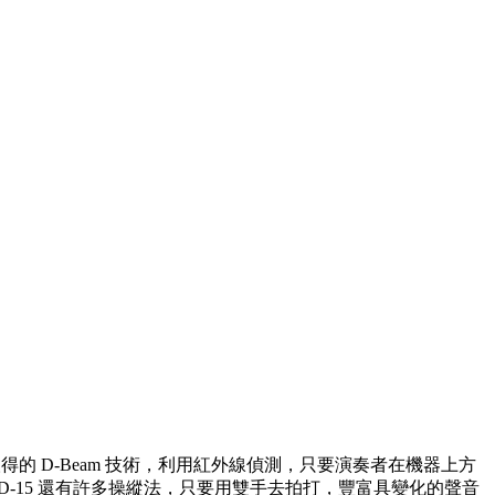
ght 公司授權取得的 D-Beam 技術，利用紅外線偵測，只要演奏者在機器上方
-15 還有許多操縱法，只要用雙手去拍打，豐富具變化的聲音