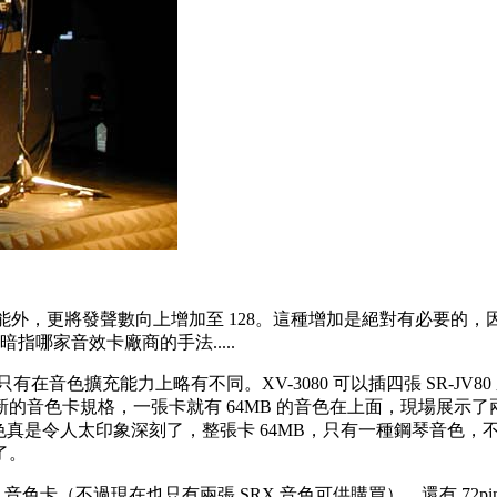
 系列的強大音色功能外，更將發聲數向上增加至 128。這種增加是絕對
暗指哪家音效卡廠商的手法.....
只有在音色擴充能力上略有不同。XV-3080 可以插四張 SR-JV80 
 是新的音色卡規格，一張卡就有 64MB 的音色在上面，現場展示了兩張最新
SRX-02 的鋼琴音色真是令人太印象深刻了，整張卡 64MB，只有一
了。
 SRX 音色卡（不過現在也只有兩張 SRX 音色可供購買），還有 7