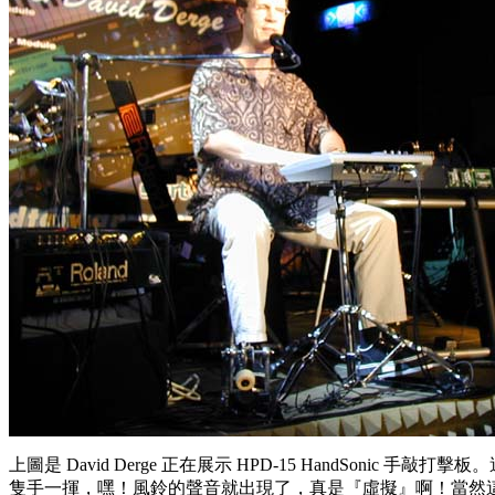
上圖是 David Derge 正在展示 HPD-15 HandSonic 手敲
隻手一揮，嘿！風鈴的聲音就出現了，真是『虛擬』啊！當然這