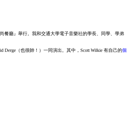
路娛樂世界 流行風尚餐廳』舉行。我和交通大學電子音樂社的學長、同學、學弟
 Derge（也很帥！）一同演出。其中，Scott Wilkie 有自己的
個