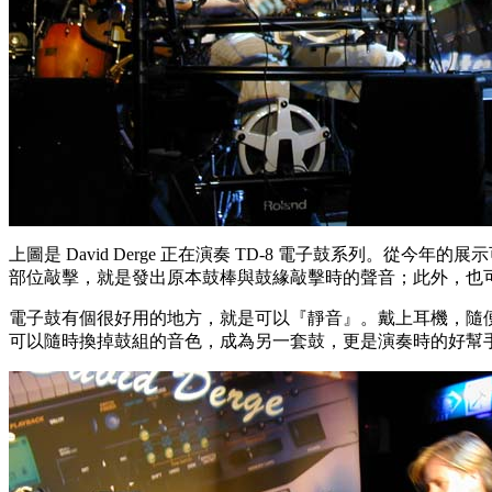
上圖是 David Derge 正在演奏 TD-8 電子鼓系列
部位敲擊，就是發出原本鼓棒與鼓緣敲擊時的聲音；此外，也可以
電子鼓有個很好用的地方，就是可以『靜音』。戴上耳機，隨
可以隨時換掉鼓組的音色，成為另一套鼓，更是演奏時的好幫