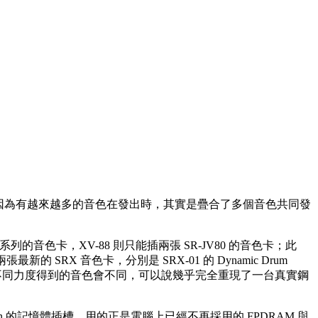
有必要的，因為有越來越多的音色在發出時，其實是疊合了多個音色共同發
系列的音色卡，XV-88 則只能插兩張 SR-JV80 的音色卡；此
的 SRX 音色卡，分別是 SRX-01 的 Dynamic Drum
種鋼琴音色，不同力度得到的音色會不同，可以說幾乎完全重現了一台真實鋼
2pin 的記憶體插槽，用的正是電腦上已經不再採用的 FPDRAM 與