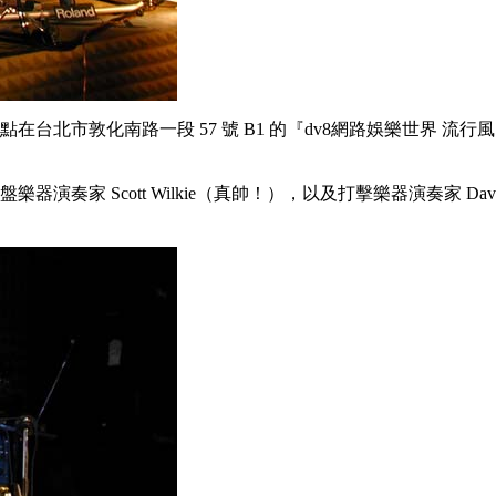
6 月 25 日下午兩點在台北市敦化南路一段 57 號 B1 的『dv8網
樂器演奏家 Scott Wilkie（真帥！），以及打擊樂器演奏家 David