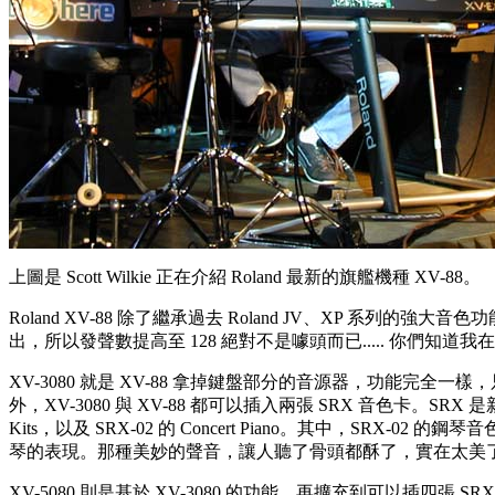
上圖是 Scott Wilkie 正在介紹 Roland 最新的旗艦機種 XV-88。
Roland XV-88 除了繼承過去 Roland JV、XP
出，所以發聲數提高至 128 絕對不是噱頭而已..... 你們知道我在
XV-3080 就是 XV-88 拿掉鍵盤部分的音源器，功能完全一樣，
外，XV-3080 與 XV-88 都可以插入兩張 SRX 音色卡。SRX
Kits，以及 SRX-02 的 Concert Piano。其中，
琴的表現。那種美妙的聲音，讓人聽了骨頭都酥了，實在太美
XV-5080 則是基於 XV-3080 的功能，再擴充到可以插四張