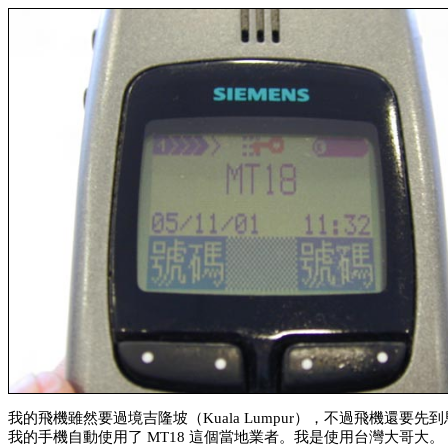
我的飛機雖然要過境吉隆坡（Kuala Lumpur），不過飛機還
我的手機自動使用了 MT18 這個當地業者。我是使用台灣大哥大。