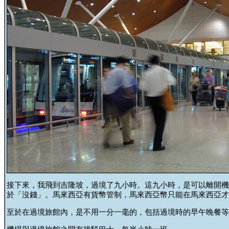
接下來，我飛到吉隆坡，過境了九小時。這九小時，是可以離開機
於「沒錢」。馬來西亞有貨幣管制，馬來西亞幣只能在馬來西亞才
至於在過境旅館內，是不用一分一毫的，包括過境時的早午晚餐等