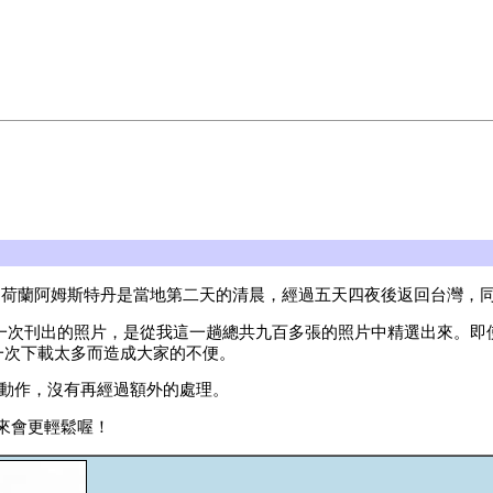
，抵達荷蘭阿姆斯特丹是當地第二天的清晨，經過五天四夜後返回台灣
出，這一次刊出的照片，是從我這一趟總共九百多張的照片中精選出來。即使
免一次下載太多而造成大家的不便。
縮圖的動作，沒有再經過額外的處理。
來會更輕鬆喔！