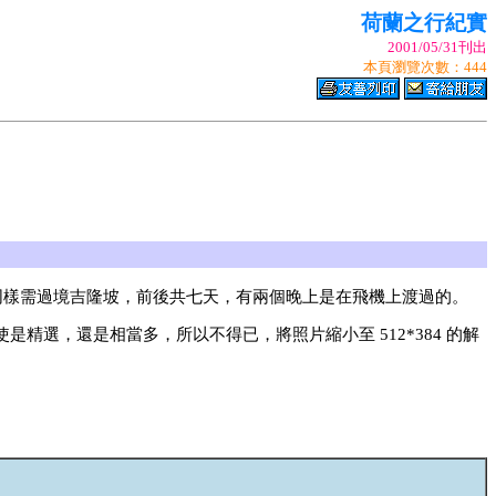
荷蘭之行紀實
2001/05/31刊出
本頁瀏覽次數：444
，同樣需過境吉隆坡，前後共七天，有兩個晚上是在飛機上渡過的。
是精選，還是相當多，所以不得已，將照片縮小至 512*384 的解