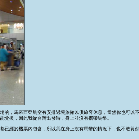
場的，馬來西亞航空有安排過境旅館以供旅客休息，當然你也可以
能兌換，因此我從台灣出發時，身上並沒有攜帶馬幣。
都已經於機票內包含，所以我在身上沒有馬幣的情況下，也不敢貿