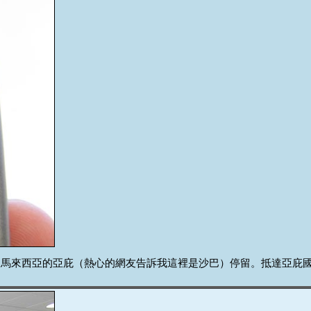
還要先到馬來西亞的亞庇（熱心的網友告訴我這裡是沙巴）停留。抵達亞庇