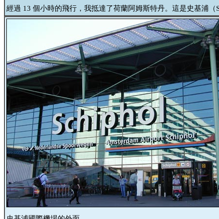
經過 13 個小時的飛行，我抵達了荷蘭阿姆斯特丹。這是史基浦（Sc
史基浦國際機場的外面。