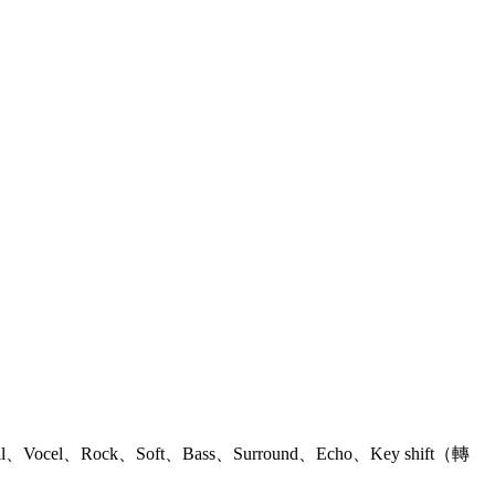
Rock、Soft、Bass、Surround、Echo、Key shift（轉