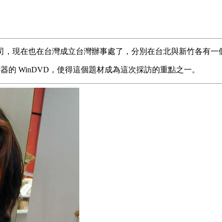
Video 公司，現在也在台灣成立台灣辦事處了，分別在台北與新竹各
括無線遙控器的 WinDVD，使得這個題材成為這次採訪的重點之一。