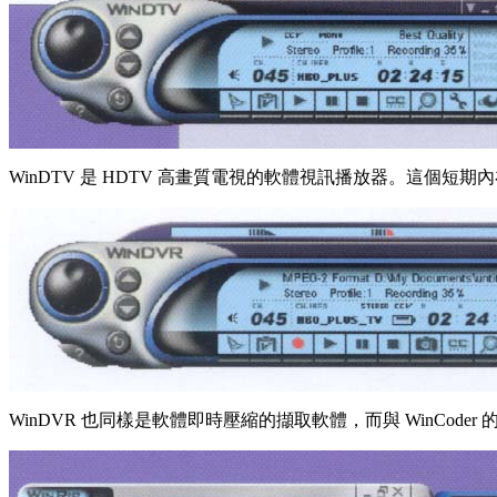
WinDTV 是 HDTV 高畫質電視的軟體視訊播放器。這個短期內
WinDVR 也同樣是軟體即時壓縮的擷取軟體，而與 WinCoder 的不同