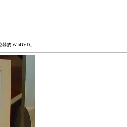
的 WinDVD。