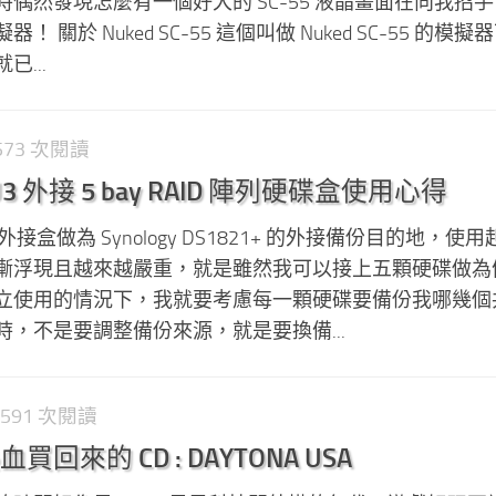
上亂逛時偶然發現怎麼有一個好大的 SC-55 液晶畫面在向我招
關於 Nuked SC-55 這個叫做 Nuked SC-55 的模
...
,573 次閱讀
RU3 外接 5 bay RAID 陣列硬碟盒使用心得
 外接盒做為 Synology DS1821+ 的外接備份目的地，使
漸浮現且越來越嚴重，就是雖然我可以接上五顆硬碟做為
立使用的情況下，我就要考慮每一顆硬碟要備份我哪幾個
，不是要調整備份來源，就是要換備...
 591 次閱讀
來的 CD : DAYTONA USA