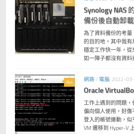
0
Synology NA
備份後自動卸載
為了資料備份的考量，我的 
的目的地。其中我有用一
穩定工作快一年，從
如一陣子都沒有資料進
網路
/
電腦
2022-03
0
Oracle Virtual
工作上遇到的問題，做個記
偏向個人使用，好像
登入的帳號連動，似乎
VM 遷移到 Hyper-V 