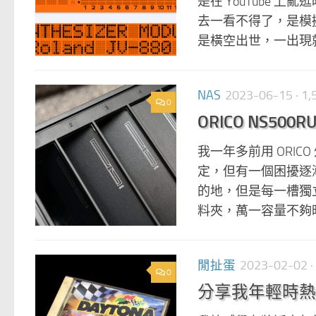
是在 YouTube 
去一看不得了，是模擬器！ 
是橫空出世，一出現就已
NAS
2023-06-15
· 1
0
ORICO NS500
我一年多前用 ORICO
定，但有一個困擾逐
的地，但是每一槽獨
料夾，萬一容量不夠時
閒扯蛋
2023-02-02
·
0
分享我年輕時熱血買回