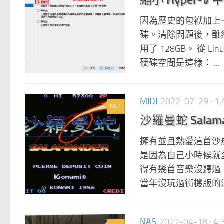
因為歷史的包袱加上一時
碟。清除問題後，雖然整
用了 128GB。 從 
硬碟空間是這樣： ...
MIDI
2022-07-29
· 
1
沙羅曼蛇 Salamand
擁有並且熱愛這首沙羅曼
是因為自己小時候就
得有幾首音樂沒聽過
當年沒玩過街機版的沙羅
NAS
2022-04-18
· 4