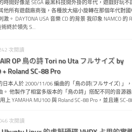
時間好像是 SEGA 最黑科技開外掛的年代，遊戲好玩不
其他所有遊戲廠商強，各種放大縮小旋轉在那個年代對國
DAYTONA USA 音樂 CD 的背景 我印象 NAMCO 的 Ri
術終於領先 S...
1,242 次閱讀
 OP 鳥の詩 Tori no Uta フルサイズ by
+ Roland SC-88 Pro
 的日本人於 2000/11/06 編曲的「鳥の詩(フルサイズ) 
片頭曲。 他製作了相當多版本的「鳥の詩」搭配不同的音源
YAMAHA MU100 與 Roland SC-88 Pro，並且連 SC-88 
1,046 次閱讀
中 Ubuntu Linux 的虛擬硬碟 VHDX 占用的