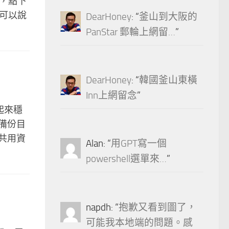
手，點下
擬器可以說
DearHoney
: “
釜山到大阪的
PanStar 郵輪上網留…
”
DearHoney
: “
韓國釜山東橫
Inn上網留念
”
用起來穩
備份目
共用資
Alan
: “
用GPT寫一個
powershell選單來…
”
napdh
: “
抱歉又看到圖了，
可能我本地端的問題。感