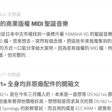
1,324 次閱讀
商業版權 MIDI 聖誕音樂
從日本中古市場找到一張標示著 YAMAHA XG 的聖誕音樂 M
 .MID 檔，思來想去，突然有個念頭，把這些年來我蒐集到
錄音的方式一口氣分享給大家吧。因為是有版權的 MID 檔，
，但完整的...
,571 次閱讀
S1821+ 全身均非原廠配件的開箱文
DS1821+ 是在今年三月購入的，本來是一直想等 DS1621xs
後來覺得他價格好高，想想就退而求其次的買 DS1821+
算是 Synology 的新鮮嘗試，而且用的還是 ECC RAM，感覺