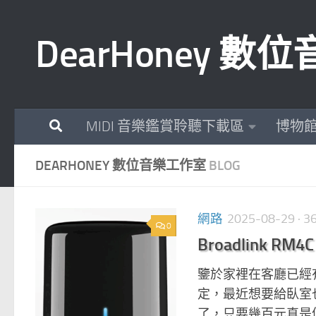
Skip to content
DearHoney 
MIDI 音樂鑑賞聆聽下載區
博物
DEARHONEY 數位音樂工作室
BLOG
網路
2025-08-29
· 
0
Broadlink R
鑒於家裡在客廳已經有一個
定，最近想要給臥室也增加一
了，只要幾百元真是便宜很