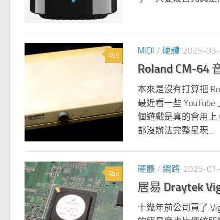
MIDI
/
硬體
2025-03
0
Roland CM
本來是沒有打算把 Rol
最近看一些 YouTu
個遊戲是真的會用上 C
都沒辦法完整呈現...
硬體
/
網路
2025-01
0
居易 Draytek Vig
十幾年前公司買了 Vi