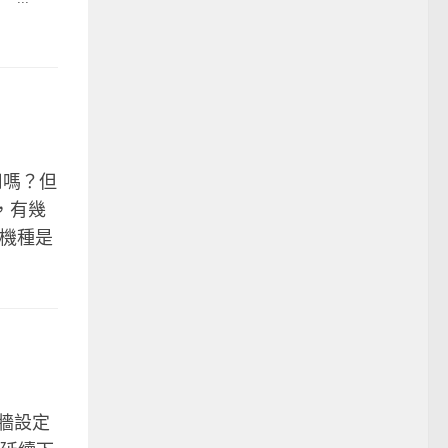
 用嗎？但
貨，有幾
生機種是
火牆設定