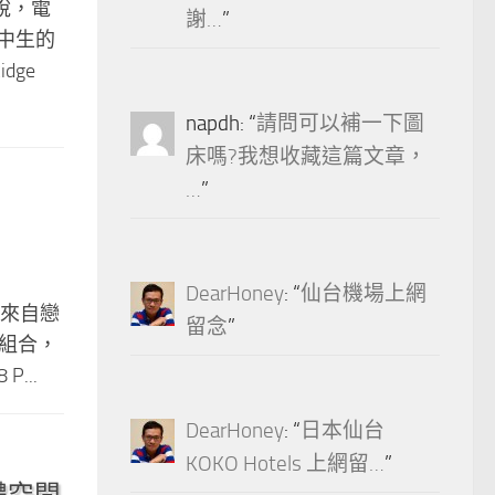
說，電
謝…
”
中生的
dge
napdh
: “
請問可以補一下圖
床嗎?我想收藏這篇文章，
…
”
DearHoney
: “
仙台機場上網
」，來自戀
留念
”
器組合，
P...
DearHoney
: “
日本仙台
KOKO Hotels 上網留…
”
實體空間