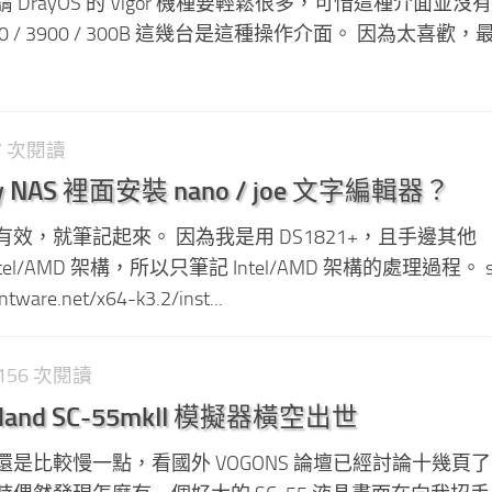
DrayOS 的 Vigor 機種要輕鬆很多，可惜這種介面並沒
960 / 3900 / 300B 這幾台是這種操作介面。 因為太喜歡
87 次閱讀
y NAS 裡面安裝 nano / joe 文字編輯器？
效，就筆記起來。 因為我是用 DS1821+，且手邊其他
 Intel/AMD 架構，所以只筆記 Intel/AMD 架構的處理過程。 s
ntware.net/x64-k3.2/inst...
4,156 次閱讀
Roland SC-55mkII 模擬器橫空出世
是比較慢一點，看國外 VOGONS 論壇已經討論十幾頁