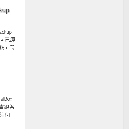
kup
ckup
+ 已經
能，假
lBox
會跟著
把這個