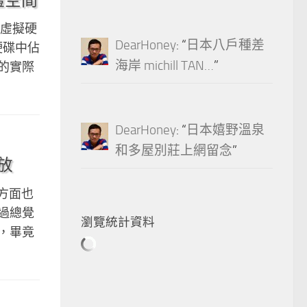
了虛擬硬
DearHoney
: “
日本八戶種差
硬碟中佔
海岸 michill TAN…
”
用的實際
DearHoney
: “
日本嬉野溫泉
和多屋別莊上網留念
”
播放
一方面也
過總覺
瀏覽統計資料
，畢竟