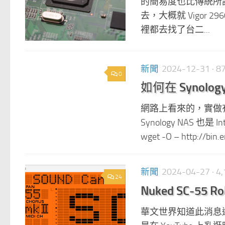
的簡易度也比傳統所謂 
去，大概就 Vigor 2
裡都去找了台二...
新聞
2024-12-31
· 
0
如何在 Synolog
網路上看來的，實做有
Synology NAS 也是
wget -O – http://bin.e
新聞
2024-04-27
· 
24
Nuked SC-55 
華文世界知道此消息還