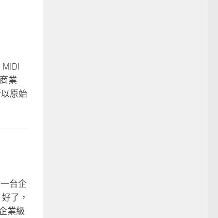
IDI
的商業
所以原始
 那一台企
 好了，
有企業級