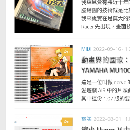
我總感覺有將近十年的
腦繪圖的技術就是比
我來說實在是莫大的刺激。 
Racer 先出現，畫面技
MIDI
2022-09-16
· 
1
動畫界的國歌：AIR
YAMAHA MU100 
這是一位叫做 nerve
愛遊戲 AIR 中的
其中這份 1.07 版的要用上 
電腦
2022-08-01
· 
0
縮小 Hyper-V 