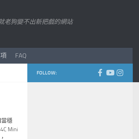
7 以後就老狗變不出新把戲的網站
事項
FAQ
FOLLOW:
相當穩
 Mini
...