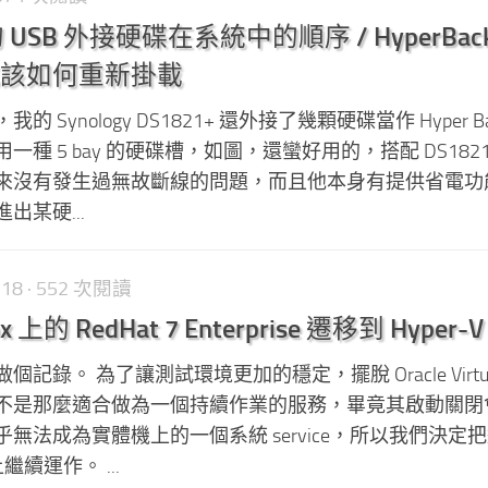
S 的 USB 外接硬碟在系統中的順序 / HyperBac
該如何重新掛載
Synology DS1821+ 還外接了幾顆硬碟當作 Hyper Ba
種 5 bay 的硬碟槽，如圖，還蠻好用的，搭配 DS1821
來沒有發生過無故斷線的問題，而且他本身有提供省電功
出某硬...
-18
· 552 次閱讀
Box 上的 RedHat 7 Enterprise 遷移到 Hyper-V
錄。 為了讓測試環境更加的穩定，擺脫 Oracle Virtua
不是那麼適合做為一個持續作業的服務，畢竟其啟動關閉
無法成為實體機上的一個系統 service，所以我們決定
上繼續運作。 ...