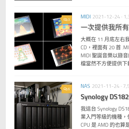
MIDI
2021-12-24
· 
3
一次提供我所有的
大概在 11 月底左右我
CD，裡面有 20 首
MIDI 聖誕音樂以
檔當然不方便提供下載
NAS
2021-11-24
· 7
6
Synology D
我這台 Synology 
業入門等級的機種，但
CPU 是 AMD 的也