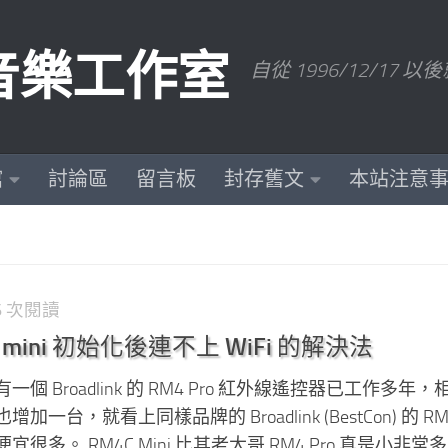
數位音樂工作室
自從 1996/12/1
館
討論區
留言板
封存舊文
本站注意
36 次閱讀
M4C mini 初始化後連不上 WiFi 的解決法
 Broadlink 的 RM4 Pro 紅外線遙控器已工作多年，
台，就看上同樣品牌的 Broadlink (BestCon) 的 RM4C
多。 RM4C Mini 比其老大哥 RM4 Pro 真是小非常多，