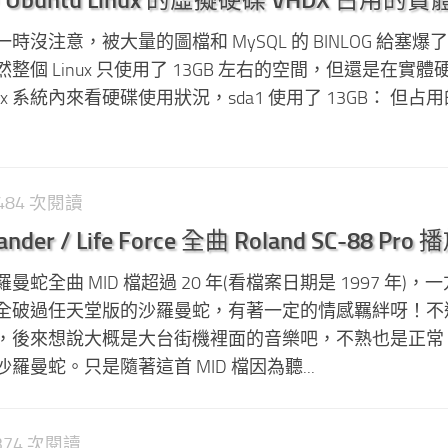
沒注意，被大量的圖檔和 MySQL 的 BINLOG 給塞爆
個 Linux 只使用了 13GB 左右的空間，但還是在實體
Linux 系統內來看硬碟使用狀況，sda1 使用了 13GB： 但占
1,484 次閱讀
er / Life Force 全曲 Roland SC-88 Pro 
蛇全曲 MID 檔超過 20 年(看檔案日期是 1997 年)，
全破過任天堂版的沙羅曼蛇，有著一定的情感羈絆呀！不
，後來想說大概是大台街機裡面的音樂吧，不熟也是正常
曼蛇。只是隨著這首 MID 檔因為聽...
,374 次閱讀